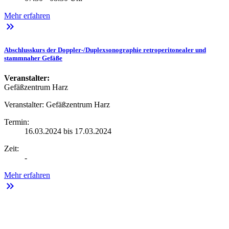
Mehr erfahren
keyboard_double_arrow_right
Abschlusskurs der Doppler-/Duplexsonographie retroperitonealer und
stammnaher Gefäße
Veranstalter:
Gefäßzentrum Harz
Veranstalter:
Gefäßzentrum Harz
Termin:
16.03.2024 bis 17.03.2024
Zeit:
-
Mehr erfahren
keyboard_double_arrow_right
Intensivmedizinischen Management der ICB