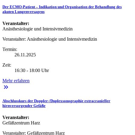
Der ECMO-Patient – Indikation und Organisation der Behandlung des
akuten Lungenversagens
Veranstalter:
Anästhesiologie und Intensivmedizin
Veranstalter:
Anästhesiologie und Intensivmedizin
Termin:
26.11.2025
Zeit:
16:30 - 18:00 Uhr
Mehr erfahren
keyboard_double_arrow_right
Abschlusskurs der Doppler-/Duplexsonographie extracranieller
hirnversorgender Gefäße
Veranstalter:
Gefäßzentrum Harz
Veranstalter:
Gefäßzentrum Harz