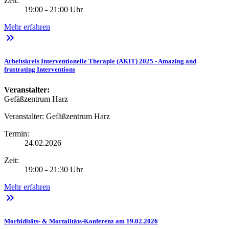
Zeit:
19:00 - 21:00 Uhr
Mehr erfahren
keyboard_double_arrow_right
Arbeitskreis Interventionelle Therapie (AKIT) 2025 - Amazing and
frustrating Interventions
Veranstalter:
Gefäßzentrum Harz
Veranstalter:
Gefäßzentrum Harz
Termin:
24.02.2026
Zeit:
19:00 - 21:30 Uhr
Mehr erfahren
keyboard_double_arrow_right
Morbiditäts- & Mortalitäts-Konferenz am 19.02.2026