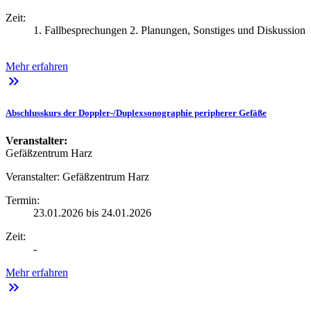
Zeit:
1. Fallbesprechungen 2. Planungen, Sonstiges und Diskussion
Mehr erfahren
keyboard_double_arrow_right
Abschlusskurs der Doppler-/Duplexsonographie peripherer Gefäße
Veranstalter:
Gefäßzentrum Harz
Veranstalter:
Gefäßzentrum Harz
Termin:
23.01.2026 bis 24.01.2026
Zeit:
-
Mehr erfahren
keyboard_double_arrow_right