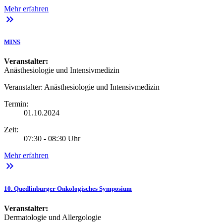
Mehr erfahren
keyboard_double_arrow_right
MINS
Veranstalter:
Anästhesiologie und Intensivmedizin
Veranstalter:
Anästhesiologie und Intensivmedizin
Termin:
01.10.2024
Zeit:
07:30 - 08:30 Uhr
Mehr erfahren
keyboard_double_arrow_right
10. Quedlinburger Onkologisches Symposium
Veranstalter:
Dermatologie und Allergologie