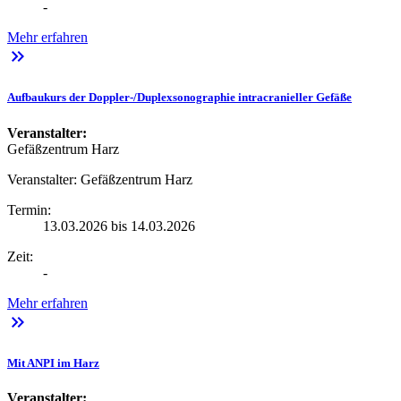
-
Mehr erfahren
keyboard_double_arrow_right
Aufbaukurs der Doppler-/Duplexsonographie intracranieller Gefäße
Veranstalter:
Gefäßzentrum Harz
Veranstalter:
Gefäßzentrum Harz
Termin:
13.03.2026 bis 14.03.2026
Zeit:
-
Mehr erfahren
keyboard_double_arrow_right
Mit ANPI im Harz
Veranstalter: