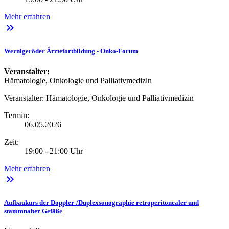
Mehr erfahren
keyboard_double_arrow_right
Wernigeröder Ärztefortbildung - Onko-Forum
Veranstalter:
Hämatologie, Onkologie und Palliativmedizin
Veranstalter:
Hämatologie, Onkologie und Palliativmedizin
Termin:
06.05.2026
Zeit:
19:00 - 21:00 Uhr
Mehr erfahren
keyboard_double_arrow_right
Aufbaukurs der Doppler-/Duplexsonographie retroperitonealer und
stammnaher Gefäße