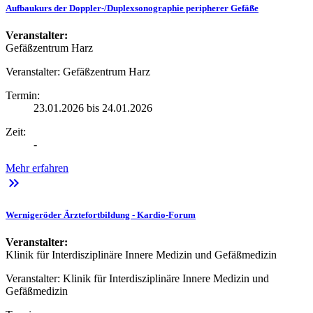
Aufbaukurs der Doppler-/Duplexsonographie peripherer Gefäße
Veranstalter:
Gefäßzentrum Harz
Veranstalter:
Gefäßzentrum Harz
Termin:
23.01.2026 bis 24.01.2026
Zeit:
-
Mehr erfahren
keyboard_double_arrow_right
Wernigeröder Ärztefortbildung - Kardio-Forum
Veranstalter:
Klinik für Interdisziplinäre Innere Medizin und Gefäßmedizin
Veranstalter:
Klinik für Interdisziplinäre Innere Medizin und
Gefäßmedizin