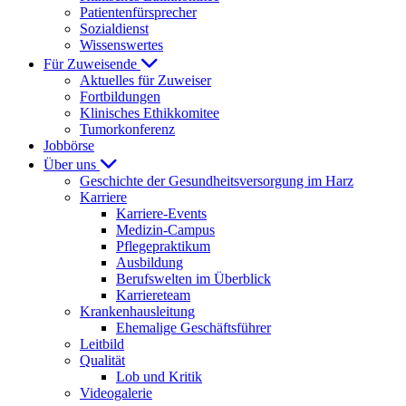
Patientenfürsprecher
Sozialdienst
Wissenswertes
Für Zuweisende
Aktuelles für Zuweiser
Fortbildungen
Klinisches Ethikkomitee
Tumorkonferenz
Jobbörse
Über uns
Geschichte der Gesundheitsversorgung im Harz
Karriere
Karriere-Events
Medizin-Campus
Pflegepraktikum
Ausbildung
Berufswelten im Überblick
Karriereteam
Krankenhausleitung
Ehemalige Geschäftsführer
Leitbild
Qualität
Lob und Kritik
Videogalerie