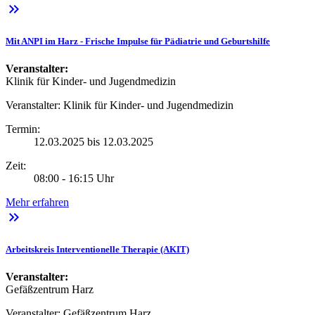
keyboard_double_arrow_right
Mit ANPI im Harz - Frische Impulse für Pädiatrie und Geburtshilfe
Veranstalter:
Klinik für Kinder- und Jugendmedizin
Veranstalter:
Klinik für Kinder- und Jugendmedizin
Termin:
12.03.2025 bis 12.03.2025
Zeit:
08:00 - 16:15 Uhr
Mehr erfahren
keyboard_double_arrow_right
Arbeitskreis Interventionelle Therapie (AKIT)
Veranstalter:
Gefäßzentrum Harz
Veranstalter:
Gefäßzentrum Harz