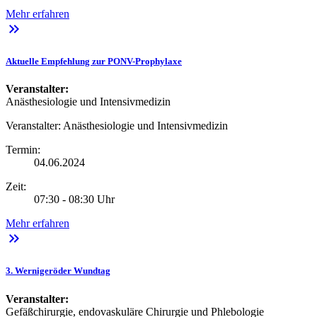
Mehr erfahren
keyboard_double_arrow_right
Aktuelle Empfehlung zur PONV-Prophylaxe
Veranstalter:
Anästhesiologie und Intensivmedizin
Veranstalter:
Anästhesiologie und Intensivmedizin
Termin:
04.06.2024
Zeit:
07:30 - 08:30 Uhr
Mehr erfahren
keyboard_double_arrow_right
3. Wernigeröder Wundtag
Veranstalter:
Gefäßchirurgie, endovaskuläre Chirurgie und Phlebologie