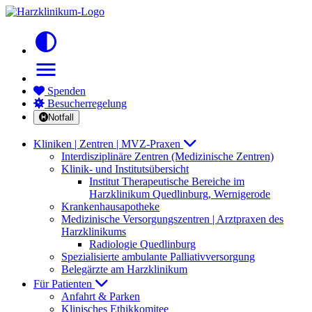
contrast
menu
Spenden
Besucherregelung
Notfall
Kliniken | Zentren | MVZ-Praxen
Interdisziplinäre Zentren (Medizinische Zentren)
Klinik- und Institutsübersicht
Institut Therapeutische Bereiche im
Harzklinikum Quedlinburg, Wernigerode
Krankenhausapotheke
Medizinische Versorgungszentren | Arztpraxen des
Harzklinikums
Radiologie Quedlinburg
Spezialisierte ambulante Palliativversorgung
Belegärzte am Harzklinikum
Für Patienten
Anfahrt & Parken
Klinisches Ethikkomitee