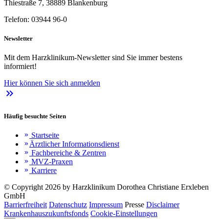
Thiestraße 7, 38889 Blankenburg
Telefon: 03944 96-0
Newsletter
Mit dem Harzklinikum-Newsletter sind Sie immer bestens
informiert!
Hier können Sie sich anmelden
keyboard_double_arrow_right
Häufig besuchte Seiten
Startseite
keyboard_double_arrow_right
Ärztlicher Informationsdienst
keyboard_double_arrow_right
Fachbereiche & Zentren
keyboard_double_arrow_right
MVZ-Praxen
keyboard_double_arrow_right
Karriere
keyboard_double_arrow_right
© Copyright 2026 by Harzklinikum Dorothea Christiane Erxleben
GmbH
Barrierfreiheit
Datenschutz
Impressum
Presse
Disclaimer
Krankenhauszukunftsfonds
Cookie-Einstellungen