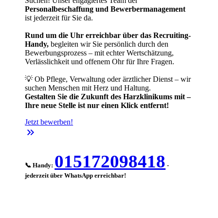
Suchen! Unser engagiertes Team der
Personalbeschaffung und Bewerbermanagement
ist jederzeit für Sie da.
Rund um die Uhr erreichbar über das Recruiting-
Handy,
begleiten wir Sie persönlich durch den
Bewerbungsprozess – mit echter Wertschätzung,
Verlässlichkeit und offenem Ohr für Ihre Fragen.
💡 Ob Pflege, Verwaltung oder ärztlicher Dienst – wir
suchen Menschen mit Herz und Haltung.
Gestalten Sie die Zukunft des Harzklinikums mit –
Ihre neue Stelle ist nur einen Klick entfernt!
Jetzt bewerben!
keyboard_double_arrow_right
015172098418
📞 Handy:
-
jederzeit über WhatsApp erreichbar!