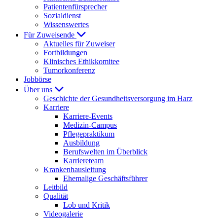
Patientenfürsprecher
Sozialdienst
Wissenswertes
Für Zuweisende
Aktuelles für Zuweiser
Fortbildungen
Klinisches Ethikkomitee
Tumorkonferenz
Jobbörse
Über uns
Geschichte der Gesundheitsversorgung im Harz
Karriere
Karriere-Events
Medizin-Campus
Pflegepraktikum
Ausbildung
Berufswelten im Überblick
Karriereteam
Krankenhausleitung
Ehemalige Geschäftsführer
Leitbild
Qualität
Lob und Kritik
Videogalerie