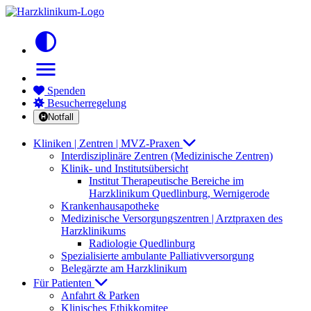
contrast
menu
Spenden
Besucherregelung
Notfall
Kliniken | Zentren | MVZ-Praxen
Interdisziplinäre Zentren (Medizinische Zentren)
Klinik- und Institutsübersicht
Institut Therapeutische Bereiche im
Harzklinikum Quedlinburg, Wernigerode
Krankenhausapotheke
Medizinische Versorgungszentren | Arztpraxen des
Harzklinikums
Radiologie Quedlinburg
Spezialisierte ambulante Palliativversorgung
Belegärzte am Harzklinikum
Für Patienten
Anfahrt & Parken
Klinisches Ethikkomitee