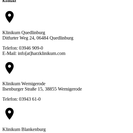
Kontakt
location_on
Klinikum Quedlinburg
Ditfurter Weg 24, 06484 Quedlinburg
Telefon: 03946 909-0
E-Mail: info[at]harzklinikum.com
location_on
Klinikum Wernigerode
Ilsenburger Straße 15, 38855 Wernigerode
Telefon: 03943 61-0
location_on
Klinikum Blankenburg