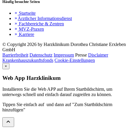
Häufig besuchte Seiten
Startseite
keyboard_double_arrow_right
Ärztlicher Informationsdienst
keyboard_double_arrow_right
Fachbereiche & Zentren
keyboard_double_arrow_right
MVZ-Praxen
keyboard_double_arrow_right
Karriere
keyboard_double_arrow_right
© Copyright 2026 by Harzklinikum Dorothea Christiane Erxleben
GmbH
Barrierfreiheit
Datenschutz
Impressum
Presse
Disclaimer
Krankenhauszukunftsfonds
Cookie-Einstellungen
×
Web App Harzklinikum
Installieren Sie die Web APP auf Ihrem Startbildschirm, um
unterwegs schnell und einfach darauf zugreifen zu können.
Tippen Sie einfach auf
und dann auf "Zum Startbildschirm
hinzufügen"
expand_less