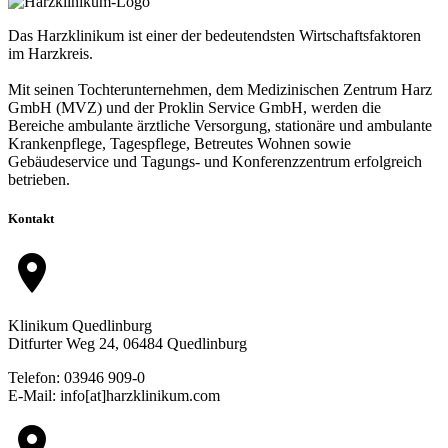
Das Harzklinikum ist einer der bedeutendsten Wirtschaftsfaktoren
im Harzkreis.
Mit seinen Tochterunternehmen, dem Medizinischen Zentrum Harz
GmbH (MVZ) und der Proklin Service GmbH, werden die
Bereiche ambulante ärztliche Versorgung, stationäre und ambulante
Krankenpflege, Tagespflege, Betreutes Wohnen sowie
Gebäudeservice und Tagungs- und Konferenzzentrum erfolgreich
betrieben.
Kontakt
location_on
Klinikum Quedlinburg
Ditfurter Weg 24, 06484 Quedlinburg
Telefon: 03946 909-0
E-Mail: info[at]harzklinikum.com
location_on