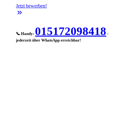
Jetzt bewerben!
keyboard_double_arrow_right
015172098418
📞 Handy:
-
jederzeit über WhatsApp erreichbar!
-->