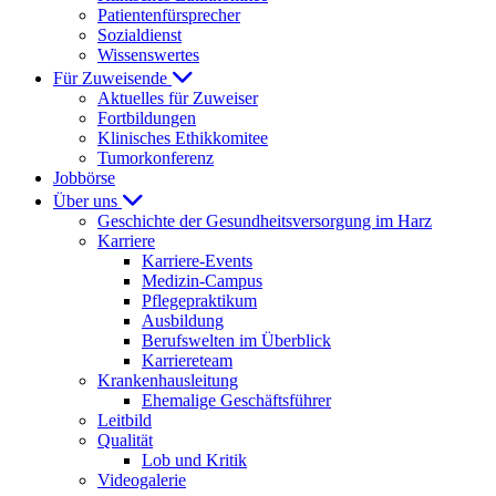
Patientenfürsprecher
Sozialdienst
Wissenswertes
Für Zuweisende
Aktuelles für Zuweiser
Fortbildungen
Klinisches Ethikkomitee
Tumorkonferenz
Jobbörse
Über uns
Geschichte der Gesundheitsversorgung im Harz
Karriere
Karriere-Events
Medizin-Campus
Pflegepraktikum
Ausbildung
Berufswelten im Überblick
Karriereteam
Krankenhausleitung
Ehemalige Geschäftsführer
Leitbild
Qualität
Lob und Kritik
Videogalerie