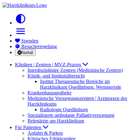
contrast
menu
Spenden
Besucherregelung
Notfall
Kliniken | Zentren | MVZ-Praxen
Interdisziplinäre Zentren (Medizinische Zentren)
Klinik- und Institutsübersicht
Institut Therapeutische Bereiche im
Harzklinikum Quedlinburg, Wernigerode
Krankenhausapotheke
Medizinische Versorgungszentren | Arztpraxen des
Harzklinikums
Radiologie Quedlinburg
Spezialisierte ambulante Palliativversorgung
Belegärzte am Harzklinikum
Für Patienten
Anfahrt & Parken
Klinisches Ethikkomitee