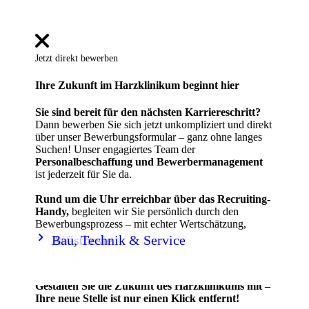
Jetzt direkt bewerben
Ihre Zukunft im Harzklinikum beginnt hier
Sie sind bereit für den nächsten Karriereschritt?
Dann bewerben Sie sich jetzt unkompliziert und direkt
über unser Bewerbungsformular – ganz ohne langes
Suchen! Unser engagiertes Team der
Personalbeschaffung und Bewerbermanagement
ist jederzeit für Sie da.
Rund um die Uhr erreichbar über das Recruiting-
Handy,
begleiten wir Sie persönlich durch den
Bewerbungsprozess – mit echter Wertschätzung,
keyboard_arrow_right
keyboard_arrow_right
keyboard_arrow_right
keyboard_arrow_right
keyboard_arrow_right
keyboard_arrow_right
keyboard_arrow_right
Verlässlichkeit und offenem Ohr für Ihre Fragen.
Anästhesie
Pflege
Management & IT
Labor
Radiologie
OP
Bau, Technik & Service
💡 Ob Pflege, Verwaltung oder ärztlicher Dienst – wir
suchen Menschen mit Herz und Haltung.
Gestalten Sie die Zukunft des Harzklinikums mit –
Ihre neue Stelle ist nur einen Klick entfernt!