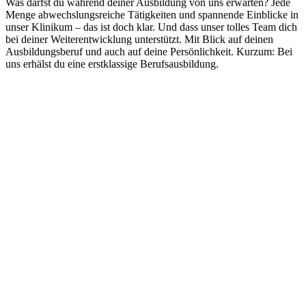
Was darfst du während deiner Ausbildung von uns erwarten? Jede
Menge abwechslungsreiche Tätigkeiten und spannende Einblicke in
unser Klinikum – das ist doch klar. Und dass unser tolles Team dich
bei deiner Weiterentwicklung unterstützt. Mit Blick auf deinen
Ausbildungsberuf und auch auf deine Persönlichkeit. Kurzum: Bei
uns erhälst du eine erstklassige Berufsausbildung.
Die Wahl der richtigen Ausbildung kann ein wichtiger Schritt in
deiner Karriereplanung sein.
Von Anfang an überzeugend