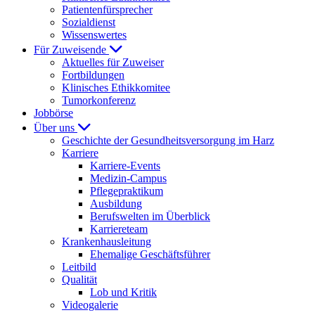
Patientenfürsprecher
Sozialdienst
Wissenswertes
Für Zuweisende
Aktuelles für Zuweiser
Fortbildungen
Klinisches Ethikkomitee
Tumorkonferenz
Jobbörse
Über uns
Geschichte der Gesundheitsversorgung im Harz
Karriere
Karriere-Events
Medizin-Campus
Pflegepraktikum
Ausbildung
Berufswelten im Überblick
Karriereteam
Krankenhausleitung
Ehemalige Geschäftsführer
Leitbild
Qualität
Lob und Kritik
Videogalerie