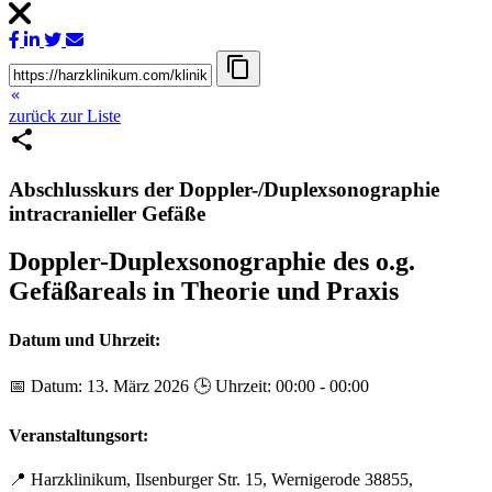
content_copy
keyboard_double_arrow_left
zurück zur Liste
share
Abschlusskurs der Doppler-/Duplexsonographie
intracranieller Gefäße
Doppler-Duplexsonographie des o.g.
Gefäßareals in Theorie und Praxis
Datum und Uhrzeit:
📅 Datum: 13. März 2026 🕒 Uhrzeit: 00:00 - 00:00
Veranstaltungsort:
📍
Harzklinikum, Ilsenburger Str. 15, Wernigerode 38855,