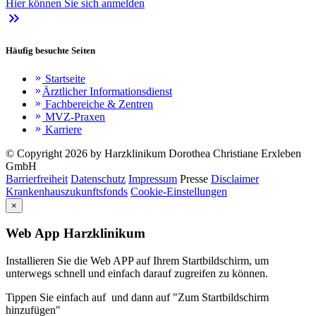
Hier können Sie sich anmelden
keyboard_double_arrow_right
Häufig besuchte Seiten
Startseite
keyboard_double_arrow_right
Ärztlicher Informationsdienst
keyboard_double_arrow_right
Fachbereiche & Zentren
keyboard_double_arrow_right
MVZ-Praxen
keyboard_double_arrow_right
Karriere
keyboard_double_arrow_right
© Copyright 2026 by Harzklinikum Dorothea Christiane Erxleben
GmbH
Barrierfreiheit
Datenschutz
Impressum
Presse
Disclaimer
Krankenhauszukunftsfonds
Cookie-Einstellungen
×
Web App Harzklinikum
Installieren Sie die Web APP auf Ihrem Startbildschirm, um
unterwegs schnell und einfach darauf zugreifen zu können.
Tippen Sie einfach auf
und dann auf "Zum Startbildschirm
hinzufügen"