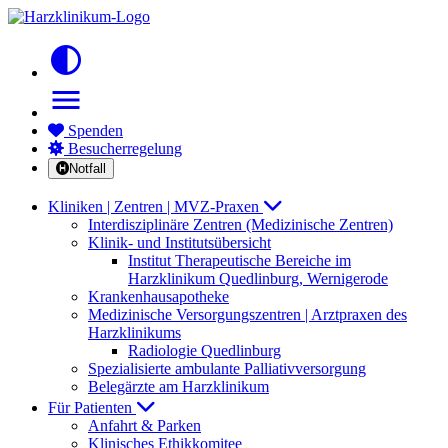
contrast
menu
Spenden
Besucherregelung
Notfall
Kliniken | Zentren | MVZ-Praxen
Interdisziplinäre Zentren (Medizinische Zentren)
Klinik- und Institutsübersicht
Institut Therapeutische Bereiche im
Harzklinikum Quedlinburg, Wernigerode
Krankenhausapotheke
Medizinische Versorgungszentren | Arztpraxen des
Harzklinikums
Radiologie Quedlinburg
Spezialisierte ambulante Palliativversorgung
Belegärzte am Harzklinikum
Für Patienten
Anfahrt & Parken
Klinisches Ethikkomitee