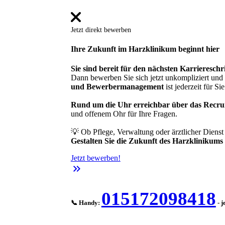
Jetzt direkt bewerben
Ihre Zukunft im Harzklinikum beginnt hier
Sie sind bereit für den nächsten Karriereschri
Dann bewerben Sie sich jetzt unkompliziert un
und Bewerbermanagement
ist jederzeit für Sie
Rund um die Uhr erreichbar über das Recru
und offenem Ohr für Ihre Fragen.
💡 Ob Pflege, Verwaltung oder ärztlicher Diens
Gestalten Sie die Zukunft des Harzklinikums mi
Jetzt bewerben!
keyboard_double_arrow_right
015172098418
📞 Handy:
- j