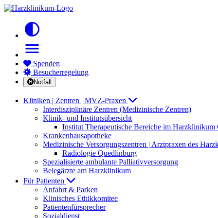
contrast
menu
Spenden
Besucherregelung
Notfall
Kliniken | Zentren | MVZ-Praxen
Interdisziplinäre Zentren (Medizinische Zentren)
Klinik- und Institutsübersicht
Institut Therapeutische Bereiche im Harzkliniku
Krankenhausapotheke
Medizinische Versorgungszentren | Arztpraxen des Harz
Radiologie Quedlinburg
Spezialisierte ambulante Palliativversorgung
Belegärzte am Harzklinikum
Für Patienten
Anfahrt & Parken
Klinisches Ethikkomitee
Patientenfürsprecher
Sozialdienst