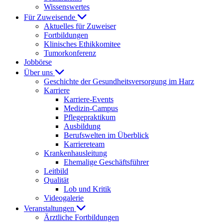
Wissenswertes
Für Zuweisende
Aktuelles für Zuweiser
Fortbildungen
Klinisches Ethikkomitee
Tumorkonferenz
Jobbörse
Über uns
Geschichte der Gesundheitsversorgung im Harz
Karriere
Karriere-Events
Medizin-Campus
Pflegepraktikum
Ausbildung
Berufswelten im Überblick
Karriereteam
Krankenhausleitung
Ehemalige Geschäftsführer
Leitbild
Qualität
Lob und Kritik
Videogalerie
Veranstaltungen
Ärztliche Fortbildungen