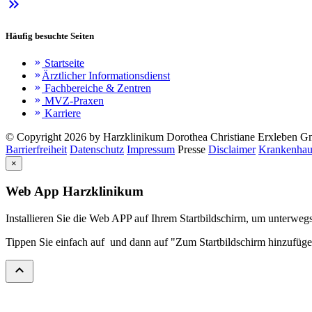
keyboard_double_arrow_right
Häufig besuchte Seiten
Startseite
keyboard_double_arrow_right
Ärztlicher Informationsdienst
keyboard_double_arrow_right
Fachbereiche & Zentren
keyboard_double_arrow_right
MVZ-Praxen
keyboard_double_arrow_right
Karriere
keyboard_double_arrow_right
© Copyright 2026 by Harzklinikum Dorothea Christiane Erxleben 
Barrierfreiheit
Datenschutz
Impressum
Presse
Disclaimer
Krankenhau
×
Web App Harzklinikum
Installieren Sie die Web APP auf Ihrem Startbildschirm, um unterwegs
Tippen Sie einfach auf
und dann auf "Zum Startbildschirm hinzufüg
expand_less