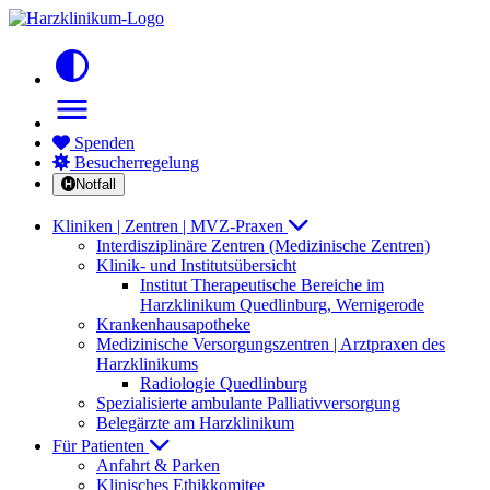
contrast
menu
Spenden
Besucherregelung
Notfall
Kliniken | Zentren | MVZ-Praxen
Interdisziplinäre Zentren (Medizinische Zentren)
Klinik- und Institutsübersicht
Institut Therapeutische Bereiche im
Harzklinikum Quedlinburg, Wernigerode
Krankenhausapotheke
Medizinische Versorgungszentren | Arztpraxen des
Harzklinikums
Radiologie Quedlinburg
Spezialisierte ambulante Palliativversorgung
Belegärzte am Harzklinikum
Für Patienten
Anfahrt & Parken
Klinisches Ethikkomitee