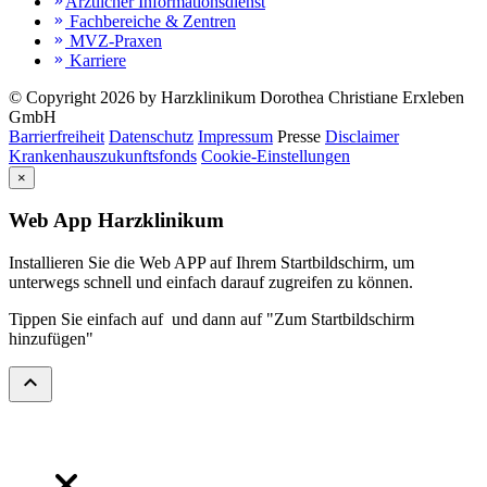
Ärztlicher Informationsdienst
keyboard_double_arrow_right
Fachbereiche & Zentren
keyboard_double_arrow_right
MVZ-Praxen
keyboard_double_arrow_right
Karriere
keyboard_double_arrow_right
© Copyright 2026 by Harzklinikum Dorothea Christiane Erxleben
GmbH
Barrierfreiheit
Datenschutz
Impressum
Presse
Disclaimer
Krankenhauszukunftsfonds
Cookie-Einstellungen
×
Web App Harzklinikum
Installieren Sie die Web APP auf Ihrem Startbildschirm, um
unterwegs schnell und einfach darauf zugreifen zu können.
Tippen Sie einfach auf
und dann auf "Zum Startbildschirm
hinzufügen"
expand_less