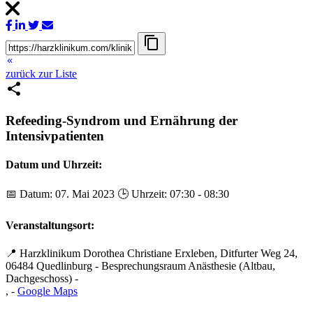
content_copy
keyboard_double_arrow_left
zurück zur Liste
share
Refeeding-Syndrom und Ernährung der
Intensivpatienten
Datum und Uhrzeit:
📅 Datum: 07. Mai 2023 🕒 Uhrzeit: 07:30 - 08:30
Veranstaltungsort:
📍
Harzklinikum Dorothea Christiane Erxleben, Ditfurter Weg 24,
06484 Quedlinburg - Besprechungsraum Anästhesie (Altbau,
Dachgeschoss)
-
,
-
Google Maps