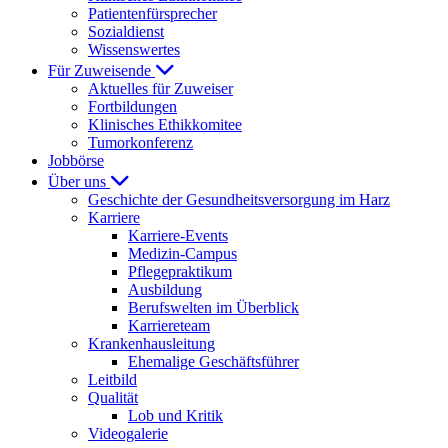
Patientenfürsprecher
Sozialdienst
Wissenswertes
Für Zuweisende
Aktuelles für Zuweiser
Fortbildungen
Klinisches Ethikkomitee
Tumorkonferenz
Jobbörse
Über uns
Geschichte der Gesundheitsversorgung im Harz
Karriere
Karriere-Events
Medizin-Campus
Pflegepraktikum
Ausbildung
Berufswelten im Überblick
Karriereteam
Krankenhausleitung
Ehemalige Geschäftsführer
Leitbild
Qualität
Lob und Kritik
Videogalerie