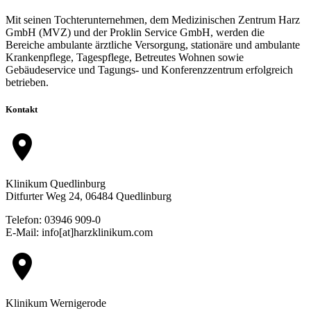
Mit seinen Tochterunternehmen, dem Medizinischen Zentrum Harz
GmbH (MVZ) und der Proklin Service GmbH, werden die
Bereiche ambulante ärztliche Versorgung, stationäre und ambulante
Krankenpflege, Tagespflege, Betreutes Wohnen sowie
Gebäudeservice und Tagungs- und Konferenzzentrum erfolgreich
betrieben.
Kontakt
location_on
Klinikum Quedlinburg
Ditfurter Weg 24, 06484 Quedlinburg
Telefon: 03946 909-0
E-Mail: info[at]harzklinikum.com
location_on
Klinikum Wernigerode