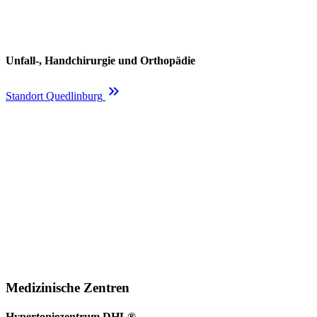
Unfall-, Handchirurgie und Orthopädie
keyboard_double_arrow_right
Standort Quedlinburg
Medizinische Zentren
Hypertoniezentrum DHL®