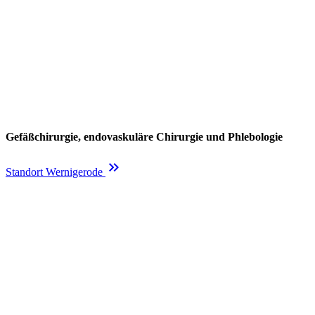
Gefäßchirurgie, endovaskuläre Chirurgie und Phlebologie
keyboard_double_arrow_right
Standort Wernigerode