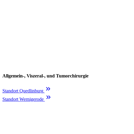
Allgemein-, Viszeral-, und Tumorchirurgie
keyboard_double_arrow_right
Standort Quedlinburg
keyboard_double_arrow_right
Standort Wernigerode