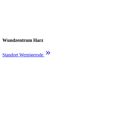
Wundzentrum Harz
keyboard_double_arrow_right
Standort Wernigerode