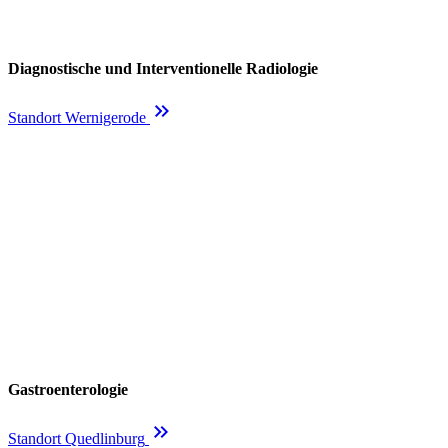
Diagnostische und Interventionelle Radiologie
keyboard_double_arrow_right
Standort Wernigerode
Gastroenterologie
keyboard_double_arrow_right
Standort Quedlinburg