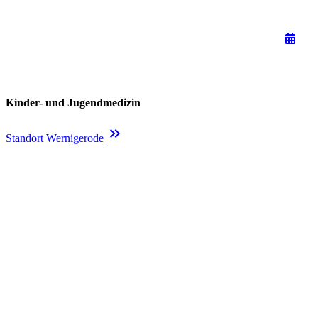
Kinder- und Jugendmedizin
keyboard_double_arrow_right
Standort Wernigerode