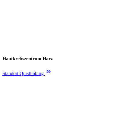
Hautkrebszentrum Harz
keyboard_double_arrow_right
Standort Quedlinburg