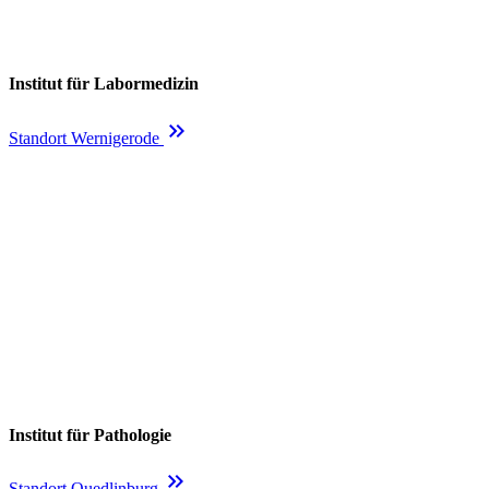
Institut für Labormedizin
keyboard_double_arrow_right
Standort Wernigerode
Institut für Pathologie
keyboard_double_arrow_right
Standort Quedlinburg