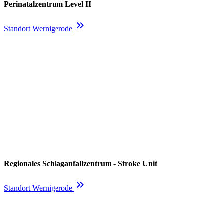
Perinatalzentrum Level II
keyboard_double_arrow_right
Standort Wernigerode
Regionales Schlaganfallzentrum - Stroke Unit
keyboard_double_arrow_right
Standort Wernigerode