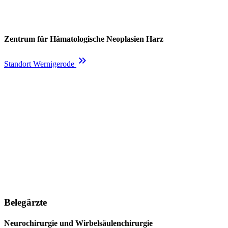
Zentrum für Hämatologische Neoplasien Harz
keyboard_double_arrow_right
Standort Wernigerode
Belegärzte
Neurochirurgie und Wirbelsäulenchirurgie