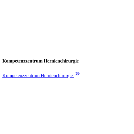
Kompetenzzentrum Hernienchirurgie
keyboard_double_arrow_right
Kompetenzzentrum Hernienchirurgie