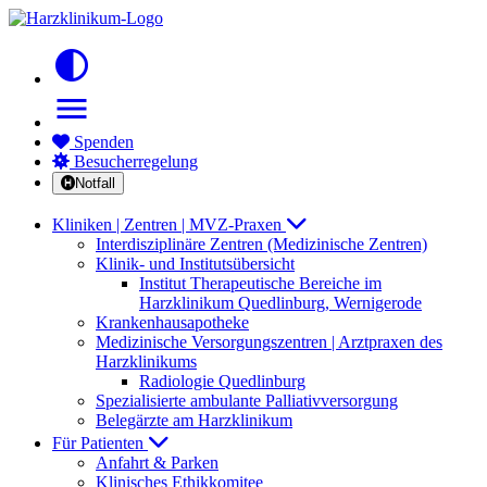
contrast
menu
Spenden
Besucherregelung
Notfall
Kliniken | Zentren | MVZ-Praxen
Interdisziplinäre Zentren (Medizinische Zentren)
Klinik- und Institutsübersicht
Institut Therapeutische Bereiche im
Harzklinikum Quedlinburg, Wernigerode
Krankenhausapotheke
Medizinische Versorgungszentren | Arztpraxen des
Harzklinikums
Radiologie Quedlinburg
Spezialisierte ambulante Palliativversorgung
Belegärzte am Harzklinikum
Für Patienten
Anfahrt & Parken
Klinisches Ethikkomitee