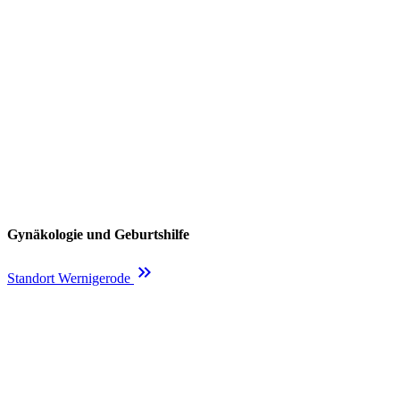
Gynäkologie und Geburtshilfe
keyboard_double_arrow_right
Standort Wernigerode