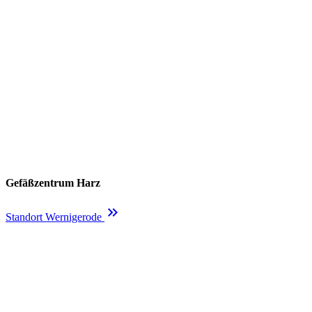
Gefäßzentrum Harz
keyboard_double_arrow_right
Standort Wernigerode