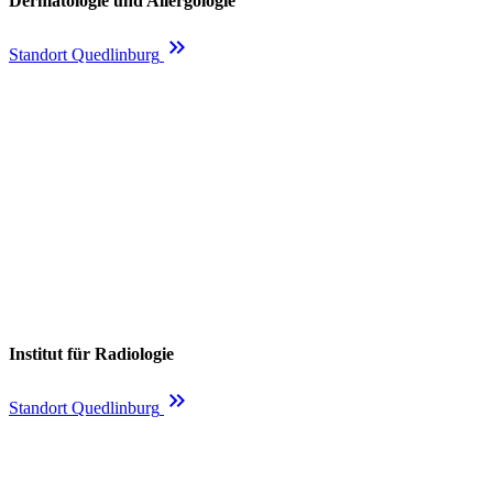
Dermatologie und Allergologie
keyboard_double_arrow_right
Standort Quedlinburg
Institut für Radiologie
keyboard_double_arrow_right
Standort Quedlinburg