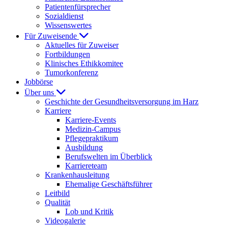
Patientenfürsprecher
Sozialdienst
Wissenswertes
Für Zuweisende
Aktuelles für Zuweiser
Fortbildungen
Klinisches Ethikkomitee
Tumorkonferenz
Jobbörse
Über uns
Geschichte der Gesundheitsversorgung im Harz
Karriere
Karriere-Events
Medizin-Campus
Pflegepraktikum
Ausbildung
Berufswelten im Überblick
Karriereteam
Krankenhausleitung
Ehemalige Geschäftsführer
Leitbild
Qualität
Lob und Kritik
Videogalerie