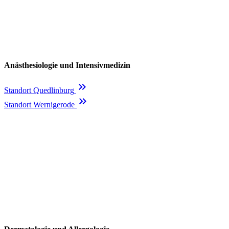
Anästhesiologie und Intensivmedizin
keyboard_double_arrow_right
Standort Quedlinburg
keyboard_double_arrow_right
Standort Wernigerode