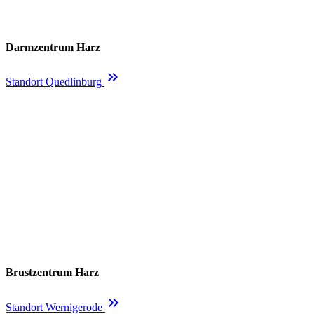
Darmzentrum Harz
keyboard_double_arrow_right
Standort Quedlinburg
Brustzentrum Harz
keyboard_double_arrow_right
Standort Wernigerode