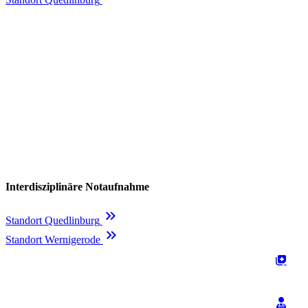
Interdisziplinäre Notaufnahme
keyboard_double_arrow_right
Standort Quedlinburg
keyboard_double_arrow_right
Standort Wernigerode