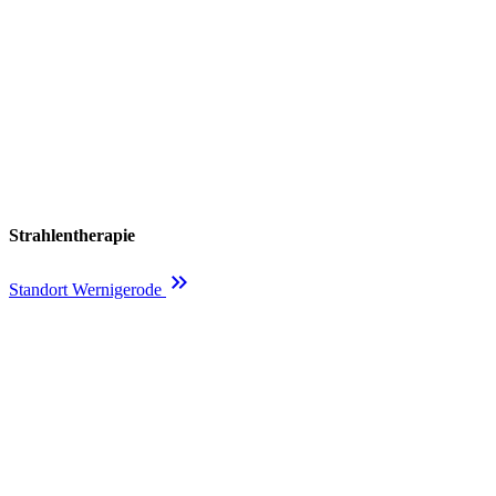
Strahlentherapie
keyboard_double_arrow_right
Standort Wernigerode