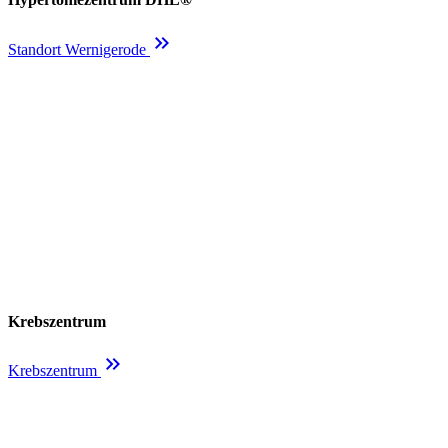
keyboard_double_arrow_right
Standort Wernigerode
Krebszentrum
keyboard_double_arrow_right
Krebszentrum