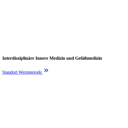
Interdisziplinäre Innere Medizin und Gefäßmedizin
keyboard_double_arrow_right
Standort Wernigerode