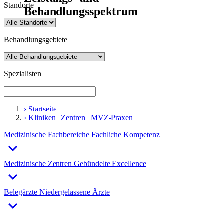
Standorte
Behandlungsspektrum
Behandlungsgebiete
Spezialisten
› Startseite
› Kliniken | Zentren | MVZ-Praxen
Medizinische Fachbereiche
Fachliche Kompetenz
keyboard_arrow_right
Medizinische Zentren
Gebündelte Excellence
keyboard_arrow_right
Belegärzte
Niedergelassene Ärzte
keyboard_arrow_right