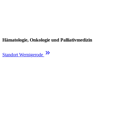
Hämatologie, Onkologie und Palliativmedizin
keyboard_double_arrow_right
Standort Wernigerode