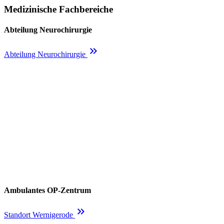
Medizinische Fachbereiche
Abteilung Neurochirurgie
keyboard_double_arrow_right
Abteilung Neurochirurgie
Ambulantes OP-Zentrum
keyboard_double_arrow_right
Standort Wernigerode