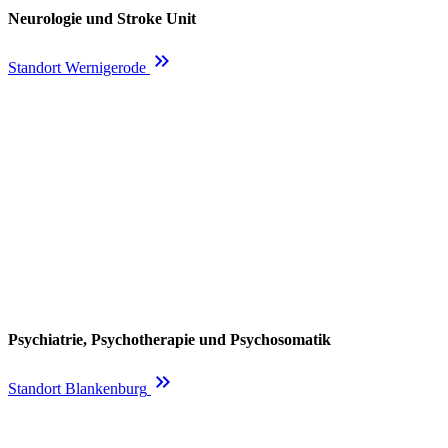
Neurologie und Stroke Unit
keyboard_double_arrow_right
Standort Wernigerode
Psychiatrie, Psychotherapie und Psychosomatik
keyboard_double_arrow_right
Standort Blankenburg