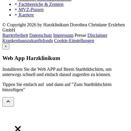
Fachbereiche & Zentren
keyboard_double_arrow_right
MVZ-Praxen
keyboard_double_arrow_right
Karriere
keyboard_double_arrow_right
© Copyright 2026 by Harzklinikum Dorothea Christiane Erxleben
GmbH
Barrierfreiheit
Datenschutz
Impressum
Presse
Disclaimer
Krankenhauszukunftsfonds
Cookie-Einstellungen
×
Web App Harzklinikum
Installieren Sie die Web APP auf Ihrem Startbildschirm, um
unterwegs schnell und einfach darauf zugreifen zu können.
Tippen Sie einfach auf
und dann auf "Zum Startbildschirm
hinzufügen"
expand_less