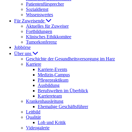
Patientenfürsprecher
Sozialdienst
Wissenswertes
Für Zuweisende
Aktuelles für Zuweiser
Fortbildungen
Klinisches Ethikkomitee
Tumorkonferenz
Jobbörse
Über uns
Geschichte der Gesundheitsversorgung im Harz
Karriere
Karriere-Events
Medizin-Campus
Pflegepraktikum
Ausbildung
Berufswelten im Überblick
Karriereteam
Krankenhausleitung
Ehemalige Geschäftsführer
Leitbild
Qualität
Lob und Kritik
Videogalerie