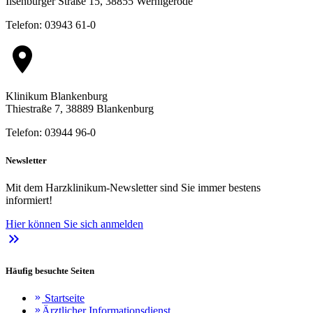
Ilsenburger Straße 15, 38855 Wernigerode
Telefon: 03943 61-0
location_on
Klinikum Blankenburg
Thiestraße 7, 38889 Blankenburg
Telefon: 03944 96-0
Newsletter
Mit dem Harzklinikum-Newsletter sind Sie immer bestens
informiert!
Hier können Sie sich anmelden
keyboard_double_arrow_right
Häufig besuchte Seiten
Startseite
keyboard_double_arrow_right
Ärztlicher Informationsdienst
keyboard_double_arrow_right