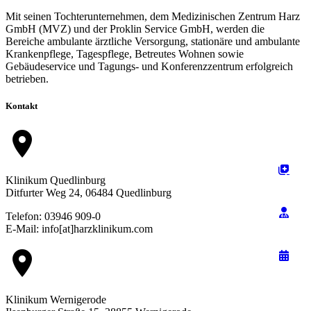
Mit seinen Tochterunternehmen, dem Medizinischen Zentrum Harz
GmbH (MVZ) und der Proklin Service GmbH, werden die
Bereiche ambulante ärztliche Versorgung, stationäre und ambulante
Krankenpflege, Tagespflege, Betreutes Wohnen sowie
Gebäudeservice und Tagungs- und Konferenzzentrum erfolgreich
betrieben.
Kontakt
location_on
Klinikum Quedlinburg
Ditfurter Weg 24, 06484 Quedlinburg
Telefon: 03946 909-0
E-Mail: info[at]harzklinikum.com
location_on
Klinikum Wernigerode