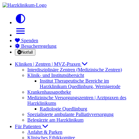
contrast
menu
Spenden
Besucherregelung
Notfall
Kliniken | Zentren | MVZ-Praxen
Interdisziplinäre Zentren (Medizinische Zentren)
Klinik- und Institutsübersicht
Institut Therapeutische Bereiche im
Harzklinikum Quedlinburg, Wernigerode
Krankenhausapotheke
Medizinische Versorgungszentren | Arztpraxen des
Harzklinikums
Radiologie Quedlinburg
Spezialisierte ambulante Palliativversorgung
Belegärzte am Harzklinikum
Für Patienten
Anfahrt & Parken
Klinisches Ethikkomitee