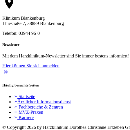
location_on
Klinikum Blankenburg
Thiestraße 7, 38889 Blankenburg
Telefon: 03944 96-0
Newsletter
Mit dem Harzklinikum-Newsletter sind Sie immer bestens informiert!
Hier können Sie sich anmelden
keyboard_double_arrow_right
Häufig besuchte Seiten
Startseite
keyboard_double_arrow_right
Ärztlicher Informationsdienst
keyboard_double_arrow_right
Fachbereiche & Zentren
keyboard_double_arrow_right
MVZ-Praxen
keyboard_double_arrow_right
Karriere
keyboard_double_arrow_right
© Copyright 2026 by Harzklinikum Dorothea Christiane Erxleben 