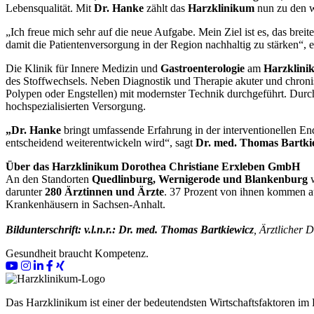
Lebensqualität. Mit
Dr. Hanke
zählt das
Harzklinikum
nun zu den w
„Ich freue mich sehr auf die neue Aufgabe. Mein Ziel ist es, das brei
damit die Patientenversorgung in der Region nachhaltig zu stärken“, e
Die Klinik für Innere Medizin und
Gastroenterologie
am
Harzklini
des Stoffwechsels. Neben Diagnostik und Therapie akuter und chron
Polypen oder Engstellen) mit modernster Technik durchgeführt. Durch 
hochspezialisierten Versorgung.
„Dr. Hanke
bringt umfassende Erfahrung in der interventionellen En
entscheidend weiterentwickeln wird“, sagt
Dr. med. Thomas Bartki
Über das Harzklinikum Dorothea Christiane Erxleben GmbH
An den Standorten
Quedlinburg, Wernigerode und Blankenburg
w
darunter
280 Ärztinnen und Ärzte
. 37 Prozent von ihnen kommen 
Krankenhäusern in Sachsen-Anhalt.
Bildunterschrift: v.l.n.r.:
Dr. med. Thomas Bartkiewicz
, Ärztlicher D
Gesundheit braucht Kompetenz.
Das Harzklinikum ist einer der bedeutendsten Wirtschaftsfaktoren im 