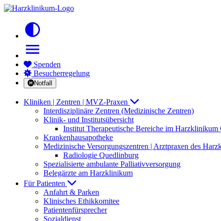
contrast
menu
Spenden
Besucherregelung
Notfall
Kliniken | Zentren | MVZ-Praxen
Interdisziplinäre Zentren (Medizinische Zentren)
Klinik- und Institutsübersicht
Institut Therapeutische Bereiche im Harzkliniku
Krankenhausapotheke
Medizinische Versorgungszentren | Arztpraxen des Harz
Radiologie Quedlinburg
Spezialisierte ambulante Palliativversorgung
Belegärzte am Harzklinikum
Für Patienten
Anfahrt & Parken
Klinisches Ethikkomitee
Patientenfürsprecher
Sozialdienst