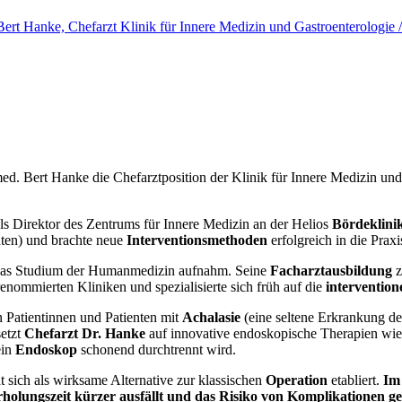
ed. Bert Hanke die Chefarztposition der Klinik für Innere Medizin un
als
Direktor des Zentrums für Innere Medizin an der Helios
Bördeklini
nten) und brachte neue
Interventionsmethoden
erfolgreich in die Praxi
r das Studium der Humanmedizin aufnahm. Seine
Facharztausbildung
z
nommierten Kliniken und spezialisierte sich früh auf die
intervention
n Patientinnen und Patienten mit
Achalasie
(eine seltene Erkrankung de
setzt
Chefarzt Dr. Hanke
auf innovative endoskopische Therapien wie
ein
Endoskop
schonend durchtrennt wird.
 sich als wirksame Alternative zur klassischen
Operation
etabliert.
Im
holungszeit kürzer ausfällt und das Risiko von Komplikationen ger