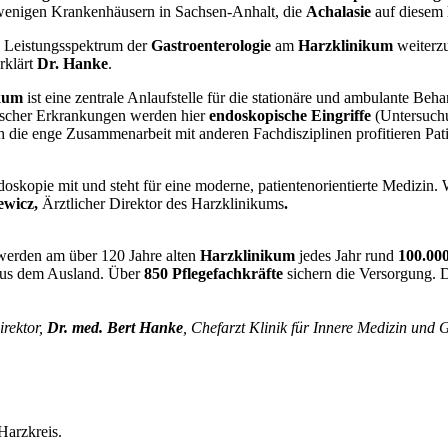
enigen Krankenhäusern in Sachsen-Anhalt, die
Achalasie
auf diesem
te Leistungsspektrum der
Gastroenterologie
am
Harzklinikum
weiterzu
rklärt
Dr. Hanke
.
kum
ist eine zentrale Anlaufstelle für die stationäre und ambulante 
ischer Erkrankungen werden hier
endoskopische Eingriffe
(Untersuchu
die enge Zusammenarbeit mit anderen Fachdisziplinen profitieren Patie
doskopie mit und steht für eine moderne, patientenorientierte Medizin.
ewicz,
Ärztlicher Direktor des Harzklinikums
.
erden am über 120 Jahre alten
Harzklinikum
jedes Jahr rund
100.000
aus dem Ausland. Über
850 Pflegefachkräfte
sichern die Versorgung. 
irektor,
Dr. med. Bert Hanke
, Chefarzt Klinik für Innere Medizin und 
Harzkreis.