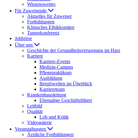
Wissenswertes
Für Zuweisende
Aktuelles für Zuweiser
Fortbildungen
Klinisches Ethikkomitee
Tumorkonferenz
Jobbörse
Über uns
Geschichte der Gesundheitsversorgung im Harz
Karriere
Karriere-Events
Medizin-Campus
Pflegepraktikum
Ausbildung
Berufswelten im Überblick
Karriereteam
Krankenhausleitung
Ehemalige Geschäftsführer
Leitbild
Qualität
Lob und Kritik
Videogalerie
Veranstaltungen
Ärztliche Fortbildungen