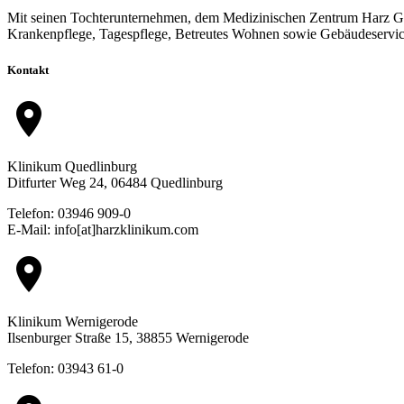
Mit seinen Tochterunternehmen, dem Medizinischen Zentrum Harz Gm
Krankenpflege, Tagespflege, Betreutes Wohnen sowie Gebäudeservic
Kontakt
location_on
Klinikum Quedlinburg
Ditfurter Weg 24, 06484 Quedlinburg
Telefon: 03946 909-0
E-Mail: info[at]harzklinikum.com
location_on
Klinikum Wernigerode
Ilsenburger Straße 15, 38855 Wernigerode
Telefon: 03943 61-0