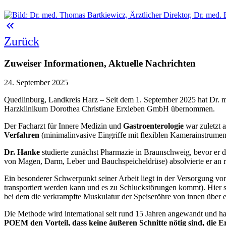
keyboard_double_arrow_left
Zurück
Zuweiser Informationen, Aktuelle Nachrichten
24. September 2025
Quedlinburg, Landkreis Harz – Seit dem 1. September 2025 hat Dr. m
Harzklinikum Dorothea Christiane Erxleben GmbH übernommen.
Der Facharzt für Innere Medizin und
Gastroenterologie
war zuletzt 
Verfahren
(minimalinvasive Eingriffe mit flexiblen Kamerainstrume
Dr. Hanke
studierte zunächst Pharmazie in Braunschweig, bevor e
von Magen, Darm, Leber und Bauchspeicheldrüse) absolvierte er an re
Ein besonderer Schwerpunkt seiner Arbeit liegt in der Versorgung vo
transportiert werden kann und es zu Schluckstörungen kommt). Hier 
bei dem die verkrampfte Muskulatur der Speiseröhre von innen über 
Die Methode wird international seit rund 15 Jahren angewandt und hat
POEM den Vorteil, dass keine äußeren Schnitte nötig sind, die Er