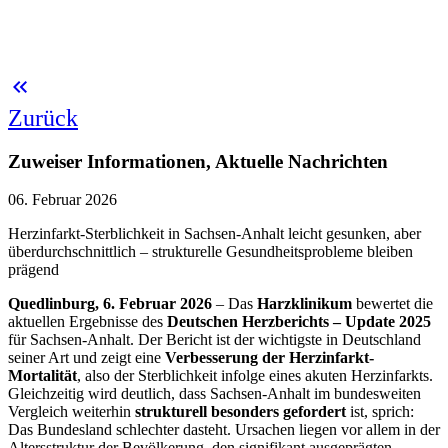
keyboard_double_arrow_left
Zurück
Zuweiser Informationen, Aktuelle Nachrichten
06. Februar 2026
Herzinfarkt-Sterblichkeit in Sachsen-Anhalt leicht gesunken, aber
überdurchschnittlich – strukturelle Gesundheitsprobleme bleiben
prägend
Quedlinburg, 6. Februar 2026
– Das
Harzklinikum
bewertet die
aktuellen Ergebnisse des
Deutschen Herzberichts – Update 2025
für Sachsen-Anhalt. Der Bericht ist der wichtigste in Deutschland
seiner Art und zeigt eine
Verbesserung der Herzinfarkt-
Mortalität
, also der Sterblichkeit infolge eines akuten Herzinfarkts.
Gleichzeitig wird deutlich, dass Sachsen-Anhalt im bundesweiten
Vergleich weiterhin
strukturell besonders gefordert
ist, sprich:
Das Bundesland schlechter dasteht. Ursachen liegen vor allem in der
Altersstruktur der Bevölkerung, den signifikant ausgeprägten