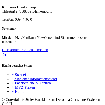
Klinikum Blankenburg
Thiestraße 7, 38889 Blankenburg
Telefon: 03944 96-0
Newsletter
Mit dem Harzklinikum-Newsletter sind Sie immer bestens
informiert!
Hier können Sie sich anmelden
keyboard_double_arrow_right
Häufig besuchte Seiten
Startseite
keyboard_double_arrow_right
Ärztlicher Informationsdienst
keyboard_double_arrow_right
Fachbereiche & Zentren
keyboard_double_arrow_right
MVZ-Praxen
keyboard_double_arrow_right
Karriere
keyboard_double_arrow_right
© Copyright 2026 by Harzklinikum Dorothea Christiane Erxleben
GmbH