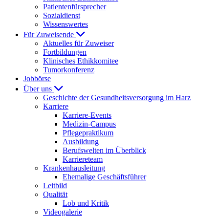
Patientenfürsprecher
Sozialdienst
Wissenswertes
Für Zuweisende
Aktuelles für Zuweiser
Fortbildungen
Klinisches Ethikkomitee
Tumorkonferenz
Jobbörse
Über uns
Geschichte der Gesundheitsversorgung im Harz
Karriere
Karriere-Events
Medizin-Campus
Pflegepraktikum
Ausbildung
Berufswelten im Überblick
Karriereteam
Krankenhausleitung
Ehemalige Geschäftsführer
Leitbild
Qualität
Lob und Kritik
Videogalerie