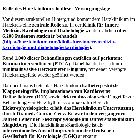
Rolle des Harzklinikums in dieser Versorgungslage
Vor diesem strukturellen Hintergrund kommt dem Harzklinikum im
Harzkreis eine
zentrale Rolle
zu. In der
Klinik für Innere
Medizin, Kardiologie und Diabetologie
werden jährlich
über
6.200 Patienten stationär behandelt
(
https://harzklinikum.com/klinik-fuer-innere-medizin-
kardiologie-und-diabetologie/kardiologie/
).
Rund
1.000 dieser Behandlungen entfallen auf perkutane
Koronarinterventionen (PTCA)
. Dabei handelt es sich um
minimalinvasive Herzkatheter-Eingriffe
, mit denen verengte
Herzkranzgefäße wieder geöffnet werden.
Darüber hinaus bietet das Harzklinikum
kathetergestützte
Klappeneingriffe
,
Implantationen von Kardioverter-
Defibrillatoren (ICD)
sowie
elektrophysiologische Eingriffe
zur
Behandlung von Herzrhythmusstörungen. Im Bereich
Elektrophysiologische erhält das Harzklinikum Unterstützung
durch Dr. med. Conrad Genz. Er war in den vergangenen
Jahren Leiter der Elektrophysiologie am Universitätsklinikum
Magdeburg.
Die Harzklinikum-Kardiologie ist als
interventionelles Ausbildungszentrum der Deutschen
Gesellschaft für Kardiologie (DGK)
anerkannt.