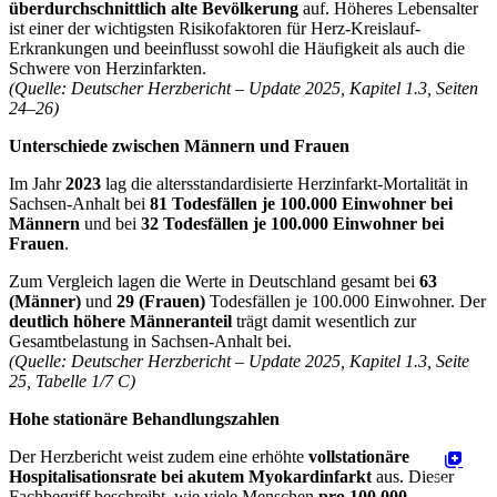
überdurchschnittlich alte Bevölkerung
auf. Höheres Lebensalter
ist einer der wichtigsten Risikofaktoren für Herz-Kreislauf-
Erkrankungen und beeinflusst sowohl die Häufigkeit als auch die
Schwere von Herzinfarkten.
(Quelle: Deutscher Herzbericht – Update 2025, Kapitel 1.3, Seiten
24–26)
Unterschiede zwischen Männern und Frauen
Im Jahr
2023
lag die altersstandardisierte Herzinfarkt-Mortalität in
Sachsen-Anhalt bei
81 Todesfällen je 100.000 Einwohner bei
Männern
und bei
32 Todesfällen je 100.000 Einwohner bei
Frauen
.
Zum Vergleich lagen die Werte in Deutschland gesamt bei
63
(Männer)
und
29 (Frauen)
Todesfällen je 100.000 Einwohner. Der
deutlich höhere Männeranteil
trägt damit wesentlich zur
Gesamtbelastung in Sachsen-Anhalt bei.
(Quelle: Deutscher Herzbericht – Update 2025, Kapitel 1.3, Seite
25, Tabelle 1/7 C)
Hohe stationäre Behandlungszahlen
Der Herzbericht weist zudem eine erhöhte
vollstationäre
Hospitalisationsrate bei akutem Myokardinfarkt
aus. Dieser
Fachbegriff beschreibt, wie viele Menschen
pro 100.000