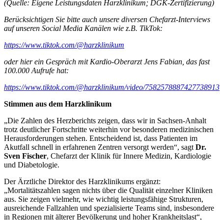
(Quelle: Eigene Leistungsdaten Harzklinikum; DGK-Zertifizierung)
Berücksichtigen Sie bitte auch unsere diversen Chefarzt-Interviews
auf unseren Social Media Kanälen wie z.B. TikTok:
https://www.tiktok.com/@harzklinikum
oder hier ein Gespräch mit Kardio-Oberarzt Jens Fabian, das fast
100.000 Aufrufe hat:
https://www.tiktok.com/@harzklinikum/video/7582578887427738913
Stimmen aus dem Harzklinikum
„Die Zahlen des Herzberichts zeigen, dass wir in Sachsen-Anhalt
trotz deutlicher Fortschritte weiterhin vor besonderen medizinischen
Herausforderungen stehen. Entscheidend ist, dass Patienten im
Akutfall schnell in erfahrenen Zentren versorgt werden“, sagt
Dr.
Sven Fischer
, Chefarzt der Klinik für Innere Medizin, Kardiologie
und Diabetologie.
Der Ärztliche Direktor des Harzklinikums ergänzt:
„Mortalitätszahlen sagen nichts über die Qualität einzelner Kliniken
aus. Sie zeigen vielmehr, wie wichtig leistungsfähige Strukturen,
ausreichende Fallzahlen und spezialisierte Teams sind, insbesondere
in Regionen mit älterer Bevölkerung und hoher Krankheitslast“,