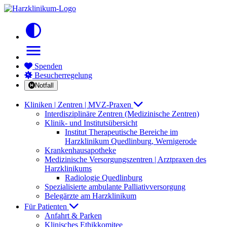
contrast
menu
Spenden
Besucherregelung
Notfall
Kliniken | Zentren | MVZ-Praxen
Interdisziplinäre Zentren (Medizinische Zentren)
Klinik- und Institutsübersicht
Institut Therapeutische Bereiche im
Harzklinikum Quedlinburg, Wernigerode
Krankenhausapotheke
Medizinische Versorgungszentren | Arztpraxen des
Harzklinikums
Radiologie Quedlinburg
Spezialisierte ambulante Palliativversorgung
Belegärzte am Harzklinikum
Für Patienten
Anfahrt & Parken
Klinisches Ethikkomitee