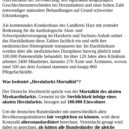
Geschlechterunterschieden bei Herzinfarkten und einer hohen Zahl
notwendiger stationärer Behandlungen auf Grund schwerster
Erkrankungen.
Als kommunales Krankenhaus des Landkreis Harz mit zentraler
Bedeutung für die kardiologische Akut- und
Schwerpunktversorgung im Harzkreis und Sachsen-Anhalt ordnet
das Harzklinikum diese Zahlen fachlich ein und stellt ihre
medizinischen Hintergründe transparent dar. Im Harzklinikum
werden über alle medizinischen Disziplinen hinweg jährlich rund
100.000 Patientenfälle behandelt. Im über 120 Jahre alten Klinikum
arbeiten 2400 Mitarbeiter, darunter 270 Ärzte und Ärztinnen, wovon
rund 100 aus dem Ausland stammen und knapp 860
Pflegefachkräfte.
Was bedeutet „Herzinfarkt-Mortalität“?
Der Deutsche Herzbericht spricht von der
Mortalität des akuten
Myokardinfarkts
. Gemeint ist die
Sterblichkeit infolge eines
akuten Herzinfarkts
, bezogen auf
100.000 Einwohner
.
Um die deutschen Bundesländer mit unterschiedlich alten
Bevölkerungsstrukturen
fair vergleichen zu können
, wird diese
Kennzahl
altersstandardisiert
berechnet. Vereinfacht gesagt wird
dabei so gerechnet,
als hätten alle Bundesländer die gleiche