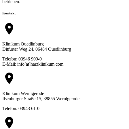
betrieben.
Kontakt
location_on
Klinikum Quedlinburg
Ditfurter Weg 24, 06484 Quedlinburg
Telefon: 03946 909-0
E-Mail: info[at]harzklinikum.com
location_on
Klinikum Wernigerode
Ilsenburger Straße 15, 38855 Wernigerode
Telefon: 03943 61-0
location_on