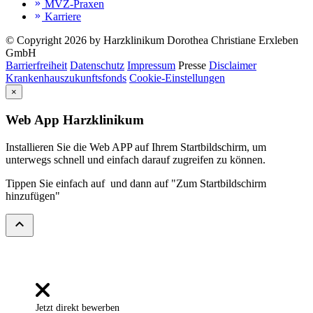
MVZ-Praxen
keyboard_double_arrow_right
Karriere
keyboard_double_arrow_right
© Copyright 2026 by Harzklinikum Dorothea Christiane Erxleben
GmbH
Barrierfreiheit
Datenschutz
Impressum
Presse
Disclaimer
Krankenhauszukunftsfonds
Cookie-Einstellungen
×
Web App Harzklinikum
Installieren Sie die Web APP auf Ihrem Startbildschirm, um
unterwegs schnell und einfach darauf zugreifen zu können.
Tippen Sie einfach auf
und dann auf "Zum Startbildschirm
hinzufügen"
expand_less
Jetzt direkt bewerben