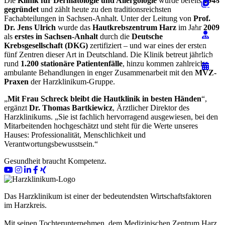
Die
Klinik für Dermatologie und Allergologie
wurde bereits
1948
gegründet
und zählt heute zu den traditionsreichsten
Fachabteilungen in Sachsen-Anhalt. Unter der Leitung von
Prof.
Dr. Jens Ulrich
wurde das
Hautkrebszentrum Harz
im Jahr
2009
als
erstes in Sachsen-Anhalt
durch die
Deutsche
Krebsgesellschaft (DKG)
zertifiziert – und war eines der ersten
fünf Zentren dieser Art in Deutschland. Die Klinik betreut jährlich
rund
1.200 stationäre Patientenfälle
, hinzu kommen zahlreiche
ambulante Behandlungen in enger Zusammenarbeit mit den
MVZ-
Praxen
der Harzklinikum-Gruppe.
„
Mit Frau Schreck bleibt die Hautklinik in besten Händen
“,
ergänzt
Dr. Thomas Bartkiewicz
, Ärztlicher Direktor des
Harzklinikums. „Sie ist fachlich hervorragend ausgewiesen, bei den
Mitarbeitenden hochgeschätzt und steht für die Werte unseres
Hauses: Professionalität, Menschlichkeit und
Verantwortungsbewusstsein.“
Gesundheit braucht Kompetenz.
Das Harzklinikum ist einer der bedeutendsten Wirtschaftsfaktoren
im Harzkreis.
Mit seinen Tochterunternehmen, dem Medizinischen Zentrum Harz