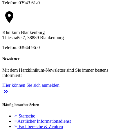
Telefon: 03943 61-0
location_on
Klinikum Blankenburg
Thiestraße 7, 38889 Blankenburg
Telefon: 03944 96-0
Newsletter
Mit dem Harzklinikum-Newsletter sind Sie immer bestens
informiert!
Hier können Sie sich anmelden
keyboard_double_arrow_right
Häufig besuchte Seiten
Startseite
keyboard_double_arrow_right
Ärztlicher Informationsdienst
keyboard_double_arrow_right
Fachbereiche & Zentren
keyboard_double_arrow_right