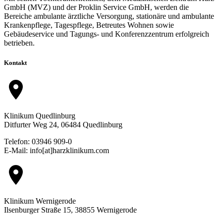
GmbH (MVZ) und der Proklin Service GmbH, werden die
Bereiche ambulante ärztliche Versorgung, stationäre und ambulante
Krankenpflege, Tagespflege, Betreutes Wohnen sowie
Gebäudeservice und Tagungs- und Konferenzzentrum erfolgreich
betrieben.
Kontakt
location_on
Klinikum Quedlinburg
Ditfurter Weg 24, 06484 Quedlinburg
Telefon: 03946 909-0
E-Mail: info[at]harzklinikum.com
location_on
Klinikum Wernigerode
Ilsenburger Straße 15, 38855 Wernigerode