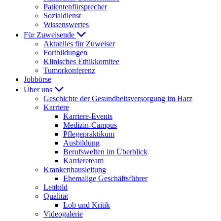
Patientenfürsprecher
Sozialdienst
Wissenswertes
Für Zuweisende
Aktuelles für Zuweiser
Fortbildungen
Klinisches Ethikkomitee
Tumorkonferenz
Jobbörse
Über uns
Geschichte der Gesundheitsversorgung im Harz
Karriere
Karriere-Events
Medizin-Campus
Pflegepraktikum
Ausbildung
Berufswelten im Überblick
Karriereteam
Krankenhausleitung
Ehemalige Geschäftsführer
Leitbild
Qualität
Lob und Kritik
Videogalerie