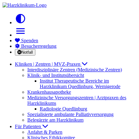
contrast
menu
Spenden
Besucherregelung
Notfall
Kliniken | Zentren | MVZ-Praxen
Interdisziplinäre Zentren (Medizinische Zentren)
Klinik- und Institutsübersicht
Institut Therapeutische Bereiche im
Harzklinikum Quedlinburg, Wernigerode
Krankenhausapotheke
Medizinische Versorgungszentren | Arztpraxen des
Harzklinikums
Radiologie Quedlinburg
Spezialisierte ambulante Palliativversorgung
Belegärzte am Harzklinikum
Für Patienten
Anfahrt & Parken
Klinisches Ethikkomitee