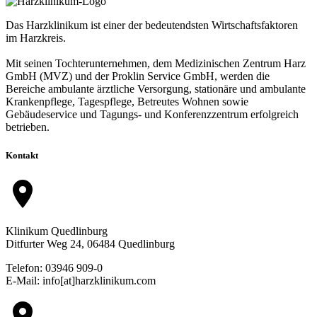
Das Harzklinikum ist einer der bedeutendsten Wirtschaftsfaktoren
im Harzkreis.
Mit seinen Tochterunternehmen, dem Medizinischen Zentrum Harz
GmbH (MVZ) und der Proklin Service GmbH, werden die
Bereiche ambulante ärztliche Versorgung, stationäre und ambulante
Krankenpflege, Tagespflege, Betreutes Wohnen sowie
Gebäudeservice und Tagungs- und Konferenzzentrum erfolgreich
betrieben.
Kontakt
location_on
Klinikum Quedlinburg
Ditfurter Weg 24, 06484 Quedlinburg
Telefon: 03946 909-0
E-Mail: info[at]harzklinikum.com
location_on