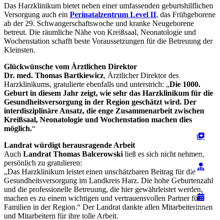
Das Harzklinikum bietet neben einer umfassenden geburtshilflichen
Versorgung auch ein
Perinatalzentrum Level II
, das Frühgeborene
ab der 29. Schwangerschaftswoche und kranke Neugeborene
betreut. Die räumliche Nähe von Kreißsaal, Neonatologie und
Wochenstation schafft beste Voraussetzungen für die Betreuung der
Kleinsten.
Glückwünsche vom Ärztlichen Direktor
Dr. med. Thomas Bartkiewicz
, Ärztlicher Direktor des
Harzklinikums, gratulierte ebenfalls und unterstrich: „
Die 1000.
Geburt in diesem Jahr zeigt, wie sehr das Harzklinikum für die
Gesundheitsversorgung in der Region geschätzt wird. Der
interdisziplinäre Ansatz, die enge Zusammenarbeit zwischen
Kreißsaal, Neonatologie und Wochenstation machen dies
möglich.
“
Landrat würdigt herausragende Arbeit
Auch
Landrat Thomas Balcerowski
ließ es sich nicht nehmen,
persönlich zu gratulieren:
„Das Harzklinikum leistet einen unschätzbaren Beitrag für die
Gesundheitsversorgung im Landkreis Harz. Die hohe Geburtenzahl
und die professionelle Betreuung, die hier gewährleistet werden,
machen es zu einem wichtigen und vertrauensvollen Partner für
Familien in der Region.“ Der Landrat dankte allen Mitarbeiterinnen
und Mitarbeitern für ihre tolle Arbeit.