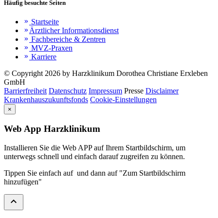
Häufig besuchte Seiten
Startseite
keyboard_double_arrow_right
Ärztlicher Informationsdienst
keyboard_double_arrow_right
Fachbereiche & Zentren
keyboard_double_arrow_right
MVZ-Praxen
keyboard_double_arrow_right
Karriere
keyboard_double_arrow_right
© Copyright 2026 by Harzklinikum Dorothea Christiane Erxleben
GmbH
Barrierfreiheit
Datenschutz
Impressum
Presse
Disclaimer
Krankenhauszukunftsfonds
Cookie-Einstellungen
×
Web App Harzklinikum
Installieren Sie die Web APP auf Ihrem Startbildschirm, um
unterwegs schnell und einfach darauf zugreifen zu können.
Tippen Sie einfach auf
und dann auf "Zum Startbildschirm
hinzufügen"
expand_less