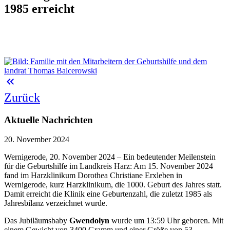
1985 erreicht
keyboard_double_arrow_left
Zurück
Aktuelle Nachrichten
20. November 2024
Wernigerode, 20. November 2024 – Ein bedeutender Meilenstein
für die Geburtshilfe im Landkreis Harz: Am 15. November 2024
fand im Harzklinikum Dorothea Christiane Erxleben in
Wernigerode, kurz Harzklinikum, die 1000. Geburt des Jahres statt.
Damit erreicht die Klinik eine Geburtenzahl, die zuletzt 1985 als
Jahresbilanz verzeichnet wurde.
Das Jubiläumsbaby
Gwendolyn
wurde um 13:59 Uhr geboren. Mit
einem Gewicht von 3400 Gramm und einer Größe von 53