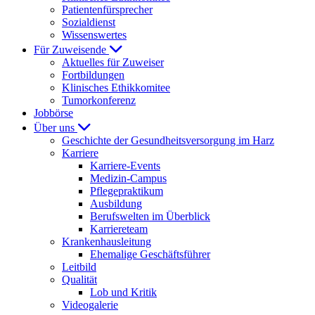
Patientenfürsprecher
Sozialdienst
Wissenswertes
Für Zuweisende
Aktuelles für Zuweiser
Fortbildungen
Klinisches Ethikkomitee
Tumorkonferenz
Jobbörse
Über uns
Geschichte der Gesundheitsversorgung im Harz
Karriere
Karriere-Events
Medizin-Campus
Pflegepraktikum
Ausbildung
Berufswelten im Überblick
Karriereteam
Krankenhausleitung
Ehemalige Geschäftsführer
Leitbild
Qualität
Lob und Kritik
Videogalerie