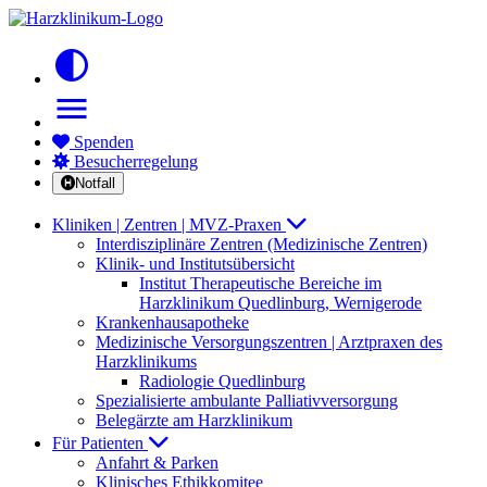
contrast
menu
Spenden
Besucherregelung
Notfall
Kliniken | Zentren | MVZ-Praxen
Interdisziplinäre Zentren (Medizinische Zentren)
Klinik- und Institutsübersicht
Institut Therapeutische Bereiche im
Harzklinikum Quedlinburg, Wernigerode
Krankenhausapotheke
Medizinische Versorgungszentren | Arztpraxen des
Harzklinikums
Radiologie Quedlinburg
Spezialisierte ambulante Palliativversorgung
Belegärzte am Harzklinikum
Für Patienten
Anfahrt & Parken
Klinisches Ethikkomitee