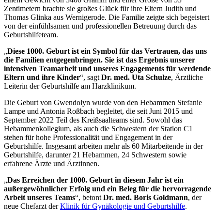
Zentimetern brachte sie großes Glück für ihre Eltern Judith und
Thomas Glinka aus Wernigerode. Die Familie zeigte sich begeistert
von der einfühlsamen und professionellen Betreuung durch das
Geburtshilfeteam.
„
Diese 1000. Geburt ist ein Symbol für das Vertrauen, das uns
die Familien entgegenbringen. Sie ist das Ergebnis unserer
intensiven Teamarbeit und unseres Engagements für werdende
Eltern und ihre Kinder
“, sagt
Dr. med. Uta Schulze
, Ärztliche
Leiterin der Geburtshilfe am Harzklinikum.
Die Geburt von Gwendolyn wurde von den Hebammen Stefanie
Lampe und Antonia Roßbach begleitet, die seit Juni 2015 und
September 2022 Teil des Kreißsaalteams sind. Sowohl das
Hebammenkollegium, als auch die Schwestern der Station C1
stehen für hohe Professionalität und Engagement in der
Geburtshilfe. Insgesamt arbeiten mehr als 60 Mitarbeitende in der
Geburtshilfe, darunter 21 Hebammen, 24 Schwestern sowie
erfahrene Ärzte und Ärztinnen.
„
Das Erreichen der 1000. Geburt in diesem Jahr ist ein
außergewöhnlicher Erfolg und ein Beleg für die hervorragende
Arbeit unseres Teams
“, betont
Dr. med. Boris Goldmann
, der
neue Chefarzt der
Klinik für Gynäkologie und Geburtshilfe
.