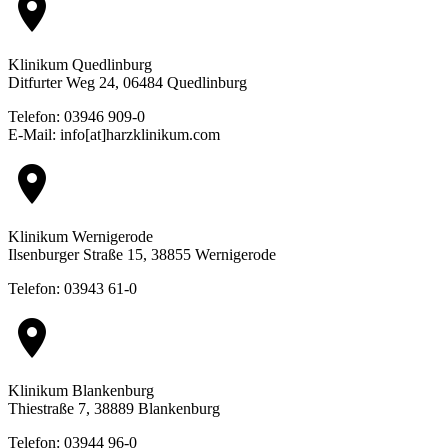
location_on
Klinikum Quedlinburg
Ditfurter Weg 24, 06484 Quedlinburg
Telefon: 03946 909-0
E-Mail: info[at]harzklinikum.com
location_on
Klinikum Wernigerode
Ilsenburger Straße 15, 38855 Wernigerode
Telefon: 03943 61-0
location_on
Klinikum Blankenburg
Thiestraße 7, 38889 Blankenburg
Telefon: 03944 96-0