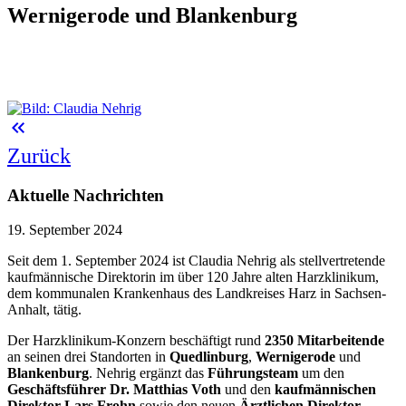
Wernigerode und Blankenburg
keyboard_double_arrow_left
Zurück
Aktuelle Nachrichten
19. September 2024
Seit dem 1. September 2024 ist Claudia Nehrig als stellvertretende
kaufmännische Direktorin im über 120 Jahre alten Harzklinikum,
dem kommunalen Krankenhaus des Landkreises Harz in Sachsen-
Anhalt, tätig.
Der Harzklinikum-Konzern beschäftigt rund
2350 Mitarbeitende
an seinen drei Standorten in
Quedlinburg
,
Wernigerode
und
Blankenburg
. Nehrig ergänzt das
Führungsteam
um den
Geschäftsführer Dr. Matthias Voth
und den
kaufmännischen
Direktor Lars Frohn
sowie den neuen
Ärztlichen Direktor