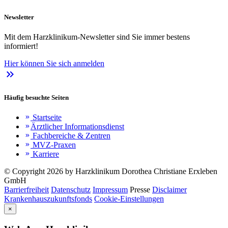
Newsletter
Mit dem Harzklinikum-Newsletter sind Sie immer bestens
informiert!
Hier können Sie sich anmelden
keyboard_double_arrow_right
Häufig besuchte Seiten
Startseite
keyboard_double_arrow_right
Ärztlicher Informationsdienst
keyboard_double_arrow_right
Fachbereiche & Zentren
keyboard_double_arrow_right
MVZ-Praxen
keyboard_double_arrow_right
Karriere
keyboard_double_arrow_right
© Copyright 2026 by Harzklinikum Dorothea Christiane Erxleben
GmbH
Barrierfreiheit
Datenschutz
Impressum
Presse
Disclaimer
Krankenhauszukunftsfonds
Cookie-Einstellungen
×