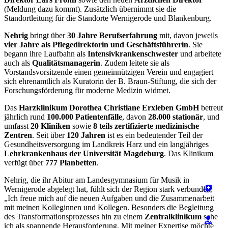
(Meldung dazu kommt). Zusätzlich übernimmt sie die
Standortleitung für die Standorte Wernigerode und Blankenburg.
Nehrig
bringt über
30 Jahre Berufserfahrung
mit, davon jeweils
vier Jahre als Pflegedirektorin und Geschäftsführerin
. Sie
begann ihre Laufbahn als
Intensivkrankenschwester
und arbeitete
auch als
Qualitätsmanagerin
. Zudem leitete sie als
Vorstandsvorsitzende einen gemeinnützigen Verein und engagiert
sich ehrenamtlich als Kuratorin der B. Braun-Stiftung, die sich der
Forschungsförderung für moderne Medizin widmet.
Das
Harzklinikum Dorothea Christiane Erxleben GmbH
betreut
jährlich rund
100.000 Patientenfälle
, davon
28.000 stationär
, und
umfasst
20 Kliniken
sowie
8 teils zertifizierte medizinische
Zentren
. Seit über
120 Jahren
ist es ein bedeutender Teil der
Gesundheitsversorgung im Landkreis Harz und ein langjähriges
Lehrkrankenhaus der Universität Magdeburg
. Das Klinikum
verfügt über
777 Planbetten
.
Nehrig, die ihr Abitur am Landesgymnasium für Musik in
Wernigerode abgelegt hat, fühlt sich der Region stark verbunden:
„Ich freue mich auf die neuen Aufgaben und die Zusammenarbeit
mit meinen Kolleginnen und Kollegen. Besonders die Begleitung
des Transformationsprozesses hin zu einem
Zentralklinikum
sehe
ich als spannende Herausforderung. Mit meiner Expertise möchte