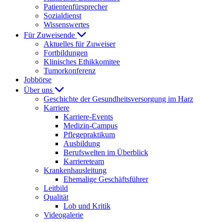
Patientenfürsprecher
Sozialdienst
Wissenswertes
Für Zuweisende
Aktuelles für Zuweiser
Fortbildungen
Klinisches Ethikkomitee
Tumorkonferenz
Jobbörse
Über uns
Geschichte der Gesundheitsversorgung im Harz
Karriere
Karriere-Events
Medizin-Campus
Pflegepraktikum
Ausbildung
Berufswelten im Überblick
Karriereteam
Krankenhausleitung
Ehemalige Geschäftsführer
Leitbild
Qualität
Lob und Kritik
Videogalerie