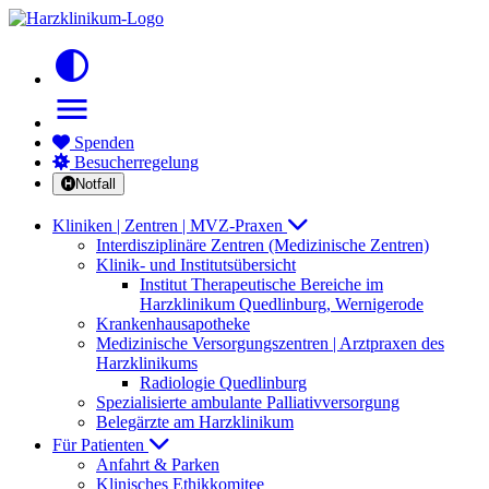
contrast
menu
Spenden
Besucherregelung
Notfall
Kliniken | Zentren | MVZ-Praxen
Interdisziplinäre Zentren (Medizinische Zentren)
Klinik- und Institutsübersicht
Institut Therapeutische Bereiche im
Harzklinikum Quedlinburg, Wernigerode
Krankenhausapotheke
Medizinische Versorgungszentren | Arztpraxen des
Harzklinikums
Radiologie Quedlinburg
Spezialisierte ambulante Palliativversorgung
Belegärzte am Harzklinikum
Für Patienten
Anfahrt & Parken
Klinisches Ethikkomitee