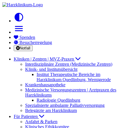
contrast
menu
Spenden
Besucherregelung
Notfall
Kliniken | Zentren | MVZ-Praxen
Interdisziplinäre Zentren (Medizinische Zentren)
Klinik- und Institutsübersicht
Institut Therapeutische Bereiche im
Harzklinikum Quedlinburg, Wernigerode
Krankenhausapotheke
Medizinische Versorgungszentren | Arztpraxen des
Harzklinikums
Radiologie Quedlinburg
Spezialisierte ambulante Palliativversorgung
Belegärzte am Harzklinikum
Für Patienten
Anfahrt & Parken
Klinisches Ethikkomitee