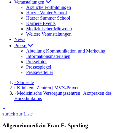
Veranstaltungen
Ärztliche Fortbildungen
Harzer Winter School
Harzer Summer School
Karriere Events
Medizinischer Mittwoch
Weitere Veranstaltungen
News
Presse
Abteilung Kommunikation und Marketing
Informationsmaterialien
Pressefotos
Pressespiegel
Presseverteiler
› Startseite
› Kliniken | Zentren | MVZ-Praxen
› Medizinische Versorgungszentren | Arztpraxen des
Harzklinikums
keyboard_double_arrow_left
zurück zur Liste
Allgemeinmedizin Frau E. Sperling