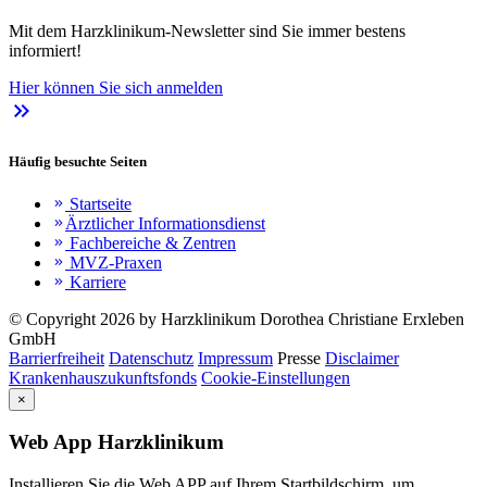
Mit dem Harzklinikum-Newsletter sind Sie immer bestens
informiert!
Hier können Sie sich anmelden
keyboard_double_arrow_right
Häufig besuchte Seiten
Startseite
keyboard_double_arrow_right
Ärztlicher Informationsdienst
keyboard_double_arrow_right
Fachbereiche & Zentren
keyboard_double_arrow_right
MVZ-Praxen
keyboard_double_arrow_right
Karriere
keyboard_double_arrow_right
© Copyright 2026 by Harzklinikum Dorothea Christiane Erxleben
GmbH
Barrierfreiheit
Datenschutz
Impressum
Presse
Disclaimer
Krankenhauszukunftsfonds
Cookie-Einstellungen
×
Web App Harzklinikum
Installieren Sie die Web APP auf Ihrem Startbildschirm, um