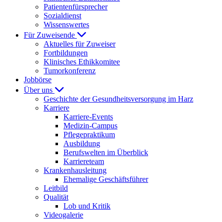
Patientenfürsprecher
Sozialdienst
Wissenswertes
Für Zuweisende
Aktuelles für Zuweiser
Fortbildungen
Klinisches Ethikkomitee
Tumorkonferenz
Jobbörse
Über uns
Geschichte der Gesundheitsversorgung im Harz
Karriere
Karriere-Events
Medizin-Campus
Pflegepraktikum
Ausbildung
Berufswelten im Überblick
Karriereteam
Krankenhausleitung
Ehemalige Geschäftsführer
Leitbild
Qualität
Lob und Kritik
Videogalerie