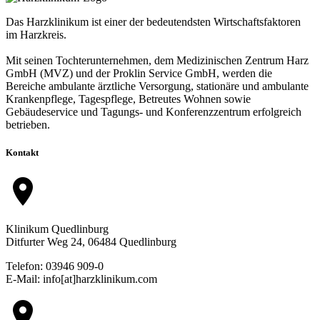
Das Harzklinikum ist einer der bedeutendsten Wirtschaftsfaktoren
im Harzkreis.
Mit seinen Tochterunternehmen, dem Medizinischen Zentrum Harz
GmbH (MVZ) und der Proklin Service GmbH, werden die
Bereiche ambulante ärztliche Versorgung, stationäre und ambulante
Krankenpflege, Tagespflege, Betreutes Wohnen sowie
Gebäudeservice und Tagungs- und Konferenzzentrum erfolgreich
betrieben.
Kontakt
location_on
Klinikum Quedlinburg
Ditfurter Weg 24, 06484 Quedlinburg
Telefon: 03946 909-0
E-Mail: info[at]harzklinikum.com
location_on