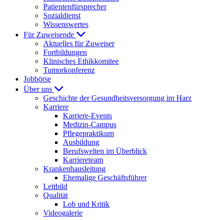
Patientenfürsprecher
Sozialdienst
Wissenswertes
Für Zuweisende
Aktuelles für Zuweiser
Fortbildungen
Klinisches Ethikkomitee
Tumorkonferenz
Jobbörse
Über uns
Geschichte der Gesundheitsversorgung im Harz
Karriere
Karriere-Events
Medizin-Campus
Pflegepraktikum
Ausbildung
Berufswelten im Überblick
Karriereteam
Krankenhausleitung
Ehemalige Geschäftsführer
Leitbild
Qualität
Lob und Kritik
Videogalerie