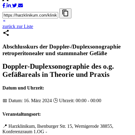
content_copy
keyboard_double_arrow_left
zurück zur Liste
share
Abschlusskurs der Doppler-/Duplexsonographie
retroperitonealer und stammnaher Gefäße
Doppler-Duplexsonographie des o.g.
Gefäßareals in Theorie und Praxis
Datum und Uhrzeit:
📅 Datum: 16. März 2024 🕒 Uhrzeit: 00:00 - 00:00
Veranstaltungsort:
📍
Harzklinikum, Ilsenburger Str. 15, Wernigerode 38855,
Konferenzraum 1.OG
-