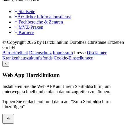
Startseite
keyboard_double_arrow_right
Ärztlicher Informationsdienst
keyboard_double_arrow_right
Fachbereiche & Zentren
keyboard_double_arrow_right
MVZ-Praxen
keyboard_double_arrow_right
Karriere
keyboard_double_arrow_right
© Copyright 2026 by Harzklinikum Dorothea Christiane Erxleben
GmbH
Barrierfreiheit
Datenschutz
Impressum
Presse
Disclaimer
Krankenhauszukunftsfonds
Cookie-Einstellungen
×
Web App Harzklinikum
Installieren Sie die Web APP auf Ihrem Startbildschirm, um
unterwegs schnell und einfach darauf zugreifen zu können.
Tippen Sie einfach auf
und dann auf "Zum Startbildschirm
hinzufügen"
expand_less