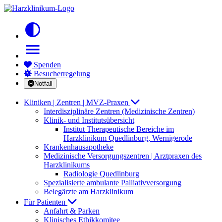
contrast
menu
Spenden
Besucherregelung
Notfall
Kliniken | Zentren | MVZ-Praxen
Interdisziplinäre Zentren (Medizinische Zentren)
Klinik- und Institutsübersicht
Institut Therapeutische Bereiche im
Harzklinikum Quedlinburg, Wernigerode
Krankenhausapotheke
Medizinische Versorgungszentren | Arztpraxen des
Harzklinikums
Radiologie Quedlinburg
Spezialisierte ambulante Palliativversorgung
Belegärzte am Harzklinikum
Für Patienten
Anfahrt & Parken
Klinisches Ethikkomitee