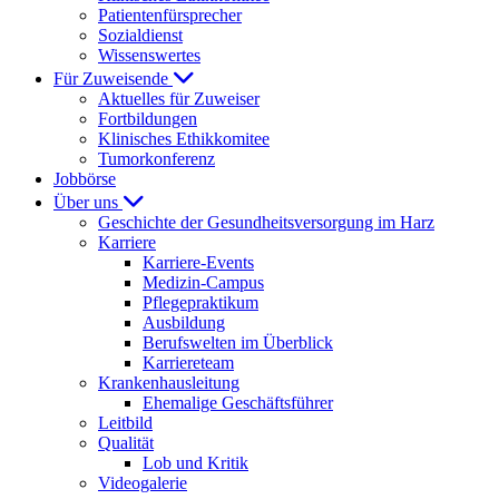
Patientenfürsprecher
Sozialdienst
Wissenswertes
Für Zuweisende
Aktuelles für Zuweiser
Fortbildungen
Klinisches Ethikkomitee
Tumorkonferenz
Jobbörse
Über uns
Geschichte der Gesundheitsversorgung im Harz
Karriere
Karriere-Events
Medizin-Campus
Pflegepraktikum
Ausbildung
Berufswelten im Überblick
Karriereteam
Krankenhausleitung
Ehemalige Geschäftsführer
Leitbild
Qualität
Lob und Kritik
Videogalerie