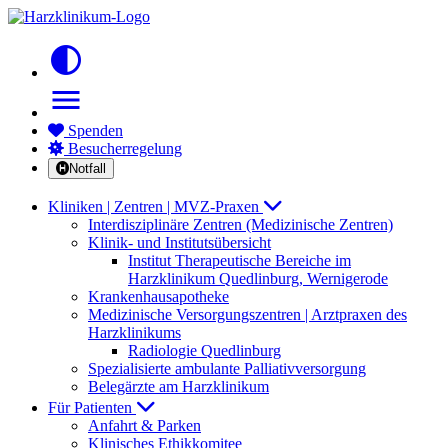
contrast
menu
Spenden
Besucherregelung
Notfall
Kliniken | Zentren | MVZ-Praxen
Interdisziplinäre Zentren (Medizinische Zentren)
Klinik- und Institutsübersicht
Institut Therapeutische Bereiche im
Harzklinikum Quedlinburg, Wernigerode
Krankenhausapotheke
Medizinische Versorgungszentren | Arztpraxen des
Harzklinikums
Radiologie Quedlinburg
Spezialisierte ambulante Palliativversorgung
Belegärzte am Harzklinikum
Für Patienten
Anfahrt & Parken
Klinisches Ethikkomitee