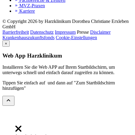
Fachbereiche & Zentren
MVZ-Praxen
keyboard_double_arrow_right
Karriere
keyboard_double_arrow_right
© Copyright 2026 by Harzklinikum Dorothea Christiane Erxleben
GmbH
Barrierfreiheit
Datenschutz
Impressum
Presse
Disclaimer
Krankenhauszukunftsfonds
Cookie-Einstellungen
×
Web App Harzklinikum
Installieren Sie die Web APP auf Ihrem Startbildschirm, um
unterwegs schnell und einfach darauf zugreifen zu können.
Tippen Sie einfach auf
und dann auf "Zum Startbildschirm
hinzufügen"
expand_less