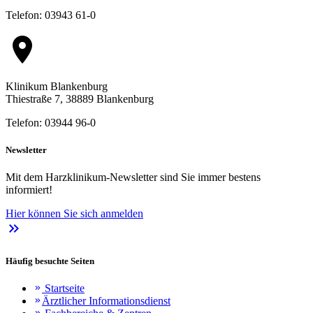
Telefon: 03943 61-0
location_on
Klinikum Blankenburg
Thiestraße 7, 38889 Blankenburg
Telefon: 03944 96-0
Newsletter
Mit dem Harzklinikum-Newsletter sind Sie immer bestens
informiert!
Hier können Sie sich anmelden
keyboard_double_arrow_right
Häufig besuchte Seiten
Startseite
keyboard_double_arrow_right
Ärztlicher Informationsdienst
keyboard_double_arrow_right
keyboard_double_arrow_right