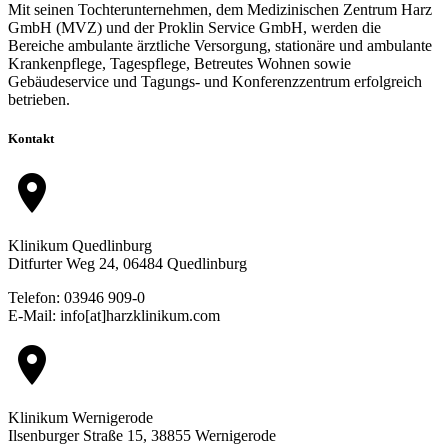
Mit seinen Tochterunternehmen, dem Medizinischen Zentrum Harz
GmbH (MVZ) und der Proklin Service GmbH, werden die
Bereiche ambulante ärztliche Versorgung, stationäre und ambulante
Krankenpflege, Tagespflege, Betreutes Wohnen sowie
Gebäudeservice und Tagungs- und Konferenzzentrum erfolgreich
betrieben.
Kontakt
location_on
Klinikum Quedlinburg
Ditfurter Weg 24, 06484 Quedlinburg
Telefon: 03946 909-0
E-Mail: info[at]harzklinikum.com
location_on
Klinikum Wernigerode
Ilsenburger Straße 15, 38855 Wernigerode