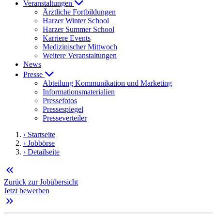
Veranstaltungen
Ärztliche Fortbildungen
Harzer Winter School
Harzer Summer School
Karriere Events
Medizinischer Mittwoch
Weitere Veranstaltungen
News
Presse
Abteilung Kommunikation und Marketing
Informationsmaterialien
Pressefotos
Pressespiegel
Presseverteiler
› Startseite
› Jobbörse
› Detailseite
keyboard_double_arrow_left
Zurück zur Jobübersicht
Jetzt bewerben
keyboard_double_arrow_right