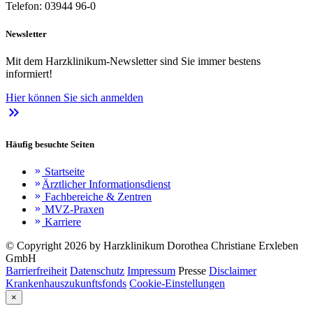
Telefon: 03944 96-0
Newsletter
Mit dem Harzklinikum-Newsletter sind Sie immer bestens
informiert!
Hier können Sie sich anmelden
keyboard_double_arrow_right
Häufig besuchte Seiten
Startseite
keyboard_double_arrow_right
Ärztlicher Informationsdienst
keyboard_double_arrow_right
Fachbereiche & Zentren
keyboard_double_arrow_right
MVZ-Praxen
keyboard_double_arrow_right
Karriere
keyboard_double_arrow_right
© Copyright 2026 by Harzklinikum Dorothea Christiane Erxleben
GmbH
Barrierfreiheit
Datenschutz
Impressum
Presse
Disclaimer
Krankenhauszukunftsfonds
Cookie-Einstellungen
×