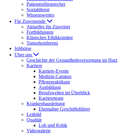
Patientenfürsprecher
Sozialdienst
Wissenswertes
Für Zuweisende
Aktuelles für Zuweiser
Fortbildungen
Klinisches Ethikkomitee
Tumorkonferenz
Jobbörse
Über uns
Geschichte der Gesundheitsversorgung im Harz
Karriere
Karriere-Events
Medizin-Campus
Pflegepraktikum
Ausbildung
Berufswelten im Überblick
Karriereteam
Krankenhausleitung
Ehemalige Geschäftsführer
Leitbild
Qualität
Lob und Kritik
Videogalerie