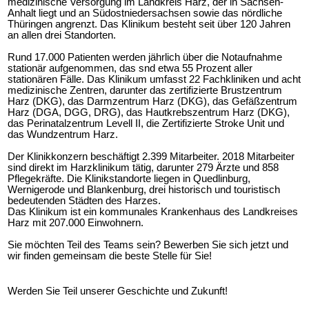
medizinische Versorgung im Landkreis Harz, der in Sachsen-
Anhalt liegt und an Südostniedersachsen sowie das nördliche 
Thüringen angrenzt. Das Klinikum besteht seit über 120 Jahren 
an allen drei Standorten.
Rund 17.000 Patienten werden jährlich über die Notaufnahme 
stationär aufgenommen, das snd etwa 55 Prozent aller 
stationären Fälle. Das Klinikum umfasst 22 Fachkliniken und acht 
medizinische Zentren, darunter das zertifizierte Brustzentrum 
Harz (DKG), das Darmzentrum Harz (DKG), das Gefäßzentrum 
Harz (DGA, DGG, DRG), das Hautkrebszentrum Harz (DKG), 
das Perinatalzentrum Levell II, die Zertifizierte Stroke Unit und 
das Wundzentrum Harz.
Der Klinikkonzern beschäftigt 2.399 Mitarbeiter. 2018 Mitarbeiter 
sind direkt im Harzklinikum tätig, darunter 279 Ärzte und 858 
Pflegekräfte. Die Klinikstandorte liegen in Quedlinburg, 
Wernigerode und Blankenburg, drei historisch und touristisch 
bedeutenden Städten des Harzes.
Das Klinikum ist ein kommunales Krankenhaus des Landkreises 
Harz mit 207.000 Einwohnern.
Sie möchten Teil des Teams sein? Bewerben Sie sich jetzt und 
wir finden gemeinsam die beste Stelle für Sie!
Werden Sie Teil unserer Geschichte und Zukunft!