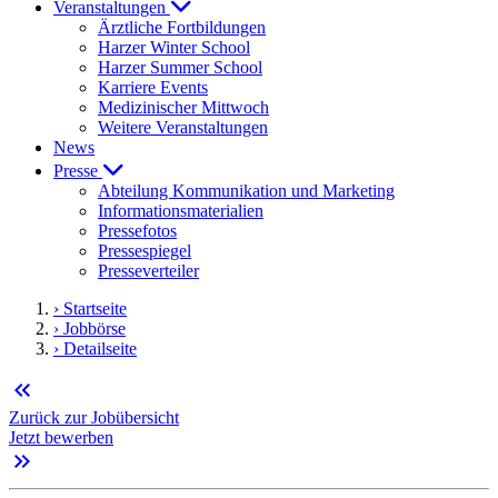
Veranstaltungen
Ärztliche Fortbildungen
Harzer Winter School
Harzer Summer School
Karriere Events
Medizinischer Mittwoch
Weitere Veranstaltungen
News
Presse
Abteilung Kommunikation und Marketing
Informationsmaterialien
Pressefotos
Pressespiegel
Presseverteiler
› Startseite
› Jobbörse
› Detailseite
keyboard_double_arrow_left
Zurück zur Jobübersicht
Jetzt bewerben
keyboard_double_arrow_right