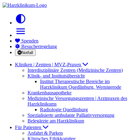
contrast
menu
Spenden
Besucherregelung
Notfall
Kliniken | Zentren | MVZ-Praxen
Interdisziplinäre Zentren (Medizinische Zentren)
Klinik- und Institutsübersicht
Institut Therapeutische Bereiche im
Harzklinikum Quedlinburg, Wernigerode
Krankenhausapotheke
Medizinische Versorgungszentren | Arztpraxen des
Harzklinikums
Radiologie Quedlinburg
Spezialisierte ambulante Palliativversorgung
Belegärzte am Harzklinikum
Für Patienten
Anfahrt & Parken
Klinisches Ethikkomitee