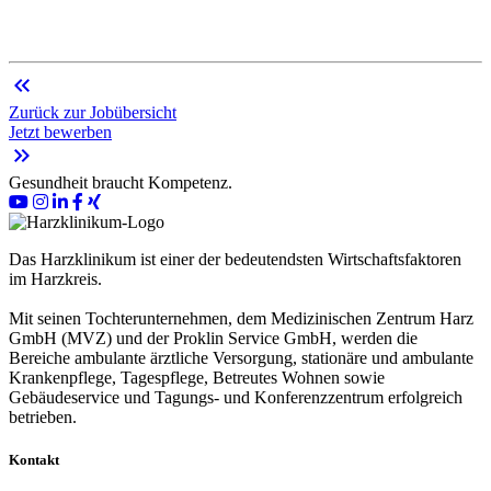
keyboard_double_arrow_left
Zurück zur Jobübersicht
Jetzt bewerben
keyboard_double_arrow_right
Gesundheit braucht Kompetenz.
Das Harzklinikum ist einer der bedeutendsten Wirtschaftsfaktoren
im Harzkreis.
Mit seinen Tochterunternehmen, dem Medizinischen Zentrum Harz
GmbH (MVZ) und der Proklin Service GmbH, werden die
Bereiche ambulante ärztliche Versorgung, stationäre und ambulante
Krankenpflege, Tagespflege, Betreutes Wohnen sowie
Gebäudeservice und Tagungs- und Konferenzzentrum erfolgreich
betrieben.
Kontakt