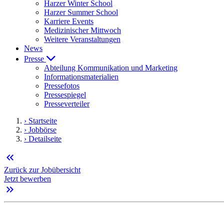
Harzer Winter School
Harzer Summer School
Karriere Events
Medizinischer Mittwoch
Weitere Veranstaltungen
News
Presse
Abteilung Kommunikation und Marketing
Informationsmaterialien
Pressefotos
Pressespiegel
Presseverteiler
› Startseite
› Jobbörse
› Detailseite
keyboard_double_arrow_left
Zurück zur Jobübersicht
Jetzt bewerben
keyboard_double_arrow_right