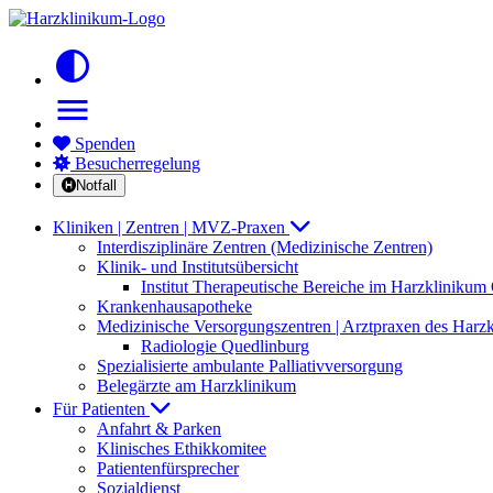
contrast
menu
Spenden
Besucherregelung
Notfall
Kliniken | Zentren | MVZ-Praxen
Interdisziplinäre Zentren (Medizinische Zentren)
Klinik- und Institutsübersicht
Institut Therapeutische Bereiche im Harzkliniku
Krankenhausapotheke
Medizinische Versorgungszentren | Arztpraxen des Harz
Radiologie Quedlinburg
Spezialisierte ambulante Palliativversorgung
Belegärzte am Harzklinikum
Für Patienten
Anfahrt & Parken
Klinisches Ethikkomitee
Patientenfürsprecher
Sozialdienst