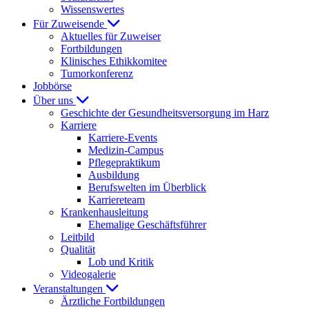
Wissenswertes
Für Zuweisende
Aktuelles für Zuweiser
Fortbildungen
Klinisches Ethikkomitee
Tumorkonferenz
Jobbörse
Über uns
Geschichte der Gesundheitsversorgung im Harz
Karriere
Karriere-Events
Medizin-Campus
Pflegepraktikum
Ausbildung
Berufswelten im Überblick
Karriereteam
Krankenhausleitung
Ehemalige Geschäftsführer
Leitbild
Qualität
Lob und Kritik
Videogalerie
Veranstaltungen
Ärztliche Fortbildungen