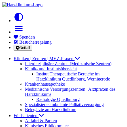
contrast
menu
Spenden
Besucherregelung
Notfall
Kliniken | Zentren | MVZ-Praxen
Interdisziplinäre Zentren (Medizinische Zentren)
Klinik- und Institutsübersicht
Institut Therapeutische Bereiche im
Harzklinikum Quedlinburg, Wernigerode
Krankenhausapotheke
Medizinische Versorgungszentren | Arztpraxen des
Harzklinikums
Radiologie Quedlinburg
Spezialisierte ambulante Palliativversorgung
Belegärzte am Harzklinikum
Für Patienten
Anfahrt & Parken
Klinisches Ethikkomitee