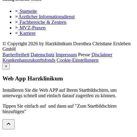
Startseite
keyboard_double_arrow_right
Ärztlicher Informationsdienst
keyboard_double_arrow_right
Fachbereiche & Zentren
keyboard_double_arrow_right
MVZ-Praxen
keyboard_double_arrow_right
Karriere
keyboard_double_arrow_right
© Copyright 2026 by Harzklinikum Dorothea Christiane Erxleben
GmbH
Barrierfreiheit
Datenschutz
Impressum
Presse
Disclaimer
Krankenhauszukunftsfonds
Cookie-Einstellungen
×
Web App Harzklinikum
Installieren Sie die Web APP auf Ihrem Startbildschirm, um
unterwegs schnell und einfach darauf zugreifen zu können.
Tippen Sie einfach auf
und dann auf "Zum Startbildschirm
hinzufügen"
expand_less