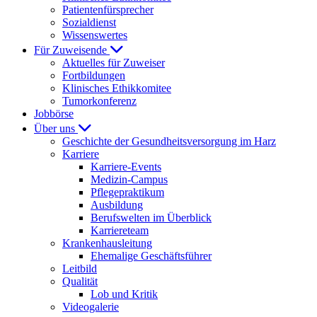
Patientenfürsprecher
Sozialdienst
Wissenswertes
Für Zuweisende
Aktuelles für Zuweiser
Fortbildungen
Klinisches Ethikkomitee
Tumorkonferenz
Jobbörse
Über uns
Geschichte der Gesundheitsversorgung im Harz
Karriere
Karriere-Events
Medizin-Campus
Pflegepraktikum
Ausbildung
Berufswelten im Überblick
Karriereteam
Krankenhausleitung
Ehemalige Geschäftsführer
Leitbild
Qualität
Lob und Kritik
Videogalerie