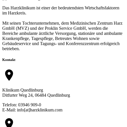
Das Harzklinikum ist einer der bedeutendsten Wirtschaftsfaktoren
im Harzkreis.
Mit seinen Tochterunternehmen, dem Medizinischen Zentrum Harz
GmbH (MVZ) und der Proklin Service GmbH, werden die
Bereiche ambulante ärztliche Versorgung, stationäre und ambulante
Krankenpflege, Tagespflege, Betreutes Wohnen sowie
Gebäudeservice und Tagungs- und Konferenzzentrum erfolgreich
betrieben.
Kontakt
location_on
Klinikum Quedlinburg
Ditfurter Weg 24, 06484 Quedlinburg
Telefon: 03946 909-0
E-Mail: info[at]harzklinikum.com
location_on