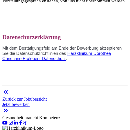
Vorstellungsgespräch enstehen, von uns nicht übernommen werden.
Datenschutzerklärung
Mit dem Bestätigungsfeld am Ende der Bewerbung akzeptieren
Sie die Datenschutzrichtlinien des
Harzklinikum Dorothea
Christiane Erxleben: Datenschutz
.
keyboard_double_arrow_left
Zurück zur Jobübersicht
Jetzt bewerben
keyboard_double_arrow_right
Gesundheit braucht Kompetenz.