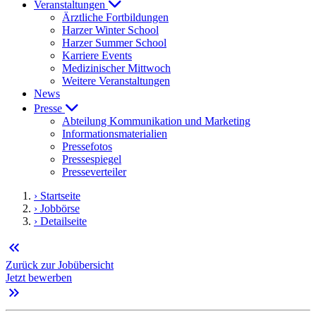
Veranstaltungen
Ärztliche Fortbildungen
Harzer Winter School
Harzer Summer School
Karriere Events
Medizinischer Mittwoch
Weitere Veranstaltungen
News
Presse
Abteilung Kommunikation und Marketing
Informationsmaterialien
Pressefotos
Pressespiegel
Presseverteiler
› Startseite
› Jobbörse
› Detailseite
keyboard_double_arrow_left
Zurück zur Jobübersicht
Jetzt bewerben
keyboard_double_arrow_right