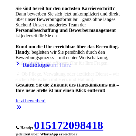
Sie sind bereit für den nächsten Karriereschritt?
Dann bewerben Sie sich jetzt unkompliziert und direkt
über unser Bewerbungsformular – ganz ohne langes
Suchen! Unser engagiertes Team der
Personalbeschaffung und Bewerbermanagement
ist jederzeit für Sie da.
Rund um die Uhr erreichbar über das Recruiting-
Handy,
begleiten wir Sie persönlich durch den
Bewerbungsprozess – mit echter Wertschätzung,
keyboard_arrow_right
keyboard_arrow_right
Verlässlichkeit und offenem Ohr für Ihre Fragen.
Gefäßzentrum Harz
Radiologie
💡 Ob Pflege, Verwaltung oder ärztlicher Dienst – wir
suchen Menschen mit Herz und Haltung.
Gestalten Sie die Zukunft des Harzklinikums mit –
Ihre neue Stelle ist nur einen Klick entfernt!
Jetzt bewerben!
keyboard_double_arrow_right
015172098418
📞 Handy:
-
jederzeit über WhatsApp erreichbar!