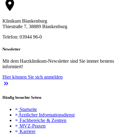
location_on
Klinikum Blankenburg
Thiestraße 7, 38889 Blankenburg
Telefon: 03944 96-0
Newsletter
Mit dem Harzklinikum-Newsletter sind Sie immer bestens
informiert!
Hier können Sie sich anmelden
keyboard_double_arrow_right
Häufig besuchte Seiten
Startseite
keyboard_double_arrow_right
Ärztlicher Informationsdienst
keyboard_double_arrow_right
Fachbereiche & Zentren
keyboard_double_arrow_right
MVZ-Praxen
keyboard_double_arrow_right
Karriere
keyboard_double_arrow_right