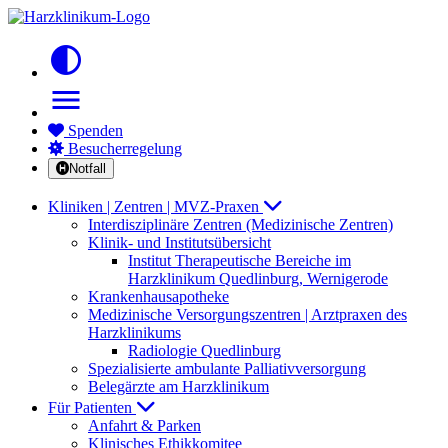
contrast
menu
Spenden
Besucherregelung
Notfall
Kliniken | Zentren | MVZ-Praxen
Interdisziplinäre Zentren (Medizinische Zentren)
Klinik- und Institutsübersicht
Institut Therapeutische Bereiche im
Harzklinikum Quedlinburg, Wernigerode
Krankenhausapotheke
Medizinische Versorgungszentren | Arztpraxen des
Harzklinikums
Radiologie Quedlinburg
Spezialisierte ambulante Palliativversorgung
Belegärzte am Harzklinikum
Für Patienten
Anfahrt & Parken
Klinisches Ethikkomitee