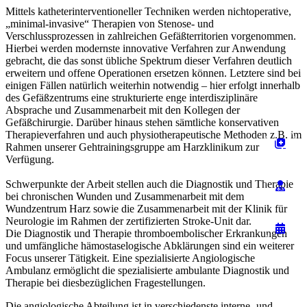
Mittels katheterinterventioneller Techniken werden nichtoperative,
„minimal-invasive“ Therapien von Stenose- und
Verschlussprozessen in zahlreichen Gefäßterritorien vorgenommen.
Hierbei werden modernste innovative Verfahren zur Anwendung
gebracht, die das sonst übliche Spektrum dieser Verfahren deutlich
erweitern und offene Operationen ersetzen können. Letztere sind bei
einigen Fällen natürlich weiterhin notwendig – hier erfolgt innerhalb
des Gefäßzentrums eine strukturierte enge interdisziplinäre
Absprache und Zusammenarbeit mit den Kollegen der
Gefäßchirurgie. Darüber hinaus stehen sämtliche konservativen
Therapieverfahren und auch physiotherapeutische Methoden z.B. im
Rahmen unserer Gehtrainingsgruppe am Harzklinikum zur
Verfügung.
Schwerpunkte der Arbeit stellen auch die Diagnostik und Therapie
bei chronischen Wunden und Zusammenarbeit mit dem
Wundzentrum Harz sowie die Zusammenarbeit mit der Klinik für
Neurologie im Rahmen der zertifizierten Stroke-Unit dar.
Die Diagnostik und Therapie thromboembolischer Erkrankungen
und umfängliche hämostaselogische Abklärungen sind ein weiterer
Focus unserer Tätigkeit. Eine spezialisierte Angiologische
Ambulanz ermöglicht die spezialisierte ambulante Diagnostik und
Therapie bei diesbezüglichen Fragestellungen.
Die angiologische Abteilung ist in verschiedenste interne- und