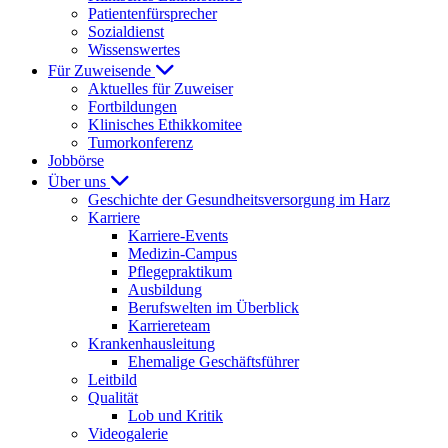
Patientenfürsprecher
Sozialdienst
Wissenswertes
Für Zuweisende
Aktuelles für Zuweiser
Fortbildungen
Klinisches Ethikkomitee
Tumorkonferenz
Jobbörse
Über uns
Geschichte der Gesundheitsversorgung im Harz
Karriere
Karriere-Events
Medizin-Campus
Pflegepraktikum
Ausbildung
Berufswelten im Überblick
Karriereteam
Krankenhausleitung
Ehemalige Geschäftsführer
Leitbild
Qualität
Lob und Kritik
Videogalerie