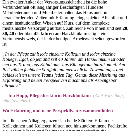
Ein zweiter Anker der Versorgungssicherheit ist die hohe
Verbundenheit oft langjähriger Beschäftigter. Hunderte
Mitarbeiterinnen und Mitarbeiter halten das Haus auch in
herausfordernden Zeiten mit Erfahrung, eingespielten Abläufen und
einem institutionellen Wissen auf Kurs, auf dem komplexe
medizinische Versorgung aufbaut. Zahlreiche von ihnen sind seit
20,
30,
40
oder über
45 Jahren
am Harzklinikum tätig – ein
Vertrauensbeweis, der in der heutigen Arbeitswelt selten geworden
ist.
„In der Pflege zählt jede einzelne Kollegin und jeder einzelne
Kollege. Egal, ob jemand seit 40 Jahren am Harzklinikum ist oder
neu aus Tirana, aus Kabul oder aus Elbingerode hinzukommt: Am
Bett zählen fachliche Sorgfalt und menschliche Zuwendung – und
beides leisten unsere Teams jeden Tag. Genau diese Mischung aus
Erfahrung und neuen Perspektiven macht uns als Arbeitgeber
attraktiv.“
— Ina Hopp, Pflegedirektorin Harzklinikum
(Zitat-Vorschlag,
bitte freigeben)
Wo Erfahrung und neue Perspektiven zusammenfinden
Im klinischen Alltag ergänzen sich beide Stärken: Erfahrene
Kolleginnen und Kollegen führen neu hinzugekommene Fachkräfte