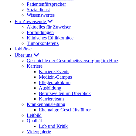
Patientenfürsprecher
Sozialdienst
Wissenswertes
Für Zuweisende
Aktuelles für Zuweiser
Fortbildungen
Klinisches Ethikkomitee
Tumorkonferenz
Jobbörse
Über uns
Geschichte der Gesundheitsversorgung im Harz
Karriere
Karriere-Events
Medizin-Campus
Pflegepraktikum
Ausbildung
Berufswelten im Überblick
Karriereteam
Krankenhausleitung
Ehemalige Geschäftsführer
Leitbild
Qualität
Lob und Kritik
Videogalerie