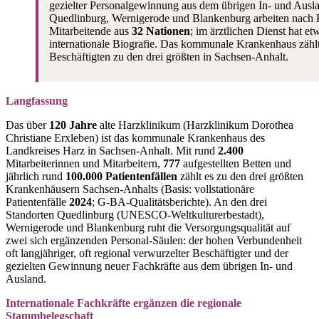
gezielter Personalgewinnung aus dem übrigen In- und Ausla
Quedlinburg, Wernigerode und Blankenburg arbeiten nach
Mitarbeitende aus
32 Nationen
; im ärztlichen Dienst hat et
internationale Biografie. Das kommunale Krankenhaus zähl
Beschäftigten zu den drei größten in Sachsen-Anhalt.
Langfassung
Das über
120 Jahre
alte Harzklinikum (Harzklinikum Dorothea
Christiane Erxleben) ist das kommunale Krankenhaus des
Landkreises Harz in Sachsen-Anhalt. Mit rund
2.400
Mitarbeiterinnen und Mitarbeitern,
777
aufgestellten Betten und
jährlich rund
100.000 Patientenfällen
zählt es zu den drei größten
Krankenhäusern Sachsen-Anhalts (Basis: vollstationäre
Patientenfälle
2024
; G-BA-Qualitätsberichte). An den drei
Standorten Quedlinburg (UNESCO-Weltkulturerbestadt),
Wernigerode und Blankenburg ruht die Versorgungsqualität auf
zwei sich ergänzenden Personal-Säulen: der hohen Verbundenheit
oft langjähriger, oft regional verwurzelter Beschäftigter und der
gezielten Gewinnung neuer Fachkräfte aus dem übrigen In- und
Ausland.
Internationale Fachkräfte ergänzen die regionale
Stammbelegschaft