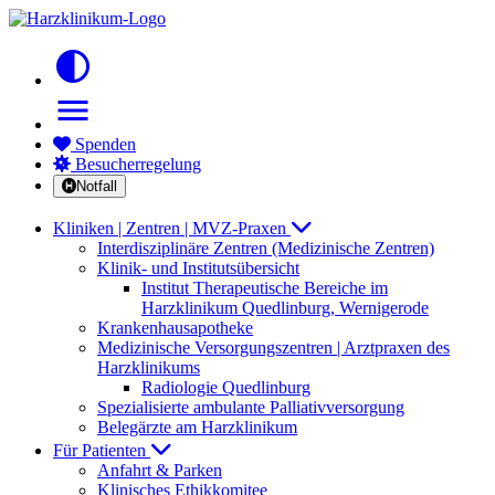
contrast
menu
Spenden
Besucherregelung
Notfall
Kliniken | Zentren | MVZ-Praxen
Interdisziplinäre Zentren (Medizinische Zentren)
Klinik- und Institutsübersicht
Institut Therapeutische Bereiche im
Harzklinikum Quedlinburg, Wernigerode
Krankenhausapotheke
Medizinische Versorgungszentren | Arztpraxen des
Harzklinikums
Radiologie Quedlinburg
Spezialisierte ambulante Palliativversorgung
Belegärzte am Harzklinikum
Für Patienten
Anfahrt & Parken
Klinisches Ethikkomitee