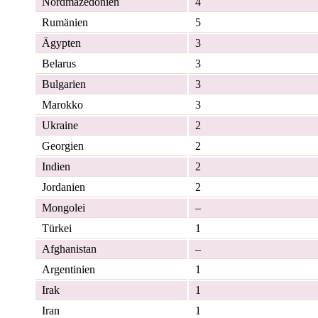
Nordmazedonien
4
Rumänien
5
Ägypten
3
Belarus
3
Bulgarien
3
Marokko
3
Ukraine
2
Georgien
2
Indien
2
Jordanien
2
Mongolei
–
Türkei
1
Afghanistan
–
Argentinien
1
Irak
1
Iran
1