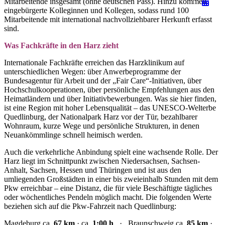
Mitarbeitende insgesamt (ohne deutschen Pass). Hinzu kommen
eingebürgerte Kolleginnen und Kollegen, sodass rund 100
Mitarbeitende mit international nachvollziehbarer Herkunft erfasst
sind.
Was Fachkräfte in den Harz zieht
Internationale Fachkräfte erreichen das Harzklinikum auf
unterschiedlichen Wegen: über Anwerbeprogramme der
Bundesagentur für Arbeit und der „Fair Care“-Initiativen, über
Hochschulkooperationen, über persönliche Empfehlungen aus den
Heimatländern und über Initiativbewerbungen. Was sie hier finden,
ist eine Region mit hoher Lebensqualität – das UNESCO-Welterbe
Quedlinburg, der Nationalpark Harz vor der Tür, bezahlbarer
Wohnraum, kurze Wege und persönliche Strukturen, in denen
Neuankömmlinge schnell heimisch werden.
Auch die verkehrliche Anbindung spielt eine wachsende Rolle. Der
Harz liegt im Schnittpunkt zwischen Niedersachsen, Sachsen-
Anhalt, Sachsen, Hessen und Thüringen und ist aus den
umliegenden Großstädten in einer bis zweieinhalb Stunden mit dem
Pkw erreichbar – eine Distanz, die für viele Beschäftigte tägliches
oder wöchentliches Pendeln möglich macht. Die folgenden Werte
beziehen sich auf die Pkw-Fahrzeit nach Quedlinburg:
Magdeburg ca.
67 km
· ca.
1:00 h
· Braunschweig ca.
85 km
·