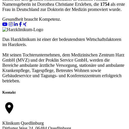
Namensgeberin ist Dorothea Christiane Erxleben, die
1754
als erste
Frau in Deutschland zur Doktorin der Medizin promoviert wurde.
Gesundheit braucht Kompetenz.
Das Harzklinikum ist einer der bedeutendsten Wirtschaftsfaktoren
im Harzkreis.
Mit seinen Tochterunternehmen, dem Medizinischen Zentrum Harz
GmbH (MVZ) und der Proklin Service GmbH, werden die
Bereiche ambulante ärztliche Versorgung, stationäre und ambulante
Krankenpflege, Tagespflege, Betreutes Wohnen sowie
Gebäudeservice und Tagungs- und Konferenzzentrum erfolgreich
betrieben.
Kontakt
location_on
Klinikum Quedlinburg
Ditfurter Weg 24, 06484 Quedlinburg