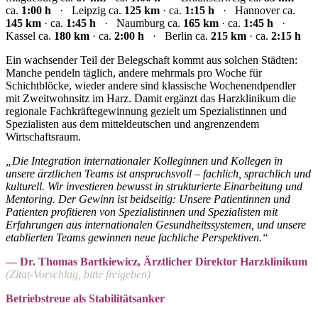
ca.
1:00 h
· Leipzig ca.
125 km
· ca.
1:15 h
· Hannover ca.
145 km
· ca.
1:45 h
· Naumburg ca.
165 km
· ca.
1:45 h
·
Kassel ca.
180 km
· ca.
2:00 h
· Berlin ca.
215 km
· ca.
2:15 h
Ein wachsender Teil der Belegschaft kommt aus solchen Städten:
Manche pendeln täglich, andere mehrmals pro Woche für
Schichtblöcke, wieder andere sind klassische Wochenendpendler
mit Zweitwohnsitz im Harz. Damit ergänzt das Harzklinikum die
regionale Fachkräftegewinnung gezielt um Spezialistinnen und
Spezialisten aus dem mitteldeutschen und angrenzendem
Wirtschaftsraum.
„Die Integration internationaler Kolleginnen und Kollegen in
unsere ärztlichen Teams ist anspruchsvoll – fachlich, sprachlich und
kulturell. Wir investieren bewusst in strukturierte Einarbeitung und
Mentoring. Der Gewinn ist beidseitig: Unsere Patientinnen und
Patienten profitieren von Spezialistinnen und Spezialisten mit
Erfahrungen aus internationalen Gesundheitssystemen, und unsere
etablierten Teams gewinnen neue fachliche Perspektiven.“
— Dr. Thomas Bartkiewicz, Ärztlicher Direktor Harzklinikum
(Zitat-Vorschlag, bitte freigeben)
Betriebstreue als Stabilitätsanker