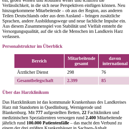
ein, geben Wissen und Routinen weiter und schaffen die
Verlässlichkeit, in die sich neue Perspektiven einfügen können. Neu
hinzugekommene Mitarbeitende – ob aus der Region, aus anderen
Teilen Deutschlands oder aus dem Ausland – bringen zusätzliche
Sprachen, andere Ausbildungswege und neue fachliche Impulse ein.
Aus diesem Zusammenspiel von Stabilität und Vielfalt entsteht die
Versorgungsqualität, auf die sich die Menschen im Landkreis Harz
verlassen.
Personalstruktur im Überblick
Mitarbeitende
davon
Bereich
gesamt
international
Ärztlicher Dienst
298
76
Gesamtbelegschaft
2.399
85
Über das Harzklinikum
Das Harzklinikum ist das kommunale Krankenhaus des Landkreises
Harz mit Standorten in Quedlinburg, Wernigerode und
Blankenburg. Mit
777
aufgestellten Betten,
22
Fachkliniken und
medizinischen Spezialzentren versorgen rund
2.400
Mitarbeitende
jährlich rund
100.000 Patientenfälle
– das macht den Verbund zu
einem der drei größten Krankenhäuser in Sachsen-Anhalt.