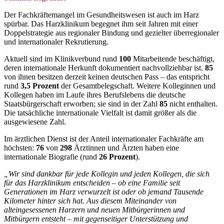
Der Fachkräftemangel im Gesundheitswesen ist auch im Harz
spürbar. Das Harzklinikum begegnet ihm seit Jahren mit einer
Doppelstrategie aus regionaler Bindung und gezielter überregionaler
und internationaler Rekrutierung.
Aktuell sind im Klinikverbund rund
100
Mitarbeitende beschäftigt,
deren internationale Herkunft dokumentiert nachvollziehbar ist.
85
von ihnen besitzen derzeit keinen deutschen Pass – das entspricht
rund
3,5 Prozent
der Gesamtbelegschaft. Weitere Kolleginnen und
Kollegen haben im Laufe ihres Berufslebens die deutsche
Staatsbürgerschaft erworben; sie sind in der Zahl
85
nicht enthalten.
Die tatsächliche internationale Vielfalt ist damit größer als die
ausgewiesene Zahl.
Im ärztlichen Dienst ist der Anteil internationaler Fachkräfte am
höchsten:
76
von
298
Ärztinnen und Ärzten haben eine
internationale Biografie (rund
26 Prozent
).
„Wir sind dankbar für jede Kollegin und jeden Kollegen, die sich
für das Harzklinikum entscheiden – ob eine Familie seit
Generationen im Harz verwurzelt ist oder ob jemand Tausende
Kilometer hinter sich hat. Aus diesem Miteinander von
alteingesessenen Harzern und neuen Mitbürgerinnen und
Mitbürgern entsteht – mit gegenseitiger Unterstützung und