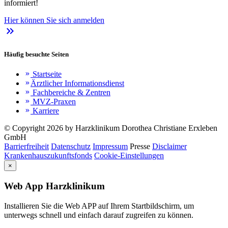
informiert!
Hier können Sie sich anmelden
keyboard_double_arrow_right
Häufig besuchte Seiten
Startseite
keyboard_double_arrow_right
Ärztlicher Informationsdienst
keyboard_double_arrow_right
Fachbereiche & Zentren
keyboard_double_arrow_right
MVZ-Praxen
keyboard_double_arrow_right
Karriere
keyboard_double_arrow_right
© Copyright 2026 by Harzklinikum Dorothea Christiane Erxleben
GmbH
Barrierfreiheit
Datenschutz
Impressum
Presse
Disclaimer
Krankenhauszukunftsfonds
Cookie-Einstellungen
×
Web App Harzklinikum
Installieren Sie die Web APP auf Ihrem Startbildschirm, um
unterwegs schnell und einfach darauf zugreifen zu können.