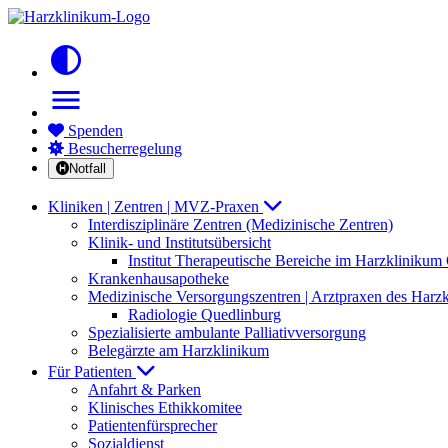
contrast
menu
Spenden
Besucherregelung
Notfall
Kliniken | Zentren | MVZ-Praxen
Interdisziplinäre Zentren (Medizinische Zentren)
Klinik- und Institutsübersicht
Institut Therapeutische Bereiche im Harzkliniku
Krankenhausapotheke
Medizinische Versorgungszentren | Arztpraxen des Harz
Radiologie Quedlinburg
Spezialisierte ambulante Palliativversorgung
Belegärzte am Harzklinikum
Für Patienten
Anfahrt & Parken
Klinisches Ethikkomitee
Patientenfürsprecher
Sozialdienst