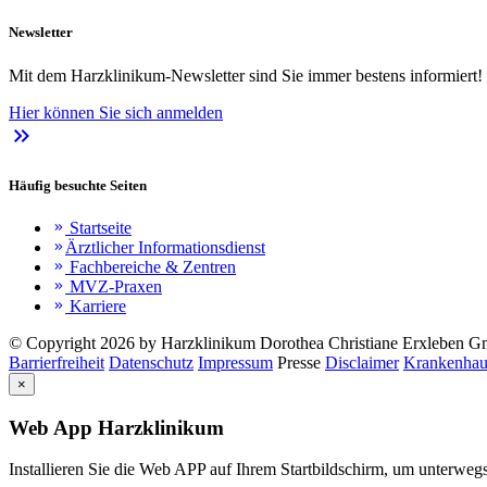
Newsletter
Mit dem Harzklinikum-Newsletter sind Sie immer bestens informiert!
Hier können Sie sich anmelden
keyboard_double_arrow_right
Häufig besuchte Seiten
Startseite
keyboard_double_arrow_right
Ärztlicher Informationsdienst
keyboard_double_arrow_right
Fachbereiche & Zentren
keyboard_double_arrow_right
MVZ-Praxen
keyboard_double_arrow_right
Karriere
keyboard_double_arrow_right
© Copyright 2026 by Harzklinikum Dorothea Christiane Erxleben 
Barrierfreiheit
Datenschutz
Impressum
Presse
Disclaimer
Krankenhau
×
Web App Harzklinikum
Installieren Sie die Web APP auf Ihrem Startbildschirm, um unterwegs