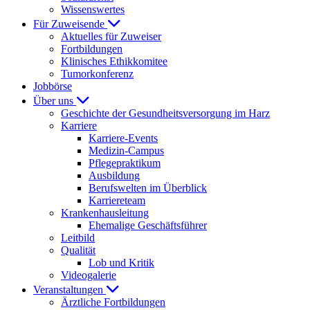
Wissenswertes
Für Zuweisende
Aktuelles für Zuweiser
Fortbildungen
Klinisches Ethikkomitee
Tumorkonferenz
Jobbörse
Über uns
Geschichte der Gesundheitsversorgung im Harz
Karriere
Karriere-Events
Medizin-Campus
Pflegepraktikum
Ausbildung
Berufswelten im Überblick
Karriereteam
Krankenhausleitung
Ehemalige Geschäftsführer
Leitbild
Qualität
Lob und Kritik
Videogalerie
Veranstaltungen
Ärztliche Fortbildungen