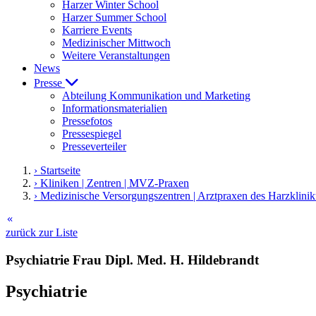
Harzer Winter School
Harzer Summer School
Karriere Events
Medizinischer Mittwoch
Weitere Veranstaltungen
News
Presse
Abteilung Kommunikation und Marketing
Informationsmaterialien
Pressefotos
Pressespiegel
Presseverteiler
› Startseite
› Kliniken | Zentren | MVZ-Praxen
› Medizinische Versorgungszentren | Arztpraxen des Harzklini
keyboard_double_arrow_left
zurück zur Liste
Psychiatrie Frau Dipl. Med. H. Hildebrandt
Psychiatrie