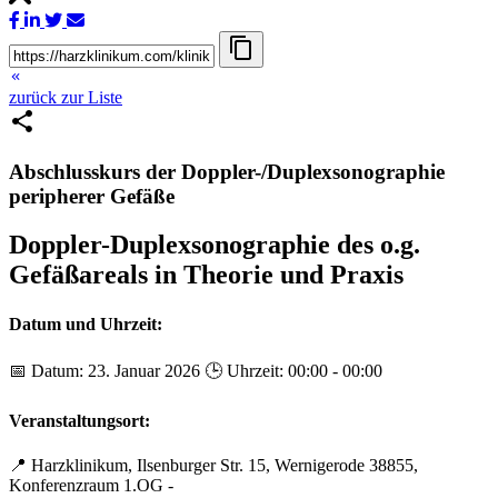
content_copy
keyboard_double_arrow_left
zurück zur Liste
share
Abschlusskurs der Doppler-/Duplexsonographie
peripherer Gefäße
Doppler-Duplexsonographie des o.g.
Gefäßareals in Theorie und Praxis
Datum und Uhrzeit:
📅 Datum: 23. Januar 2026 🕒 Uhrzeit: 00:00 - 00:00
Veranstaltungsort:
📍
Harzklinikum, Ilsenburger Str. 15, Wernigerode 38855,
Konferenzraum 1.OG
-