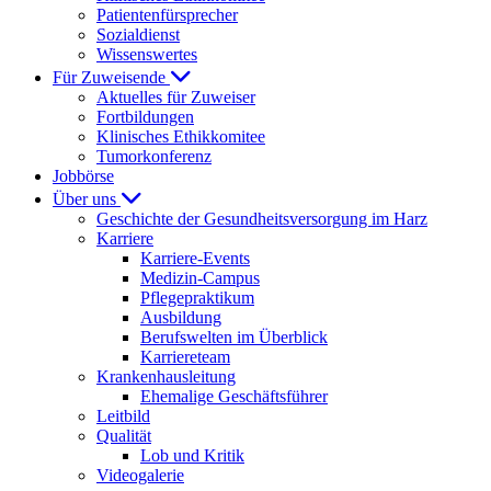
Patientenfürsprecher
Sozialdienst
Wissenswertes
Für Zuweisende
Aktuelles für Zuweiser
Fortbildungen
Klinisches Ethikkomitee
Tumorkonferenz
Jobbörse
Über uns
Geschichte der Gesundheitsversorgung im Harz
Karriere
Karriere-Events
Medizin-Campus
Pflegepraktikum
Ausbildung
Berufswelten im Überblick
Karriereteam
Krankenhausleitung
Ehemalige Geschäftsführer
Leitbild
Qualität
Lob und Kritik
Videogalerie