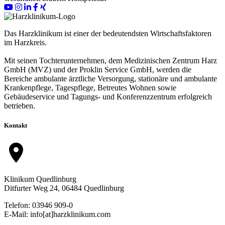
Das Harzklinikum ist einer der bedeutendsten Wirtschaftsfaktoren
im Harzkreis.
Mit seinen Tochterunternehmen, dem Medizinischen Zentrum Harz
GmbH (MVZ) und der Proklin Service GmbH, werden die
Bereiche ambulante ärztliche Versorgung, stationäre und ambulante
Krankenpflege, Tagespflege, Betreutes Wohnen sowie
Gebäudeservice und Tagungs- und Konferenzzentrum erfolgreich
betrieben.
Kontakt
location_on
Klinikum Quedlinburg
Ditfurter Weg 24, 06484 Quedlinburg
Telefon: 03946 909-0
E-Mail: info[at]harzklinikum.com