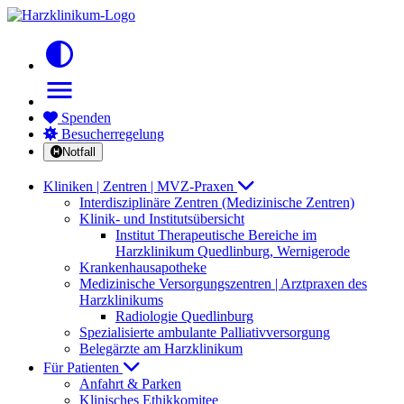
contrast
menu
Spenden
Besucherregelung
Notfall
Kliniken | Zentren | MVZ-Praxen
Interdisziplinäre Zentren (Medizinische Zentren)
Klinik- und Institutsübersicht
Institut Therapeutische Bereiche im
Harzklinikum Quedlinburg, Wernigerode
Krankenhausapotheke
Medizinische Versorgungszentren | Arztpraxen des
Harzklinikums
Radiologie Quedlinburg
Spezialisierte ambulante Palliativversorgung
Belegärzte am Harzklinikum
Für Patienten
Anfahrt & Parken
Klinisches Ethikkomitee