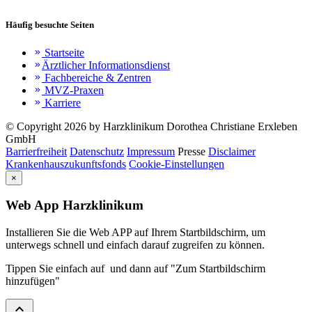
Häufig besuchte Seiten
Startseite
keyboard_double_arrow_right
Ärztlicher Informationsdienst
keyboard_double_arrow_right
Fachbereiche & Zentren
keyboard_double_arrow_right
MVZ-Praxen
keyboard_double_arrow_right
Karriere
keyboard_double_arrow_right
© Copyright 2026 by Harzklinikum Dorothea Christiane Erxleben
GmbH
Barrierfreiheit
Datenschutz
Impressum
Presse
Disclaimer
Krankenhauszukunftsfonds
Cookie-Einstellungen
×
Web App Harzklinikum
Installieren Sie die Web APP auf Ihrem Startbildschirm, um
unterwegs schnell und einfach darauf zugreifen zu können.
Tippen Sie einfach auf
und dann auf "Zum Startbildschirm
hinzufügen"
expand_less