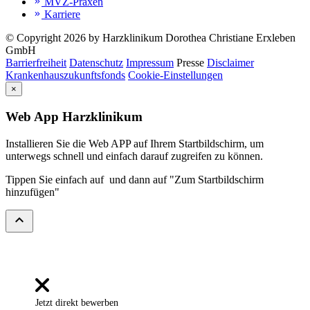
MVZ-Praxen
keyboard_double_arrow_right
Karriere
keyboard_double_arrow_right
© Copyright 2026 by Harzklinikum Dorothea Christiane Erxleben
GmbH
Barrierfreiheit
Datenschutz
Impressum
Presse
Disclaimer
Krankenhauszukunftsfonds
Cookie-Einstellungen
×
Web App Harzklinikum
Installieren Sie die Web APP auf Ihrem Startbildschirm, um
unterwegs schnell und einfach darauf zugreifen zu können.
Tippen Sie einfach auf
und dann auf "Zum Startbildschirm
hinzufügen"
expand_less
Jetzt direkt bewerben