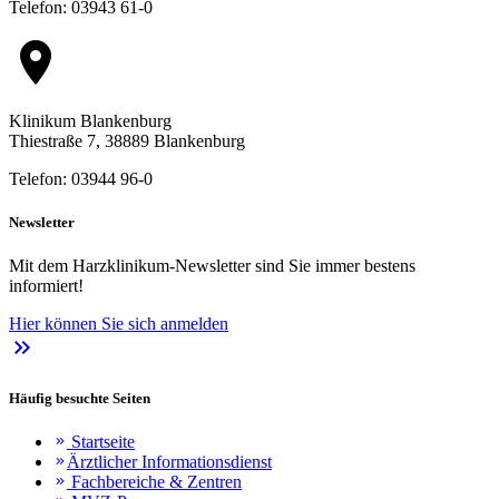
Telefon: 03943 61-0
location_on
Klinikum Blankenburg
Thiestraße 7, 38889 Blankenburg
Telefon: 03944 96-0
Newsletter
Mit dem Harzklinikum-Newsletter sind Sie immer bestens
informiert!
Hier können Sie sich anmelden
keyboard_double_arrow_right
Häufig besuchte Seiten
Startseite
keyboard_double_arrow_right
Ärztlicher Informationsdienst
keyboard_double_arrow_right
Fachbereiche & Zentren
keyboard_double_arrow_right