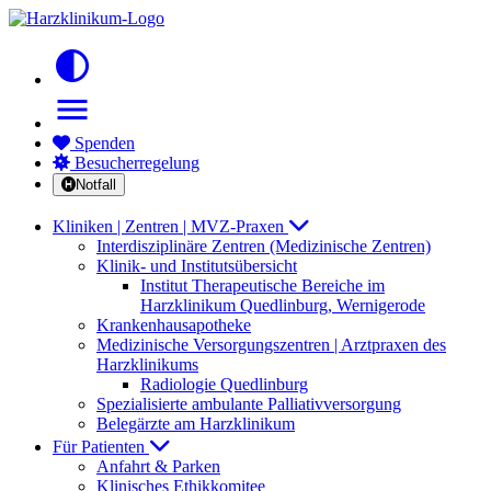
contrast
menu
Spenden
Besucherregelung
Notfall
Kliniken | Zentren | MVZ-Praxen
Interdisziplinäre Zentren (Medizinische Zentren)
Klinik- und Institutsübersicht
Institut Therapeutische Bereiche im
Harzklinikum Quedlinburg, Wernigerode
Krankenhausapotheke
Medizinische Versorgungszentren | Arztpraxen des
Harzklinikums
Radiologie Quedlinburg
Spezialisierte ambulante Palliativversorgung
Belegärzte am Harzklinikum
Für Patienten
Anfahrt & Parken
Klinisches Ethikkomitee