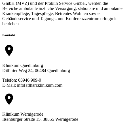
GmbH (MVZ) und der Proklin Service GmbH, werden die
Bereiche ambulante ärztliche Versorgung, stationäre und ambulante
Krankenpflege, Tagespflege, Betreutes Wohnen sowie
Gebäudeservice und Tagungs- und Konferenzzentrum erfolgreich
betrieben.
Kontakt
location_on
Klinikum Quedlinburg
Ditfurter Weg 24, 06484 Quedlinburg
Telefon: 03946 909-0
E-Mail: info[at]harzklinikum.com
location_on
Klinikum Wernigerode
Ilsenburger Straße 15, 38855 Wernigerode