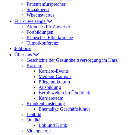
Patientenfürsprecher
Sozialdienst
Wissenswertes
Für Zuweisende
Aktuelles für Zuweiser
Fortbildungen
Klinisches Ethikkomitee
Tumorkonferenz
Jobbörse
Über uns
Geschichte der Gesundheitsversorgung im Harz
Karriere
Karriere-Events
Medizin-Campus
Pflegepraktikum
Ausbildung
Berufswelten im Überblick
Karriereteam
Krankenhausleitung
Ehemalige Geschäftsführer
Leitbild
Qualität
Lob und Kritik
Videogalerie