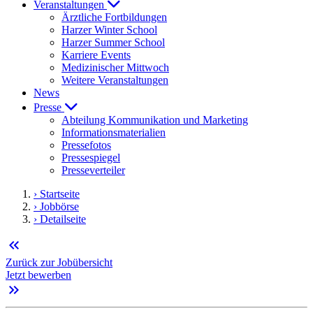
Veranstaltungen
Ärztliche Fortbildungen
Harzer Winter School
Harzer Summer School
Karriere Events
Medizinischer Mittwoch
Weitere Veranstaltungen
News
Presse
Abteilung Kommunikation und Marketing
Informationsmaterialien
Pressefotos
Pressespiegel
Presseverteiler
› Startseite
› Jobbörse
› Detailseite
keyboard_double_arrow_left
Zurück zur Jobübersicht
Jetzt bewerben
keyboard_double_arrow_right