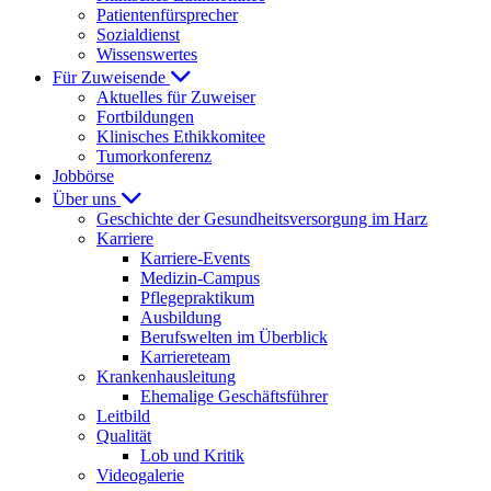
Patientenfürsprecher
Sozialdienst
Wissenswertes
Für Zuweisende
Aktuelles für Zuweiser
Fortbildungen
Klinisches Ethikkomitee
Tumorkonferenz
Jobbörse
Über uns
Geschichte der Gesundheitsversorgung im Harz
Karriere
Karriere-Events
Medizin-Campus
Pflegepraktikum
Ausbildung
Berufswelten im Überblick
Karriereteam
Krankenhausleitung
Ehemalige Geschäftsführer
Leitbild
Qualität
Lob und Kritik
Videogalerie