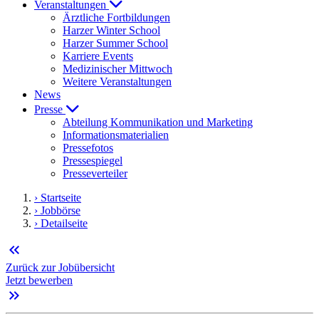
Veranstaltungen
Ärztliche Fortbildungen
Harzer Winter School
Harzer Summer School
Karriere Events
Medizinischer Mittwoch
Weitere Veranstaltungen
News
Presse
Abteilung Kommunikation und Marketing
Informationsmaterialien
Pressefotos
Pressespiegel
Presseverteiler
› Startseite
› Jobbörse
› Detailseite
keyboard_double_arrow_left
Zurück zur Jobübersicht
Jetzt bewerben
keyboard_double_arrow_right