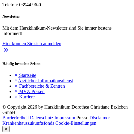
Telefon: 03944 96-0
Newsletter
Mit dem Harzklinikum-Newsletter sind Sie immer bestens
informiert!
Hier können Sie sich anmelden
keyboard_double_arrow_right
Häufig besuchte Seiten
Startseite
keyboard_double_arrow_right
Ärztlicher Informationsdienst
keyboard_double_arrow_right
Fachbereiche & Zentren
keyboard_double_arrow_right
MVZ-Praxen
keyboard_double_arrow_right
Karriere
keyboard_double_arrow_right
© Copyright 2026 by Harzklinikum Dorothea Christiane Erxleben
GmbH
Barrierfreiheit
Datenschutz
Impressum
Presse
Disclaimer
Krankenhauszukunftsfonds
Cookie-Einstellungen
×