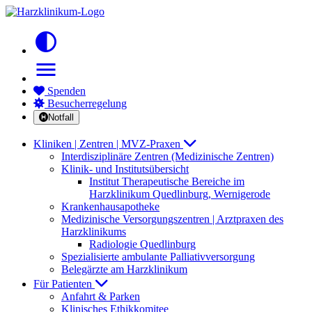
contrast
menu
Spenden
Besucherregelung
Notfall
Kliniken | Zentren | MVZ-Praxen
Interdisziplinäre Zentren (Medizinische Zentren)
Klinik- und Institutsübersicht
Institut Therapeutische Bereiche im
Harzklinikum Quedlinburg, Wernigerode
Krankenhausapotheke
Medizinische Versorgungszentren | Arztpraxen des
Harzklinikums
Radiologie Quedlinburg
Spezialisierte ambulante Palliativversorgung
Belegärzte am Harzklinikum
Für Patienten
Anfahrt & Parken
Klinisches Ethikkomitee