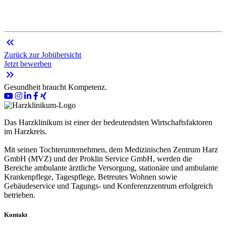
keyboard_double_arrow_left
Zurück zur Jobübersicht
Jetzt bewerben
keyboard_double_arrow_right
Gesundheit braucht Kompetenz.
Das Harzklinikum ist einer der bedeutendsten Wirtschaftsfaktoren
im Harzkreis.
Mit seinen Tochterunternehmen, dem Medizinischen Zentrum Harz
GmbH (MVZ) und der Proklin Service GmbH, werden die
Bereiche ambulante ärztliche Versorgung, stationäre und ambulante
Krankenpflege, Tagespflege, Betreutes Wohnen sowie
Gebäudeservice und Tagungs- und Konferenzzentrum erfolgreich
betrieben.
Kontakt