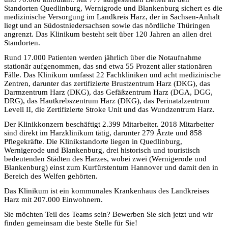
Standorten Quedlinburg, Wernigrode und Blankenburg sichert es die
medizinische Versorgung im Landkreis Harz, der in Sachsen-Anhalt
liegt und an Südostniedersachsen sowie das nördliche Thüringen
angrenzt. Das Klinikum besteht seit über 120 Jahren an allen drei
Standorten.
Rund 17.000 Patienten werden jährlich über die Notaufnahme
stationär aufgenommen, das snd etwa 55 Prozent aller stationären
Fälle. Das Klinikum umfasst 22 Fachkliniken und acht medizinische
Zentren, darunter das zertifizierte Brustzentrum Harz (DKG), das
Darmzentrum Harz (DKG), das Gefäßzentrum Harz (DGA, DGG,
DRG), das Hautkrebszentrum Harz (DKG), das Perinatalzentrum
Levell II, die Zertifizierte Stroke Unit und das Wundzentrum Harz.
Der Klinikkonzern beschäftigt 2.399 Mitarbeiter. 2018 Mitarbeiter
sind direkt im Harzklinikum tätig, darunter 279 Ärzte und 858
Pflegekräfte. Die Klinikstandorte liegen in Quedlinburg,
Wernigerode und Blankenburg, drei historisch und touristisch
bedeutenden Städten des Harzes, wobei zwei (Wernigerode und
Blankenburg) einst zum Kurfürstentum Hannover und damit den in
Bereich des Welfen gehörten.
Das Klinikum ist ein kommunales Krankenhaus des Landkreises
Harz mit 207.000 Einwohnern.
Sie möchten Teil des Teams sein? Bewerben Sie sich jetzt und wir
finden gemeinsam die beste Stelle für Sie!