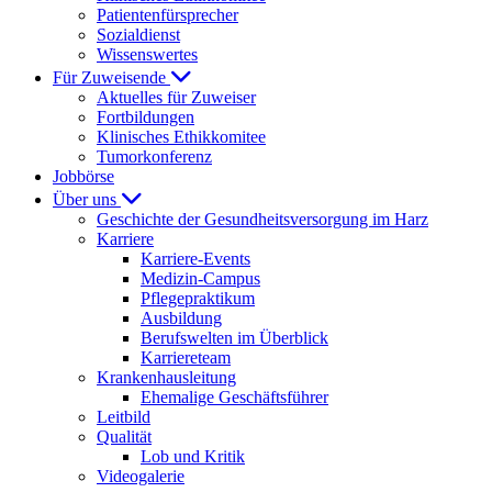
Patientenfürsprecher
Sozialdienst
Wissenswertes
Für Zuweisende
Aktuelles für Zuweiser
Fortbildungen
Klinisches Ethikkomitee
Tumorkonferenz
Jobbörse
Über uns
Geschichte der Gesundheitsversorgung im Harz
Karriere
Karriere-Events
Medizin-Campus
Pflegepraktikum
Ausbildung
Berufswelten im Überblick
Karriereteam
Krankenhausleitung
Ehemalige Geschäftsführer
Leitbild
Qualität
Lob und Kritik
Videogalerie