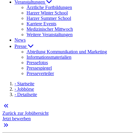
Veranstaltungen
Ärztliche Fortbildungen
Harzer Winter School
Harzer Summer School
Karriere Events
Medizinischer Mittwoch
Weitere Veranstaltungen
News
Presse
Abteilung Kommunikation und Marketing
Informationsmaterialien
Pressefotos
Pressespiegel
Presseverteiler
› Startseite
› Jobbörse
› Detailseite
keyboard_double_arrow_left
Zurück zur Jobübersicht
Jetzt bewerben
keyboard_double_arrow_right