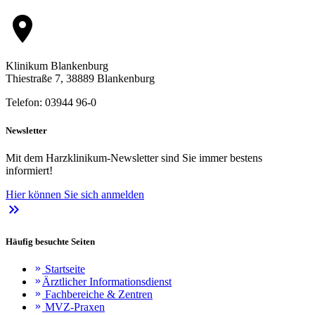
location_on
Klinikum Blankenburg
Thiestraße 7, 38889 Blankenburg
Telefon: 03944 96-0
Newsletter
Mit dem Harzklinikum-Newsletter sind Sie immer bestens
informiert!
Hier können Sie sich anmelden
keyboard_double_arrow_right
Häufig besuchte Seiten
Startseite
keyboard_double_arrow_right
Ärztlicher Informationsdienst
keyboard_double_arrow_right
Fachbereiche & Zentren
keyboard_double_arrow_right
MVZ-Praxen
keyboard_double_arrow_right