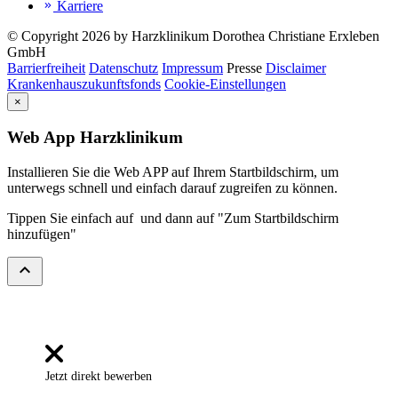
Karriere
keyboard_double_arrow_right
© Copyright 2026 by Harzklinikum Dorothea Christiane Erxleben
GmbH
Barrierfreiheit
Datenschutz
Impressum
Presse
Disclaimer
Krankenhauszukunftsfonds
Cookie-Einstellungen
×
Web App Harzklinikum
Installieren Sie die Web APP auf Ihrem Startbildschirm, um
unterwegs schnell und einfach darauf zugreifen zu können.
Tippen Sie einfach auf
und dann auf "Zum Startbildschirm
hinzufügen"
expand_less
Jetzt direkt bewerben