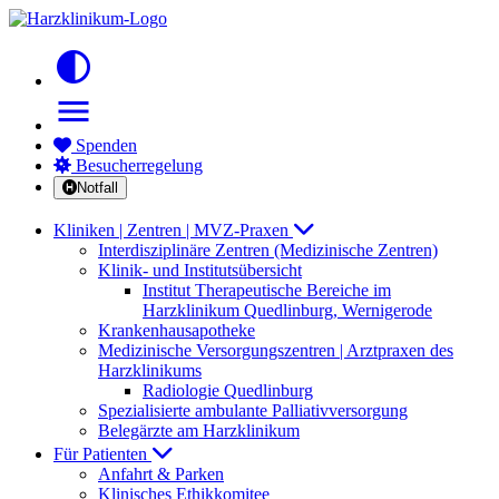
contrast
menu
Spenden
Besucherregelung
Notfall
Kliniken | Zentren | MVZ-Praxen
Interdisziplinäre Zentren (Medizinische Zentren)
Klinik- und Institutsübersicht
Institut Therapeutische Bereiche im
Harzklinikum Quedlinburg, Wernigerode
Krankenhausapotheke
Medizinische Versorgungszentren | Arztpraxen des
Harzklinikums
Radiologie Quedlinburg
Spezialisierte ambulante Palliativversorgung
Belegärzte am Harzklinikum
Für Patienten
Anfahrt & Parken
Klinisches Ethikkomitee