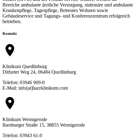
Bereiche ambulante ärztliche Versorgung, stationäre und ambulante
Krankenpflege, Tagespflege, Betreutes Wohnen sowie
Gebäudeservice und Tagungs- und Konferenzzentrum erfolgreich
betrieben.
Kontakt
location_on
Klinikum Quedlinburg
Ditfurter Weg 24, 06484 Quedlinburg
Telefon: 03946 909-0
E-Mail: info[at]harzklinikum.com
location_on
Klinikum Wernigerode
Ilsenburger Straße 15, 38855 Wernigerode
Telefon: 03943 61-0