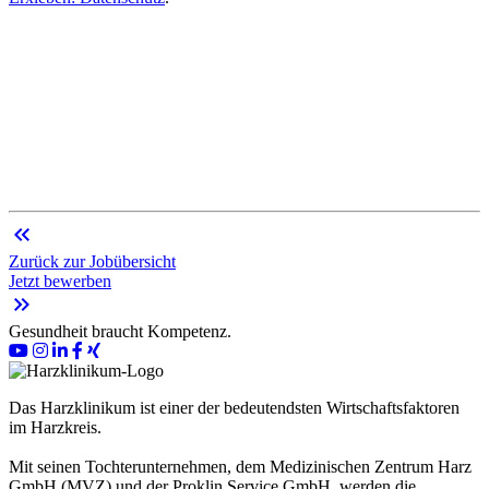
keyboard_double_arrow_left
Zurück zur Jobübersicht
Jetzt bewerben
keyboard_double_arrow_right
Gesundheit braucht Kompetenz.
Das Harzklinikum ist einer der bedeutendsten Wirtschaftsfaktoren
im Harzkreis.
Mit seinen Tochterunternehmen, dem Medizinischen Zentrum Harz
GmbH (MVZ) und der Proklin Service GmbH, werden die