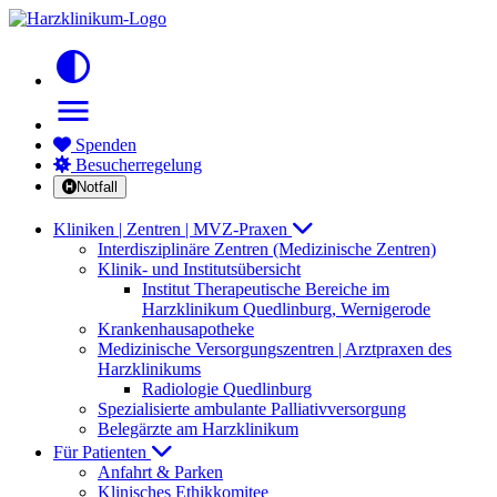
contrast
menu
Spenden
Besucherregelung
Notfall
Kliniken | Zentren | MVZ-Praxen
Interdisziplinäre Zentren (Medizinische Zentren)
Klinik- und Institutsübersicht
Institut Therapeutische Bereiche im
Harzklinikum Quedlinburg, Wernigerode
Krankenhausapotheke
Medizinische Versorgungszentren | Arztpraxen des
Harzklinikums
Radiologie Quedlinburg
Spezialisierte ambulante Palliativversorgung
Belegärzte am Harzklinikum
Für Patienten
Anfahrt & Parken
Klinisches Ethikkomitee