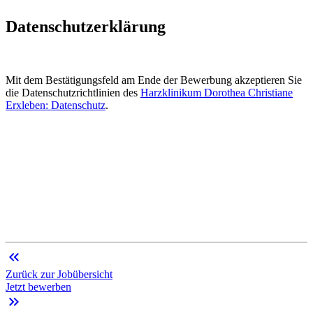
Datenschutzerklärung
Mit dem Bestätigungsfeld am Ende der Bewerbung akzeptieren Sie
die Datenschutzrichtlinien des
Harzklinikum Dorothea Christiane
Erxleben: Datenschutz
.
keyboard_double_arrow_left
Zurück zur Jobübersicht
Jetzt bewerben
keyboard_double_arrow_right