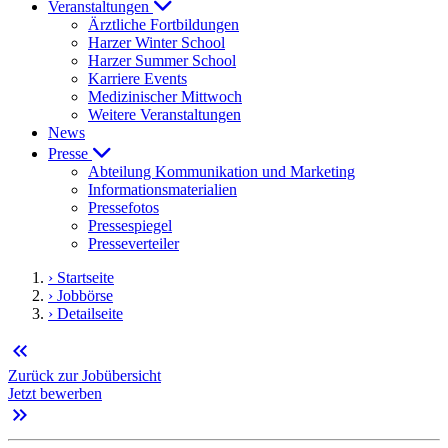
Veranstaltungen
Ärztliche Fortbildungen
Harzer Winter School
Harzer Summer School
Karriere Events
Medizinischer Mittwoch
Weitere Veranstaltungen
News
Presse
Abteilung Kommunikation und Marketing
Informationsmaterialien
Pressefotos
Pressespiegel
Presseverteiler
› Startseite
› Jobbörse
› Detailseite
keyboard_double_arrow_left
Zurück zur Jobübersicht
Jetzt bewerben
keyboard_double_arrow_right