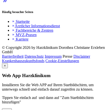
keyboard_double_arrow_right
Häufig besuchte Seiten
Startseite
keyboard_double_arrow_right
Ärztlicher Informationsdienst
keyboard_double_arrow_right
Fachbereiche & Zentren
keyboard_double_arrow_right
MVZ-Praxen
keyboard_double_arrow_right
Karriere
keyboard_double_arrow_right
© Copyright 2026 by Harzklinikum Dorothea Christiane Erxleben
GmbH
Barrierfreiheit
Datenschutz
Impressum
Presse
Disclaimer
Krankenhauszukunftsfonds
Cookie-Einstellungen
×
Web App Harzklinikum
Installieren Sie die Web APP auf Ihrem Startbildschirm, um
unterwegs schnell und einfach darauf zugreifen zu können.
Tippen Sie einfach auf
und dann auf "Zum Startbildschirm
hinzufügen"