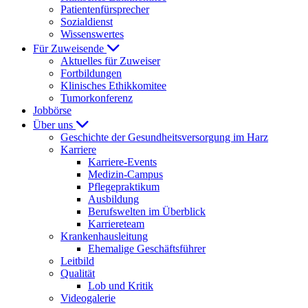
Patientenfürsprecher
Sozialdienst
Wissenswertes
Für Zuweisende
Aktuelles für Zuweiser
Fortbildungen
Klinisches Ethikkomitee
Tumorkonferenz
Jobbörse
Über uns
Geschichte der Gesundheitsversorgung im Harz
Karriere
Karriere-Events
Medizin-Campus
Pflegepraktikum
Ausbildung
Berufswelten im Überblick
Karriereteam
Krankenhausleitung
Ehemalige Geschäftsführer
Leitbild
Qualität
Lob und Kritik
Videogalerie