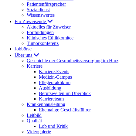
Patientenfürsprecher
Sozialdienst
Wissenswertes
Für Zuweisende
Aktuelles für Zuweiser
Fortbildungen
Klinisches Ethikkomitee
Tumorkonferenz
Jobbörse
Über uns
Geschichte der Gesundheitsversorgung im Harz
Karriere
Karriere-Events
Medizin-Campus
Pflegepraktikum
Ausbildung
Berufswelten im Überblick
Karriereteam
Krankenhausleitung
Ehemalige Geschäftsführer
Leitbild
Qualität
Lob und Kritik
Videogalerie