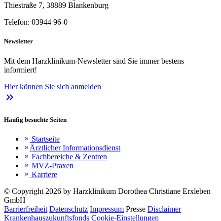
Thiestraße 7, 38889 Blankenburg
Telefon: 03944 96-0
Newsletter
Mit dem Harzklinikum-Newsletter sind Sie immer bestens
informiert!
Hier können Sie sich anmelden
keyboard_double_arrow_right
Häufig besuchte Seiten
Startseite
keyboard_double_arrow_right
Ärztlicher Informationsdienst
keyboard_double_arrow_right
Fachbereiche & Zentren
keyboard_double_arrow_right
MVZ-Praxen
keyboard_double_arrow_right
Karriere
keyboard_double_arrow_right
© Copyright 2026 by Harzklinikum Dorothea Christiane Erxleben
GmbH
Barrierfreiheit
Datenschutz
Impressum
Presse
Disclaimer
Krankenhauszukunftsfonds
Cookie-Einstellungen