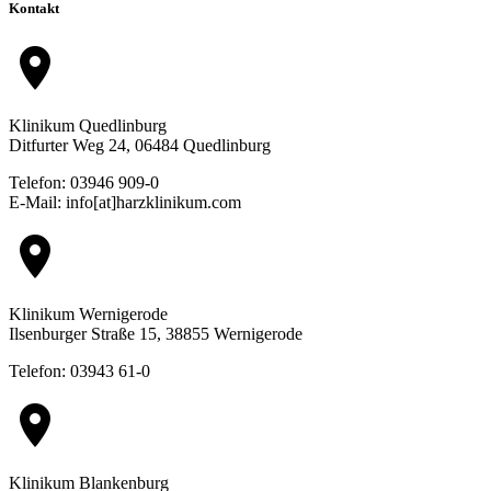
Kontakt
location_on
Klinikum Quedlinburg
Ditfurter Weg 24, 06484 Quedlinburg
Telefon: 03946 909-0
E-Mail: info[at]harzklinikum.com
location_on
Klinikum Wernigerode
Ilsenburger Straße 15, 38855 Wernigerode
Telefon: 03943 61-0
location_on
Klinikum Blankenburg