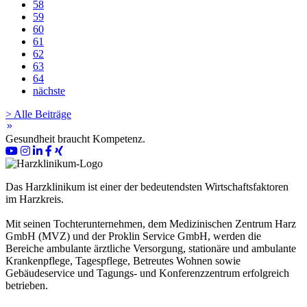
58
59
60
61
62
63
64
nächste
> Alle Beiträge
keyboard_double_arrow_right
Gesundheit braucht Kompetenz.
Das Harzklinikum ist einer der bedeutendsten Wirtschaftsfaktoren
im Harzkreis.
Mit seinen Tochterunternehmen, dem Medizinischen Zentrum Harz
GmbH (MVZ) und der Proklin Service GmbH, werden die
Bereiche ambulante ärztliche Versorgung, stationäre und ambulante
Krankenpflege, Tagespflege, Betreutes Wohnen sowie
Gebäudeservice und Tagungs- und Konferenzzentrum erfolgreich
betrieben.