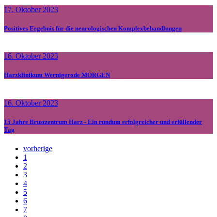
17. Oktober 2023
Positives Ergebnis für die neurologischen Komplexbehandlungen
16. Oktober 2023
Harzklinikum Wernigerode MORGEN
16. Oktober 2023
15 Jahre Brustzentrum Harz - Ein rundum erfolgreicher und erfüllender
Tag
vorherige
1
2
3
4
5
6
7