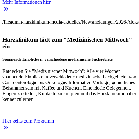
Mehr Informationen hier
keyboard_double_arrow_right
/fileadmin/harzklinikum/media/aktuelles/Newsmeldungen/2026/Aleks
Harzklinikum lädt zum “Medizinischen Mittwoch”
ein
Spannende Einblicke in verschiedene medizinische Fachgebiete
Entdecken Sie "Medizinischer Mittwoch": Alle vier Wochen
spannende Einblicke in verschiedene medizinische Fachgebiete, von
Gastroenterologie bis Onkologie. Informative Vorträge, gemütliches
Beisammensein mit Kaffee und Kuchen. Eine ideale Gelegenheit,
Fragen zu stellen, Kontakte zu knüpfen und das Harzklinikum näher
kennenzulernen.
Hier gehts zum Programm
keyboard_double_arrow_right