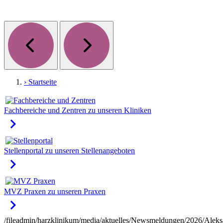
› Startseite
Fachbereiche und Zentren
zu unseren Kliniken
keyboard_arrow_right
Stellenportal
zu unseren Stellenangeboten
keyboard_arrow_right
MVZ Praxen
zu unseren Praxen
keyboard_arrow_right
/fileadmin/harzklinikum/media/aktuelles/Newsmeldungen/2026/Aleks