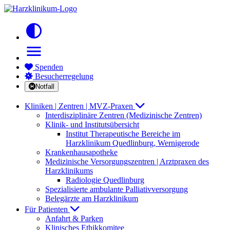
contrast
menu
Spenden
Besucherregelung
Notfall
Kliniken | Zentren | MVZ-Praxen
Interdisziplinäre Zentren (Medizinische Zentren)
Klinik- und Institutsübersicht
Institut Therapeutische Bereiche im
Harzklinikum Quedlinburg, Wernigerode
Krankenhausapotheke
Medizinische Versorgungszentren | Arztpraxen des
Harzklinikums
Radiologie Quedlinburg
Spezialisierte ambulante Palliativversorgung
Belegärzte am Harzklinikum
Für Patienten
Anfahrt & Parken
Klinisches Ethikkomitee