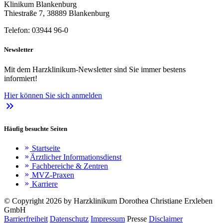
Klinikum Blankenburg
Thiestraße 7, 38889 Blankenburg
Telefon: 03944 96-0
Newsletter
Mit dem Harzklinikum-Newsletter sind Sie immer bestens
informiert!
Hier können Sie sich anmelden
keyboard_double_arrow_right
Häufig besuchte Seiten
Startseite
keyboard_double_arrow_right
Ärztlicher Informationsdienst
keyboard_double_arrow_right
Fachbereiche & Zentren
keyboard_double_arrow_right
MVZ-Praxen
keyboard_double_arrow_right
Karriere
keyboard_double_arrow_right
© Copyright 2026 by Harzklinikum Dorothea Christiane Erxleben
GmbH
Barrierfreiheit
Datenschutz
Impressum
Presse
Disclaimer