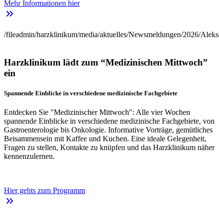
Mehr Informationen hier
keyboard_double_arrow_right
/fileadmin/harzklinikum/media/aktuelles/Newsmeldungen/2026/Aleks
Harzklinikum lädt zum “Medizinischen Mittwoch”
ein
Spannende Einblicke in verschiedene medizinische Fachgebiete
Entdecken Sie "Medizinischer Mittwoch": Alle vier Wochen
spannende Einblicke in verschiedene medizinische Fachgebiete, von
Gastroenterologie bis Onkologie. Informative Vorträge, gemütliches
Beisammensein mit Kaffee und Kuchen. Eine ideale Gelegenheit,
Fragen zu stellen, Kontakte zu knüpfen und das Harzklinikum näher
kennenzulernen.
Hier gehts zum Programm
keyboard_double_arrow_right