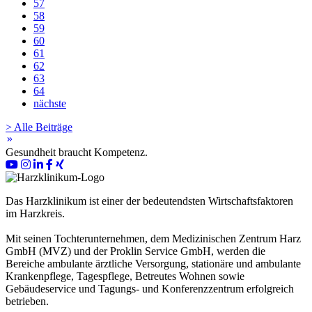
57
58
59
60
61
62
63
64
nächste
> Alle Beiträge
keyboard_double_arrow_right
Gesundheit braucht Kompetenz.
Das Harzklinikum ist einer der bedeutendsten Wirtschaftsfaktoren
im Harzkreis.
Mit seinen Tochterunternehmen, dem Medizinischen Zentrum Harz
GmbH (MVZ) und der Proklin Service GmbH, werden die
Bereiche ambulante ärztliche Versorgung, stationäre und ambulante
Krankenpflege, Tagespflege, Betreutes Wohnen sowie
Gebäudeservice und Tagungs- und Konferenzzentrum erfolgreich
betrieben.