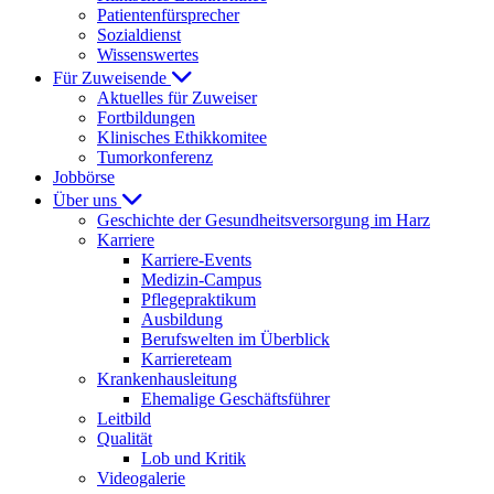
Patientenfürsprecher
Sozialdienst
Wissenswertes
Für Zuweisende
Aktuelles für Zuweiser
Fortbildungen
Klinisches Ethikkomitee
Tumorkonferenz
Jobbörse
Über uns
Geschichte der Gesundheitsversorgung im Harz
Karriere
Karriere-Events
Medizin-Campus
Pflegepraktikum
Ausbildung
Berufswelten im Überblick
Karriereteam
Krankenhausleitung
Ehemalige Geschäftsführer
Leitbild
Qualität
Lob und Kritik
Videogalerie