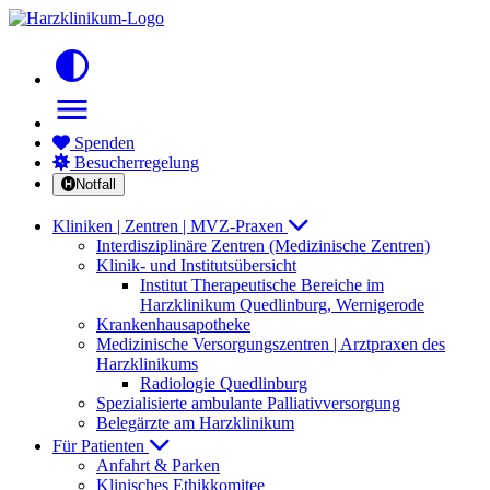
contrast
menu
Spenden
Besucherregelung
Notfall
Kliniken | Zentren | MVZ-Praxen
Interdisziplinäre Zentren (Medizinische Zentren)
Klinik- und Institutsübersicht
Institut Therapeutische Bereiche im
Harzklinikum Quedlinburg, Wernigerode
Krankenhausapotheke
Medizinische Versorgungszentren | Arztpraxen des
Harzklinikums
Radiologie Quedlinburg
Spezialisierte ambulante Palliativversorgung
Belegärzte am Harzklinikum
Für Patienten
Anfahrt & Parken
Klinisches Ethikkomitee