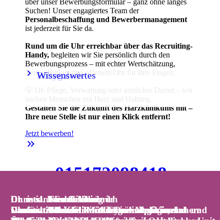
über unser Bewerbungsformular – ganz ohne langes
Suchen! Unser engagiertes Team der
Personalbeschaffung und Bewerbermanagement
ist jederzeit für Sie da.
Rund um die Uhr erreichbar über das Recruiting-
Handy,
begleiten wir Sie persönlich durch den
Bewerbungsprozess – mit echter Wertschätzung,
keyboard_arrow_right
keyboard_arrow_right
Verlässlichkeit und offenem Ohr für Ihre Fragen.
Babygalerie
Wissenswertes
💡 Ob Pflege, Verwaltung oder ärztlicher Dienst – wir
suchen Menschen mit Herz und Haltung.
Gestalten Sie die Zukunft des Harzklinikums mit –
Ihre neue Stelle ist nur einen Klick entfernt!
Jetzt bewerben!
keyboard_double_arrow_right
015172098418
📞 Handy:
-
jederzeit über WhatsApp erreichbar!
Christiane Schreck
Dr. med. Tom Schilling
Dr. med. Clemens Liebrich
Dr. med. Sven Fischer
Dr. med. Iven Orlamünde
Dr. med. Thomas Bartkiewicz
Chefärztin der Klinik für Dermatologie und
Chefarzt der Klinik für Interdisziplinäre Innere
Christian Hirsch
Vanessa Zahn
Chefarzt der Klinik für Gynäkologie und
Dr. med. Tobias J. Müller
Chefarzt der Klinik für Innere Medizin,
Chefarzt der Klinik für Allgemein-, Viszeral- und