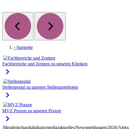
› Startseite
Fachbereiche und Zentren
zu unseren Kliniken
keyboard_arrow_right
Stellenportal
zu unseren Stellenangeboten
keyboard_arrow_right
MVZ Praxen
zu unseren Praxen
keyboard_arrow_right
/fileadmin/harzklinikum/media/aktuelles/Newsmeldungen/2026/Aleks