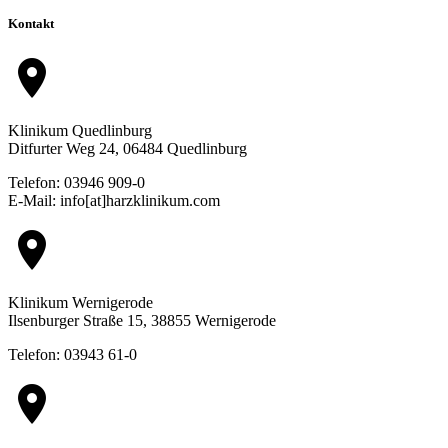
Kontakt
location_on
Klinikum Quedlinburg
Ditfurter Weg 24, 06484 Quedlinburg
Telefon: 03946 909-0
E-Mail: info[at]harzklinikum.com
location_on
Klinikum Wernigerode
Ilsenburger Straße 15, 38855 Wernigerode
Telefon: 03943 61-0
location_on