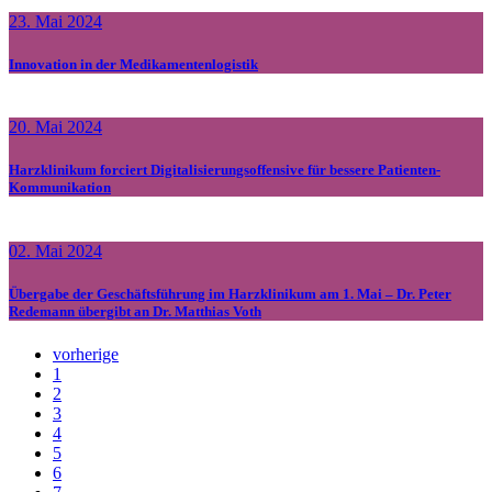
23. Mai 2024
Innovation in der Medikamentenlogistik
20. Mai 2024
Harzklinikum forciert Digitalisierungsoffensive für bessere Patienten-
Kommunikation
02. Mai 2024
Übergabe der Geschäftsführung im Harzklinikum am 1. Mai – Dr. Peter
Redemann übergibt an Dr. Matthias Voth
vorherige
1
2
3
4
5
6