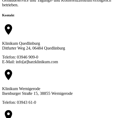
Gebäudeservice und Tagungs- und Konferenzzentrum erfolgreich
betrieben.
Kontakt
location_on
Klinikum Quedlinburg
Ditfurter Weg 24, 06484 Quedlinburg
Telefon: 03946 909-0
E-Mail: info[at]harzklinikum.com
location_on
Klinikum Wernigerode
Ilsenburger Straße 15, 38855 Wernigerode
Telefon: 03943 61-0
location_on