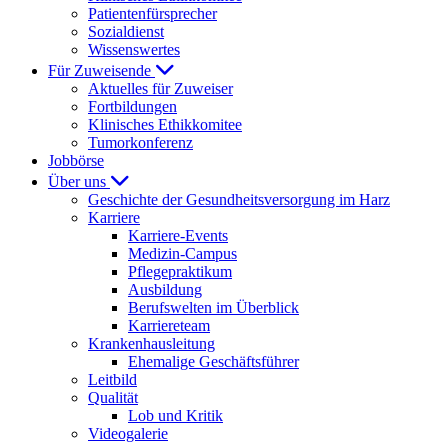
Patientenfürsprecher
Sozialdienst
Wissenswertes
Für Zuweisende
Aktuelles für Zuweiser
Fortbildungen
Klinisches Ethikkomitee
Tumorkonferenz
Jobbörse
Über uns
Geschichte der Gesundheitsversorgung im Harz
Karriere
Karriere-Events
Medizin-Campus
Pflegepraktikum
Ausbildung
Berufswelten im Überblick
Karriereteam
Krankenhausleitung
Ehemalige Geschäftsführer
Leitbild
Qualität
Lob und Kritik
Videogalerie