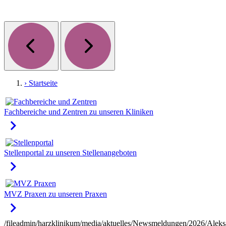
› Startseite
Fachbereiche und Zentren
zu unseren Kliniken
keyboard_arrow_right
Stellenportal
zu unseren Stellenangeboten
keyboard_arrow_right
MVZ Praxen
zu unseren Praxen
keyboard_arrow_right
/fileadmin/harzklinikum/media/aktuelles/Newsmeldungen/2026/Aleks