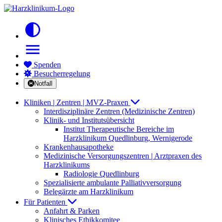
contrast
menu
Spenden
Besucherregelung
Notfall
Kliniken | Zentren | MVZ-Praxen
Interdisziplinäre Zentren (Medizinische Zentren)
Klinik- und Institutsübersicht
Institut Therapeutische Bereiche im
Harzklinikum Quedlinburg, Wernigerode
Krankenhausapotheke
Medizinische Versorgungszentren | Arztpraxen des
Harzklinikums
Radiologie Quedlinburg
Spezialisierte ambulante Palliativversorgung
Belegärzte am Harzklinikum
Für Patienten
Anfahrt & Parken
Klinisches Ethikkomitee