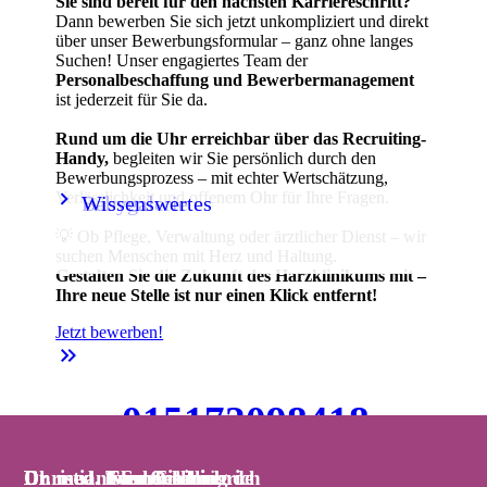
Sie sind bereit für den nächsten Karriereschritt?
Dann bewerben Sie sich jetzt unkompliziert und direkt
über unser Bewerbungsformular – ganz ohne langes
Suchen! Unser engagiertes Team der
Personalbeschaffung und Bewerbermanagement
ist jederzeit für Sie da.
Rund um die Uhr erreichbar über das Recruiting-
Handy,
begleiten wir Sie persönlich durch den
Bewerbungsprozess – mit echter Wertschätzung,
keyboard_arrow_right
keyboard_arrow_right
Verlässlichkeit und offenem Ohr für Ihre Fragen.
Babygalerie
Wissenswertes
💡 Ob Pflege, Verwaltung oder ärztlicher Dienst – wir
suchen Menschen mit Herz und Haltung.
Gestalten Sie die Zukunft des Harzklinikums mit –
Ihre neue Stelle ist nur einen Klick entfernt!
Jetzt bewerben!
keyboard_double_arrow_right
015172098418
📞 Handy:
-
jederzeit über WhatsApp erreichbar!
Christiane Schreck
Dr. med. Tom Schilling
Dr. med. Clemens Liebrich
Dr. med. Sven Fischer
Dr. med. Iven Orlamünde