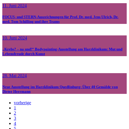
11. Juni 2024
FOCUS- und STERN-Auszeichnungen für Prof. Dr. med. Jens Ulrich, Dr.
med. Tom Schilling und ihre Teams
10. Juni 2024
„Krebs? – na und!“ Bodypainting-Ausstellung am Harzklinikum: Mut und
Lebensfreude durch Kunst
28. Mai 2024
Neue Ausstellung im Harzklinikum Quedlinburg: Über 40 Gemälde von
Dieter Herrmann
vorherige
1
2
3
4
5