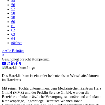
55
56
57
58
59
60
61
62
63
64
nächste
> Alle Beiträge
keyboard_double_arrow_right
Gesundheit braucht Kompetenz.
Das Harzklinikum ist einer der bedeutendsten Wirtschaftsfaktoren
im Harzkreis.
Mit seinen Tochterunternehmen, dem Medizinischen Zentrum Harz
GmbH (MVZ) und der Proklin Service GmbH, werden die
Bereiche ambulante ärztliche Versorgung, stationäre und ambulante
Krankenpflege, Tagespflege, Betreutes Wohnen sowie