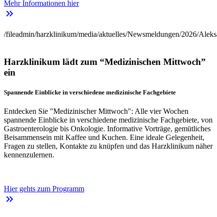
Mehr Informationen hier
keyboard_double_arrow_right
/fileadmin/harzklinikum/media/aktuelles/Newsmeldungen/2026/Aleks
Harzklinikum lädt zum “Medizinischen Mittwoch”
ein
Spannende Einblicke in verschiedene medizinische Fachgebiete
Entdecken Sie "Medizinischer Mittwoch": Alle vier Wochen
spannende Einblicke in verschiedene medizinische Fachgebiete, von
Gastroenterologie bis Onkologie. Informative Vorträge, gemütliches
Beisammensein mit Kaffee und Kuchen. Eine ideale Gelegenheit,
Fragen zu stellen, Kontakte zu knüpfen und das Harzklinikum näher
kennenzulernen.
Hier gehts zum Programm
keyboard_double_arrow_right