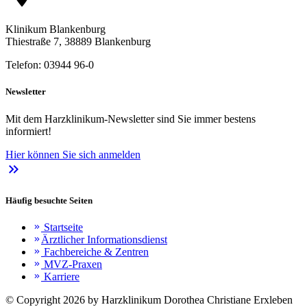
Klinikum Blankenburg
Thiestraße 7, 38889 Blankenburg
Telefon: 03944 96-0
Newsletter
Mit dem Harzklinikum-Newsletter sind Sie immer bestens
informiert!
Hier können Sie sich anmelden
keyboard_double_arrow_right
Häufig besuchte Seiten
Startseite
keyboard_double_arrow_right
Ärztlicher Informationsdienst
keyboard_double_arrow_right
Fachbereiche & Zentren
keyboard_double_arrow_right
MVZ-Praxen
keyboard_double_arrow_right
Karriere
keyboard_double_arrow_right
© Copyright 2026 by Harzklinikum Dorothea Christiane Erxleben