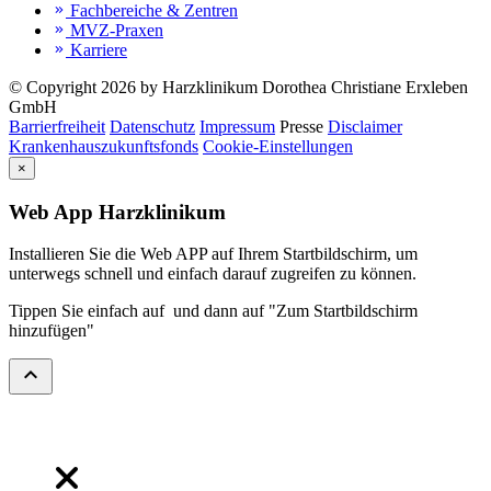
Fachbereiche & Zentren
keyboard_double_arrow_right
MVZ-Praxen
keyboard_double_arrow_right
Karriere
keyboard_double_arrow_right
© Copyright 2026 by Harzklinikum Dorothea Christiane Erxleben
GmbH
Barrierfreiheit
Datenschutz
Impressum
Presse
Disclaimer
Krankenhauszukunftsfonds
Cookie-Einstellungen
×
Web App Harzklinikum
Installieren Sie die Web APP auf Ihrem Startbildschirm, um
unterwegs schnell und einfach darauf zugreifen zu können.
Tippen Sie einfach auf
und dann auf "Zum Startbildschirm
hinzufügen"
expand_less