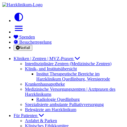
contrast
menu
Spenden
Besucherregelung
Notfall
Kliniken | Zentren | MVZ-Praxen
Interdisziplinäre Zentren (Medizinische Zentren)
Klinik- und Institutsübersicht
Institut Therapeutische Bereiche im
Harzklinikum Quedlinburg, Wernigerode
Krankenhausapotheke
Medizinische Versorgungszentren | Arztpraxen des
Harzklinikums
Radiologie Quedlinburg
Spezialisierte ambulante Palliativversorgung
Belegärzte am Harzklinikum
Für Patienten
Anfahrt & Parken
Klinisches Ethikkomitee