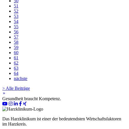
50
51
52
53
54
55
56
57
58
59
60
61
62
63
64
nächste
> Alle Beiträge
keyboard_double_arrow_right
Gesundheit braucht Kompetenz.
Das Harzklinikum ist einer der bedeutendsten Wirtschaftsfaktoren
im Harzkreis.