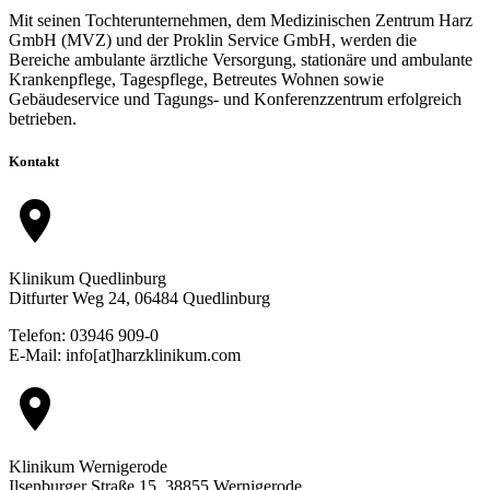
Mit seinen Tochterunternehmen, dem Medizinischen Zentrum Harz
GmbH (MVZ) und der Proklin Service GmbH, werden die
Bereiche ambulante ärztliche Versorgung, stationäre und ambulante
Krankenpflege, Tagespflege, Betreutes Wohnen sowie
Gebäudeservice und Tagungs- und Konferenzzentrum erfolgreich
betrieben.
Kontakt
location_on
Klinikum Quedlinburg
Ditfurter Weg 24, 06484 Quedlinburg
Telefon: 03946 909-0
E-Mail: info[at]harzklinikum.com
location_on
Klinikum Wernigerode
Ilsenburger Straße 15, 38855 Wernigerode