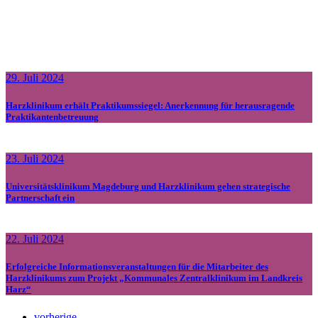
29. Juli 2024
Harzklinikum erhält Praktikumssiegel: Anerkennung für herausragende
Praktikantenbetreuung
23. Juli 2024
Universitätsklinikum Magdeburg und Harzklinikum gehen strategische
Partnerschaft ein
22. Juli 2024
Erfolgreiche Informationsveranstaltungen für die Mitarbeiter des
Harzklinikums zum Projekt „Kommunales Zentralklinikum im Landkreis
Harz“
vorherige