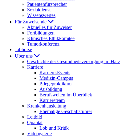
Patientenfürsprecher
Sozialdienst
Wissenswertes
Für Zuweisende
Aktuelles für Zuweiser
Fortbildungen
Klinisches Ethikkomitee
Tumorkonferenz
Jobbörse
Über uns
Geschichte der Gesundheitsversorgung im Harz
Karriere
Karriere-Events
Medizin-Campus
Pflegepraktikum
Ausbildung
Berufswelten im Überblick
Karriereteam
Krankenhausleitung
Ehemalige Geschäftsführer
Leitbild
Qualität
Lob und Kritik
Videogalerie