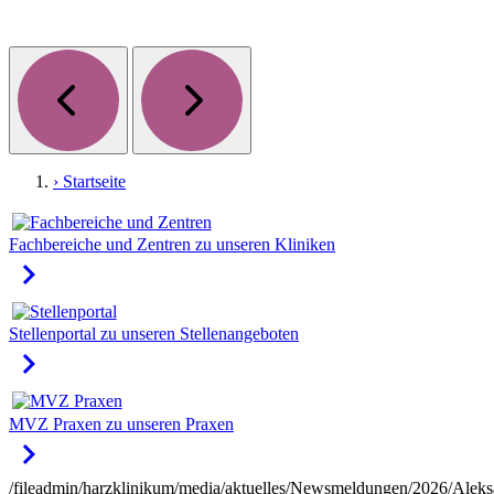
› Startseite
Fachbereiche und Zentren
zu unseren Kliniken
keyboard_arrow_right
Stellenportal
zu unseren Stellenangeboten
keyboard_arrow_right
MVZ Praxen
zu unseren Praxen
keyboard_arrow_right
/fileadmin/harzklinikum/media/aktuelles/Newsmeldungen/2026/Aleks