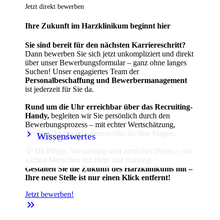
Jetzt direkt bewerben
Ihre Zukunft im Harzklinikum beginnt hier
Sie sind bereit für den nächsten Karriereschritt?
Dann bewerben Sie sich jetzt unkompliziert und direkt
über unser Bewerbungsformular – ganz ohne langes
Suchen! Unser engagiertes Team der
Personalbeschaffung und Bewerbermanagement
ist jederzeit für Sie da.
Rund um die Uhr erreichbar über das Recruiting-
Handy,
begleiten wir Sie persönlich durch den
Bewerbungsprozess – mit echter Wertschätzung,
keyboard_arrow_right
keyboard_arrow_right
Verlässlichkeit und offenem Ohr für Ihre Fragen.
Babygalerie
Wissenswertes
💡 Ob Pflege, Verwaltung oder ärztlicher Dienst – wir
suchen Menschen mit Herz und Haltung.
Gestalten Sie die Zukunft des Harzklinikums mit –
Ihre neue Stelle ist nur einen Klick entfernt!
Jetzt bewerben!
keyboard_double_arrow_right