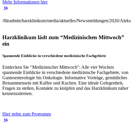
Mehr Informationen hier
keyboard_double_arrow_right
/fileadmin/harzklinikum/media/aktuelles/Newsmeldungen/2026/Aleks
Harzklinikum lädt zum “Medizinischen Mittwoch”
ein
Spannende Einblicke in verschiedene medizinische Fachgebiete
Entdecken Sie "Medizinischer Mittwoch": Alle vier Wochen
spannende Einblicke in verschiedene medizinische Fachgebiete, von
Gastroenterologie bis Onkologie. Informative Vorträge, gemütliches
Beisammensein mit Kaffee und Kuchen. Eine ideale Gelegenheit,
Fragen zu stellen, Kontakte zu knüpfen und das Harzklinikum näher
kennenzulernen.
Hier gehts zum Programm
keyboard_double_arrow_right