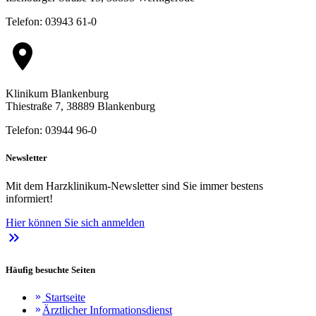
Telefon: 03943 61-0
location_on
Klinikum Blankenburg
Thiestraße 7, 38889 Blankenburg
Telefon: 03944 96-0
Newsletter
Mit dem Harzklinikum-Newsletter sind Sie immer bestens
informiert!
Hier können Sie sich anmelden
keyboard_double_arrow_right
Häufig besuchte Seiten
Startseite
keyboard_double_arrow_right
Ärztlicher Informationsdienst
keyboard_double_arrow_right