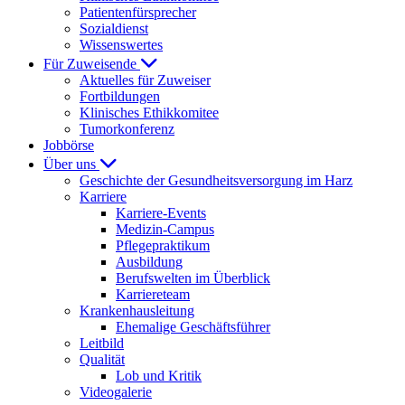
Patientenfürsprecher
Sozialdienst
Wissenswertes
Für Zuweisende
Aktuelles für Zuweiser
Fortbildungen
Klinisches Ethikkomitee
Tumorkonferenz
Jobbörse
Über uns
Geschichte der Gesundheitsversorgung im Harz
Karriere
Karriere-Events
Medizin-Campus
Pflegepraktikum
Ausbildung
Berufswelten im Überblick
Karriereteam
Krankenhausleitung
Ehemalige Geschäftsführer
Leitbild
Qualität
Lob und Kritik
Videogalerie