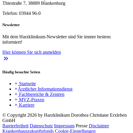
Thiestraße 7, 38889 Blankenburg
Telefon: 03944 96-0
Newsletter
Mit dem Harzklinikum-Newsletter sind Sie immer bestens
informiert!
Hier können Sie sich anmelden
keyboard_double_arrow_right
Häufig besuchte Seiten
Startseite
keyboard_double_arrow_right
Ärztlicher Informationsdienst
keyboard_double_arrow_right
Fachbereiche & Zentren
keyboard_double_arrow_right
MVZ-Praxen
keyboard_double_arrow_right
Karriere
keyboard_double_arrow_right
© Copyright 2026 by Harzklinikum Dorothea Christiane Erxleben
GmbH
Barrierfreiheit
Datenschutz
Impressum
Presse
Disclaimer
Krankenhauszukunftsfonds
Cookie-Einstellungen