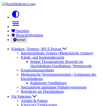
contrast
menu
Spenden
Besucherregelung
Notfall
Kliniken | Zentren | MVZ-Praxen
Interdisziplinäre Zentren (Medizinische Zentren)
Klinik- und Institutsübersicht
Institut Therapeutische Bereiche im
Harzklinikum Quedlinburg, Wernigerode
Krankenhausapotheke
Medizinische Versorgungszentren | Arztpraxen des
Harzklinikums
Radiologie Quedlinburg
Spezialisierte ambulante Palliativversorgung
Belegärzte am Harzklinikum
Für Patienten
Anfahrt & Parken
Klinisches Ethikkomitee