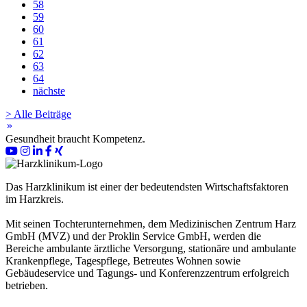
58
59
60
61
62
63
64
nächste
> Alle Beiträge
keyboard_double_arrow_right
Gesundheit braucht Kompetenz.
Das Harzklinikum ist einer der bedeutendsten Wirtschaftsfaktoren
im Harzkreis.
Mit seinen Tochterunternehmen, dem Medizinischen Zentrum Harz
GmbH (MVZ) und der Proklin Service GmbH, werden die
Bereiche ambulante ärztliche Versorgung, stationäre und ambulante
Krankenpflege, Tagespflege, Betreutes Wohnen sowie
Gebäudeservice und Tagungs- und Konferenzzentrum erfolgreich
betrieben.