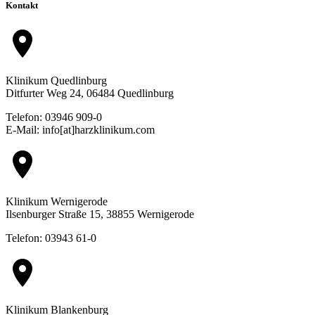
Kontakt
location_on
Klinikum Quedlinburg
Ditfurter Weg 24, 06484 Quedlinburg
Telefon: 03946 909-0
E-Mail: info[at]harzklinikum.com
location_on
Klinikum Wernigerode
Ilsenburger Straße 15, 38855 Wernigerode
Telefon: 03943 61-0
location_on
Klinikum Blankenburg