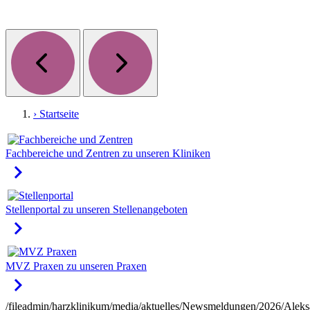
› Startseite
Fachbereiche und Zentren
zu unseren Kliniken
keyboard_arrow_right
Stellenportal
zu unseren Stellenangeboten
keyboard_arrow_right
MVZ Praxen
zu unseren Praxen
keyboard_arrow_right
/fileadmin/harzklinikum/media/aktuelles/Newsmeldungen/2026/Aleks