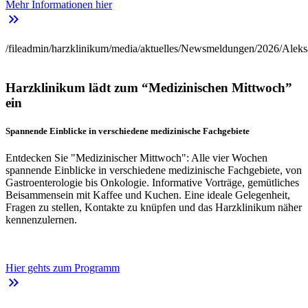
Mehr Informationen hier
keyboard_double_arrow_right
/fileadmin/harzklinikum/media/aktuelles/Newsmeldungen/2026/Aleks
Harzklinikum lädt zum “Medizinischen Mittwoch”
ein
Spannende Einblicke in verschiedene medizinische Fachgebiete
Entdecken Sie "Medizinischer Mittwoch": Alle vier Wochen
spannende Einblicke in verschiedene medizinische Fachgebiete, von
Gastroenterologie bis Onkologie. Informative Vorträge, gemütliches
Beisammensein mit Kaffee und Kuchen. Eine ideale Gelegenheit,
Fragen zu stellen, Kontakte zu knüpfen und das Harzklinikum näher
kennenzulernen.
Hier gehts zum Programm
keyboard_double_arrow_right