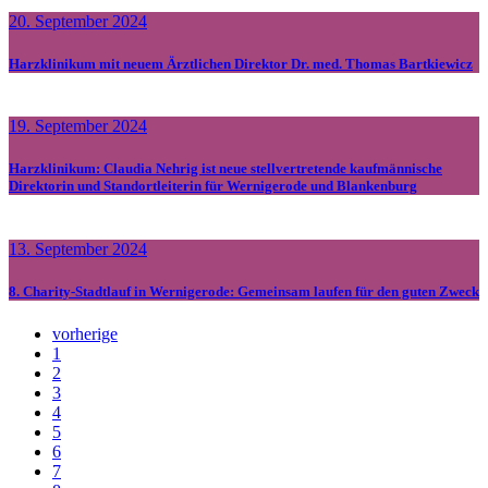
20. September 2024
Harzklinikum mit neuem Ärztlichen Direktor Dr. med. Thomas Bartkiewicz
19. September 2024
Harzklinikum: Claudia Nehrig ist neue stellvertretende kaufmännische
Direktorin und Standortleiterin für Wernigerode und Blankenburg
13. September 2024
8. Charity-Stadtlauf in Wernigerode: Gemeinsam laufen für den guten Zweck
vorherige
1
2
3
4
5
6
7