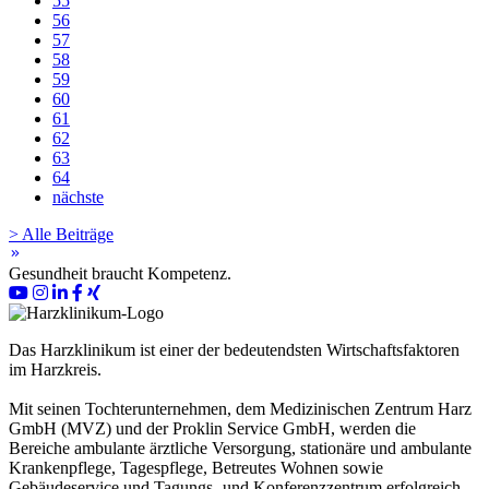
55
56
57
58
59
60
61
62
63
64
nächste
> Alle Beiträge
keyboard_double_arrow_right
Gesundheit braucht Kompetenz.
Das Harzklinikum ist einer der bedeutendsten Wirtschaftsfaktoren
im Harzkreis.
Mit seinen Tochterunternehmen, dem Medizinischen Zentrum Harz
GmbH (MVZ) und der Proklin Service GmbH, werden die
Bereiche ambulante ärztliche Versorgung, stationäre und ambulante
Krankenpflege, Tagespflege, Betreutes Wohnen sowie
Gebäudeservice und Tagungs- und Konferenzzentrum erfolgreich