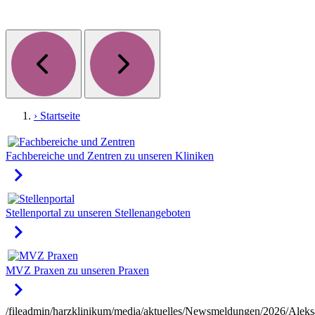
› Startseite
Fachbereiche und Zentren
zu unseren Kliniken
keyboard_arrow_right
Stellenportal
zu unseren Stellenangeboten
keyboard_arrow_right
MVZ Praxen
zu unseren Praxen
keyboard_arrow_right
/fileadmin/harzklinikum/media/aktuelles/Newsmeldungen/2026/Aleks