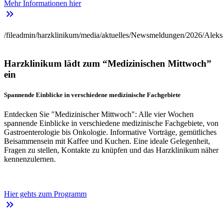
Mehr Informationen hier
keyboard_double_arrow_right
/fileadmin/harzklinikum/media/aktuelles/Newsmeldungen/2026/Aleks
Harzklinikum lädt zum “Medizinischen Mittwoch”
ein
Spannende Einblicke in verschiedene medizinische Fachgebiete
Entdecken Sie "Medizinischer Mittwoch": Alle vier Wochen
spannende Einblicke in verschiedene medizinische Fachgebiete, von
Gastroenterologie bis Onkologie. Informative Vorträge, gemütliches
Beisammensein mit Kaffee und Kuchen. Eine ideale Gelegenheit,
Fragen zu stellen, Kontakte zu knüpfen und das Harzklinikum näher
kennenzulernen.
Hier gehts zum Programm
keyboard_double_arrow_right