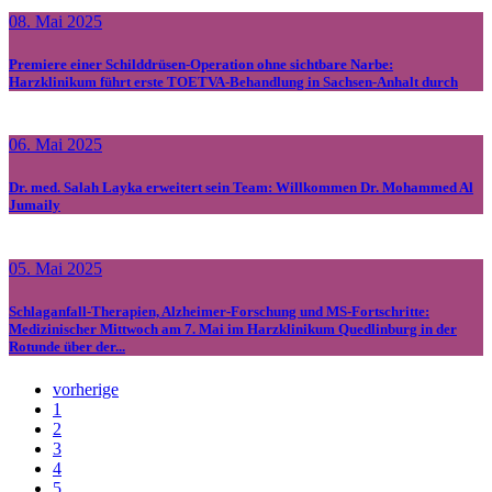
08. Mai 2025
Premiere einer Schilddrüsen-Operation ohne sichtbare Narbe:
Harzklinikum führt erste TOETVA-Behandlung in Sachsen-Anhalt durch
06. Mai 2025
Dr. med. Salah Layka erweitert sein Team: Willkommen Dr. Mohammed Al
Jumaily
05. Mai 2025
Schlaganfall-Therapien, Alzheimer-Forschung und MS-Fortschritte:
Medizinischer Mittwoch am 7. Mai im Harzklinikum Quedlinburg in der
Rotunde über der...
vorherige
1
2
3
4
5