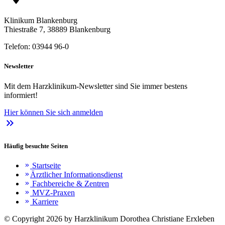
Klinikum Blankenburg
Thiestraße 7, 38889 Blankenburg
Telefon: 03944 96-0
Newsletter
Mit dem Harzklinikum-Newsletter sind Sie immer bestens
informiert!
Hier können Sie sich anmelden
keyboard_double_arrow_right
Häufig besuchte Seiten
Startseite
keyboard_double_arrow_right
Ärztlicher Informationsdienst
keyboard_double_arrow_right
Fachbereiche & Zentren
keyboard_double_arrow_right
MVZ-Praxen
keyboard_double_arrow_right
Karriere
keyboard_double_arrow_right
© Copyright 2026 by Harzklinikum Dorothea Christiane Erxleben