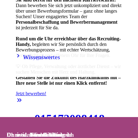
Dann bewerben Sie sich jetzt unkompliziert und direkt
über unser Bewerbungsformular – ganz ohne langes
Suchen! Unser engagiertes Team der
Personalbeschaffung und Bewerbermanagement
ist jederzeit für Sie da.
Rund um die Uhr erreichbar über das Recruiting-
Handy,
begleiten wir Sie persönlich durch den
Bewerbungsprozess – mit echter Wertschätzung,
keyboard_arrow_right
keyboard_arrow_right
Verlässlichkeit und offenem Ohr für Ihre Fragen.
Babygalerie
Wissenswertes
💡 Ob Pflege, Verwaltung oder ärztlicher Dienst – wir
suchen Menschen mit Herz und Haltung.
Gestalten Sie die Zukunft des Harzklinikums mit –
Ihre neue Stelle ist nur einen Klick entfernt!
Jetzt bewerben!
keyboard_double_arrow_right
015172098418
📞 Handy:
-
jederzeit über WhatsApp erreichbar!
Christiane Schreck
Dr. med. Tom Schilling
Dr. med. Clemens Liebrich
Dr. med. Sven Fischer
Dr. med. Iven Orlamünde