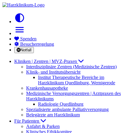
contrast
menu
Spenden
Besucherregelung
Notfall
Kliniken | Zentren | MVZ-Praxen
Interdisziplinäre Zentren (Medizinische Zentren)
Klinik- und Institutsübersicht
Institut Therapeutische Bereiche im
Harzklinikum Quedlinburg, Wernigerode
Krankenhausapotheke
Medizinische Versorgungszentren | Arztpraxen des
Harzklinikums
Radiologie Quedlinburg
Spezialisierte ambulante Palliativversorgung
Belegärzte am Harzklinikum
Für Patienten
Anfahrt & Parken
Klinisches Ethikkomitee