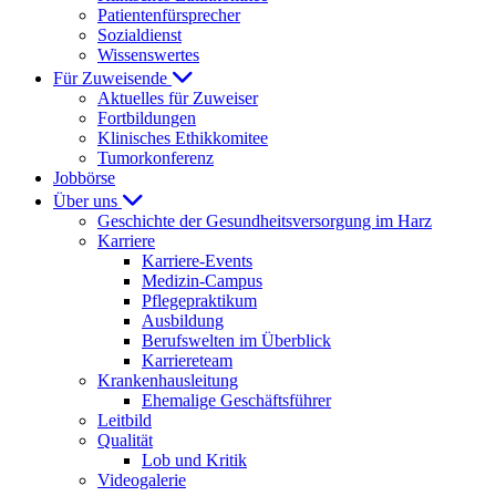
Patientenfürsprecher
Sozialdienst
Wissenswertes
Für Zuweisende
Aktuelles für Zuweiser
Fortbildungen
Klinisches Ethikkomitee
Tumorkonferenz
Jobbörse
Über uns
Geschichte der Gesundheitsversorgung im Harz
Karriere
Karriere-Events
Medizin-Campus
Pflegepraktikum
Ausbildung
Berufswelten im Überblick
Karriereteam
Krankenhausleitung
Ehemalige Geschäftsführer
Leitbild
Qualität
Lob und Kritik
Videogalerie