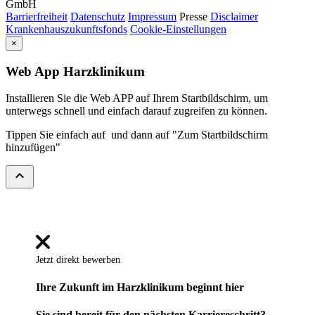
GmbH
Barrierfreiheit
Datenschutz
Impressum
Presse
Disclaimer
Krankenhauszukunftsfonds
Cookie-Einstellungen
×
Web App Harzklinikum
Installieren Sie die Web APP auf Ihrem Startbildschirm, um
unterwegs schnell und einfach darauf zugreifen zu können.
Tippen Sie einfach auf
und dann auf "Zum Startbildschirm
hinzufügen"
expand_less
Jetzt direkt bewerben
Ihre Zukunft im Harzklinikum beginnt hier
Sie sind bereit für den nächsten Karriereschritt?