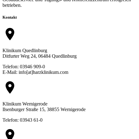
betrieben.
Kontakt
location_on
Klinikum Quedlinburg
Ditfurter Weg 24, 06484 Quedlinburg
Telefon: 03946 909-0
E-Mail: info[at]harzklinikum.com
location_on
Klinikum Wernigerode
Ilsenburger Straße 15, 38855 Wernigerode
Telefon: 03943 61-0
location_on