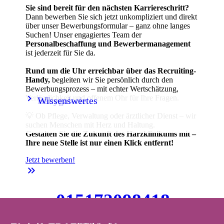
Sie sind bereit für den nächsten Karriereschritt?
Dann bewerben Sie sich jetzt unkompliziert und direkt
über unser Bewerbungsformular – ganz ohne langes
Suchen! Unser engagiertes Team der
Personalbeschaffung und Bewerbermanagement
ist jederzeit für Sie da.
Rund um die Uhr erreichbar über das Recruiting-
Handy,
begleiten wir Sie persönlich durch den
Bewerbungsprozess – mit echter Wertschätzung,
keyboard_arrow_right
keyboard_arrow_right
Verlässlichkeit und offenem Ohr für Ihre Fragen.
Babygalerie
Wissenswertes
💡 Ob Pflege, Verwaltung oder ärztlicher Dienst – wir
suchen Menschen mit Herz und Haltung.
Gestalten Sie die Zukunft des Harzklinikums mit –
Ihre neue Stelle ist nur einen Klick entfernt!
Jetzt bewerben!
keyboard_double_arrow_right
015172098418
📞 Handy:
-
jederzeit über WhatsApp erreichbar!