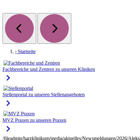
› Startseite
Fachbereiche und Zentren
zu unseren Kliniken
keyboard_arrow_right
Stellenportal
zu unseren Stellenangeboten
keyboard_arrow_right
MVZ Praxen
zu unseren Praxen
keyboard_arrow_right
/fileadmin/harzklinikum/media/aktuelles/Newsmeldungen/2026/Aleks