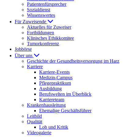
Patientenfürsprecher
Sozialdienst
Wissenswertes
Für Zuweisende
Aktuelles für Zuweiser
Fortbildungen
Klinisches Ethikkomitee
Tumorkonferenz
Jobbörse
Über uns
Geschichte der Gesundheitsversorgung im Harz
Karriere
Karriere-Events
Medizin-Campus
Pflegepraktikum
Ausbildung
Berufswelten im Überblick
Karriereteam
Krankenhausleitung
Ehemalige Geschäftsführer
Leitbild
Qualität
Lob und Kritik
Videogalerie