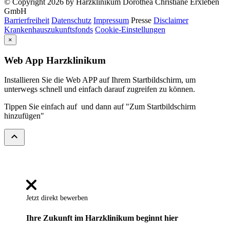
© Copyright 2026 by Harzklinikum Dorothea Christiane Erxleben
GmbH
Barrierfreiheit
Datenschutz
Impressum
Presse
Disclaimer
Krankenhauszukunftsfonds
Cookie-Einstellungen
×
Web App Harzklinikum
Installieren Sie die Web APP auf Ihrem Startbildschirm, um
unterwegs schnell und einfach darauf zugreifen zu können.
Tippen Sie einfach auf
und dann auf "Zum Startbildschirm
hinzufügen"
expand_less
Jetzt direkt bewerben
Ihre Zukunft im Harzklinikum beginnt hier