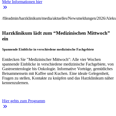
Mehr Informationen hier
keyboard_double_arrow_right
/fileadmin/harzklinikum/media/aktuelles/Newsmeldungen/2026/Aleks
Harzklinikum lädt zum “Medizinischen Mittwoch”
ein
Spannende Einblicke in verschiedene medizinische Fachgebiete
Entdecken Sie "Medizinischer Mittwoch": Alle vier Wochen
spannende Einblicke in verschiedene medizinische Fachgebiete, von
Gastroenterologie bis Onkologie. Informative Vorträge, gemütliches
Beisammensein mit Kaffee und Kuchen. Eine ideale Gelegenheit,
Fragen zu stellen, Kontakte zu knüpfen und das Harzklinikum näher
kennenzulernen.
Hier gehts zum Programm
keyboard_double_arrow_right