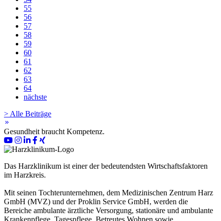
55
56
57
58
59
60
61
62
63
64
nächste
> Alle Beiträge
keyboard_double_arrow_right
Gesundheit braucht Kompetenz.
Das Harzklinikum ist einer der bedeutendsten Wirtschaftsfaktoren
im Harzkreis.
Mit seinen Tochterunternehmen, dem Medizinischen Zentrum Harz
GmbH (MVZ) und der Proklin Service GmbH, werden die
Bereiche ambulante ärztliche Versorgung, stationäre und ambulante
Krankenpflege, Tagespflege, Betreutes Wohnen sowie