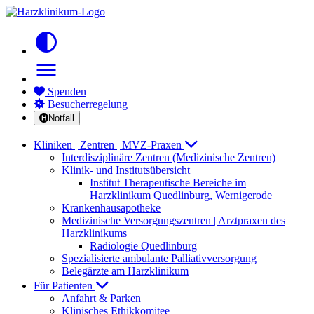
contrast
menu
Spenden
Besucherregelung
Notfall
Kliniken | Zentren | MVZ-Praxen
Interdisziplinäre Zentren (Medizinische Zentren)
Klinik- und Institutsübersicht
Institut Therapeutische Bereiche im
Harzklinikum Quedlinburg, Wernigerode
Krankenhausapotheke
Medizinische Versorgungszentren | Arztpraxen des
Harzklinikums
Radiologie Quedlinburg
Spezialisierte ambulante Palliativversorgung
Belegärzte am Harzklinikum
Für Patienten
Anfahrt & Parken
Klinisches Ethikkomitee