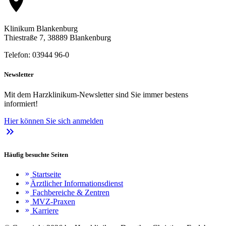
location_on
Klinikum Blankenburg
Thiestraße 7, 38889 Blankenburg
Telefon: 03944 96-0
Newsletter
Mit dem Harzklinikum-Newsletter sind Sie immer bestens
informiert!
Hier können Sie sich anmelden
keyboard_double_arrow_right
Häufig besuchte Seiten
Startseite
keyboard_double_arrow_right
Ärztlicher Informationsdienst
keyboard_double_arrow_right
Fachbereiche & Zentren
keyboard_double_arrow_right
MVZ-Praxen
keyboard_double_arrow_right
Karriere
keyboard_double_arrow_right