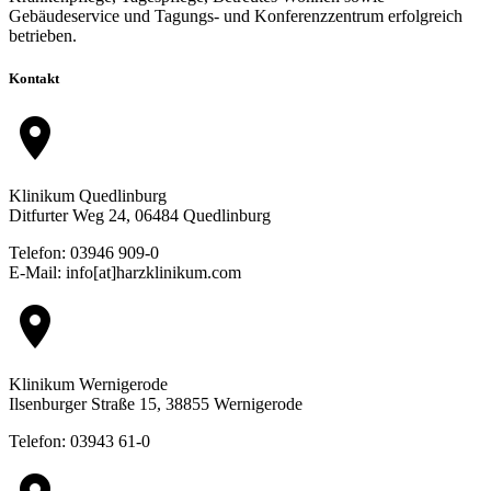
Gebäudeservice und Tagungs- und Konferenzzentrum erfolgreich
betrieben.
Kontakt
location_on
Klinikum Quedlinburg
Ditfurter Weg 24, 06484 Quedlinburg
Telefon: 03946 909-0
E-Mail: info[at]harzklinikum.com
location_on
Klinikum Wernigerode
Ilsenburger Straße 15, 38855 Wernigerode
Telefon: 03943 61-0