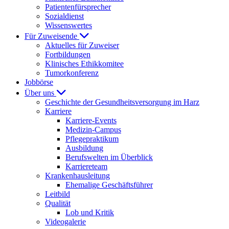
Patientenfürsprecher
Sozialdienst
Wissenswertes
Für Zuweisende
Aktuelles für Zuweiser
Fortbildungen
Klinisches Ethikkomitee
Tumorkonferenz
Jobbörse
Über uns
Geschichte der Gesundheitsversorgung im Harz
Karriere
Karriere-Events
Medizin-Campus
Pflegepraktikum
Ausbildung
Berufswelten im Überblick
Karriereteam
Krankenhausleitung
Ehemalige Geschäftsführer
Leitbild
Qualität
Lob und Kritik
Videogalerie