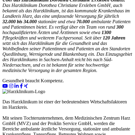
Das Harzklinikum Dorothea Christiane Erxleben GmbH, auch
bekannt als das Harzklinikum, ist das kommunale Krankenhaus im
Landkreis Harz, das eine umfassende Versorgung für jährlich
32.000 bis 34.000
stationäre und etwa
70.000
ambulante Patienten
und Patientinnen bietet. Es verfügt über ein Team von rund
300
hochqualifizierten Ärzten und Ärztinnen sowie etwa
1300
Pflegekräften und weiterem Fachpersonal. Seit über
120 Jahren
setzt sich das Harzklinikum für die Gesundheit und das
Wohlbefinden seiner Patientinnen und Patienten an den Standorten
Quedlinburg, Wernigerode und Blankenburg ein. Das Einzugsgebiet
des Harzklinikums in Sachsen-Anhalt reicht bis nach Süd-
Niedersachsen, und es ist bekannt für seine hochwertige
medizinische Versorgung in der gesamten Region.
Gesundheit braucht Kompetenz.
Das Harzklinikum ist einer der bedeutendsten Wirtschaftsfaktoren
im Harzkreis.
Mit seinen Tochterunternehmen, dem Medizinischen Zentrum Harz
GmbH (MVZ) und der Proklin Service GmbH, werden die
Bereiche ambulante ärztliche Versorgung, stationäre und ambulante
Krankenpflege, Tagespflege, Betreutes Wohnen sowie