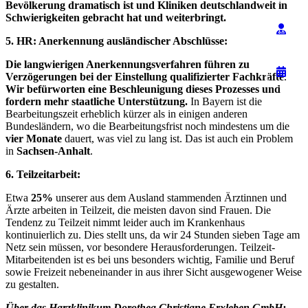
Bevölkerung dramatisch ist und Kliniken deutschlandweit in
Schwierigkeiten gebracht hat und weiterbringt.
5. HR: Anerkennung ausländischer Abschlüsse:
Die langwierigen Anerkennungsverfahren führen zu
Verzögerungen bei der Einstellung qualifizierter Fachkräfte
.
Wir befürworten eine Beschleunigung dieses Prozesses und
fordern mehr staatliche Unterstützung.
In Bayern ist die
Bearbeitungszeit erheblich kürzer als in einigen anderen
Bundesländern, wo die Bearbeitungsfrist noch mindestens um die
vier Monate
dauert, was viel zu lang ist. Das ist auch ein Problem
in
Sachsen-Anhalt
.
6. Teilzeitarbeit:
Etwa
25%
unserer aus dem Ausland stammenden Ärztinnen und
Ärzte arbeiten in Teilzeit, die meisten davon sind Frauen. Die
Tendenz zu Teilzeit nimmt leider auch im Krankenhaus
kontinuierlich zu. Dies stellt uns, da wir 24 Stunden sieben Tage am
Netz sein müssen, vor besondere Herausforderungen. Teilzeit-
Mitarbeitenden ist es bei uns besonders wichtig, Familie und Beruf
sowie Freizeit nebeneinander in aus ihrer Sicht ausgewogener Weise
zu gestalten.
Über das Harzklinikum Dorothea Christiane Erxleben GmbH: