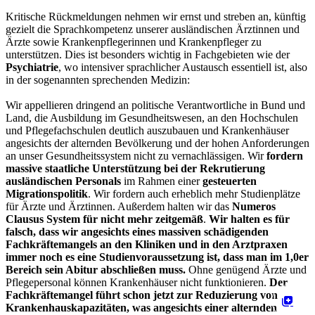
Kritische Rückmeldungen nehmen wir ernst und streben an, künftig
gezielt die Sprachkompetenz unserer ausländischen Ärztinnen und
Ärzte sowie Krankenpflegerinnen und Krankenpfleger zu
unterstützen. Dies ist besonders wichtig in Fachgebieten wie der
Psychiatrie
, wo intensiver sprachlicher Austausch essentiell ist, also
in der sogenannten sprechenden Medizin:
Wir appellieren dringend an politische Verantwortliche in Bund und
Land, die Ausbildung im Gesundheitswesen, an den Hochschulen
und Pflegefachschulen deutlich auszubauen und Krankenhäuser
angesichts der alternden Bevölkerung und der hohen Anforderungen
an unser Gesundheitssystem nicht zu vernachlässigen. Wir
fordern
massive staatliche Unterstützung bei der Rekrutierung
ausländischen Personals
im Rahmen einer
gesteuerten
Migrationspolitik
. Wir fordern auch erheblich mehr Studienplätze
für Ärzte und Ärztinnen. Außerdem halten wir das
Numeros
Clausus System für nicht mehr zeitgemäß
.
Wir halten es für
falsch, dass wir angesichts eines massiven schädigenden
Fachkräftemangels an den Kliniken und in den Arztpraxen
immer noch es eine Studienvoraussetzung ist, dass man im 1,0er
Bereich sein Abitur abschließen muss.
Ohne genügend Ärzte und
Pflegepersonal können Krankenhäuser nicht funktionieren.
Der
Fachkräftemangel führt schon jetzt zur Reduzierung von
Krankenhauskapazitäten, was angesichts einer alternden