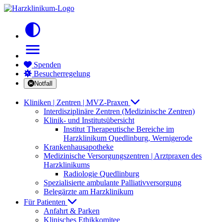
contrast
menu
Spenden
Besucherregelung
Notfall
Kliniken | Zentren | MVZ-Praxen
Interdisziplinäre Zentren (Medizinische Zentren)
Klinik- und Institutsübersicht
Institut Therapeutische Bereiche im
Harzklinikum Quedlinburg, Wernigerode
Krankenhausapotheke
Medizinische Versorgungszentren | Arztpraxen des
Harzklinikums
Radiologie Quedlinburg
Spezialisierte ambulante Palliativversorgung
Belegärzte am Harzklinikum
Für Patienten
Anfahrt & Parken
Klinisches Ethikkomitee