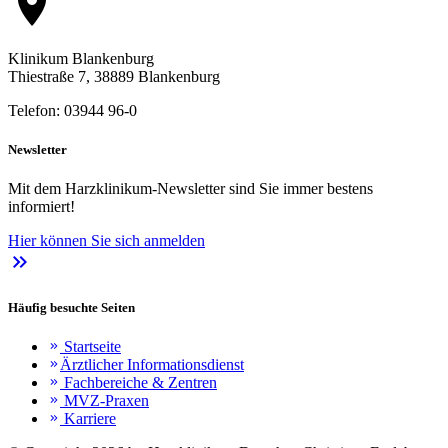
location_on
Klinikum Blankenburg
Thiestraße 7, 38889 Blankenburg
Telefon: 03944 96-0
Newsletter
Mit dem Harzklinikum-Newsletter sind Sie immer bestens
informiert!
Hier können Sie sich anmelden
keyboard_double_arrow_right
Häufig besuchte Seiten
Startseite
keyboard_double_arrow_right
Ärztlicher Informationsdienst
keyboard_double_arrow_right
Fachbereiche & Zentren
keyboard_double_arrow_right
MVZ-Praxen
keyboard_double_arrow_right
Karriere
keyboard_double_arrow_right