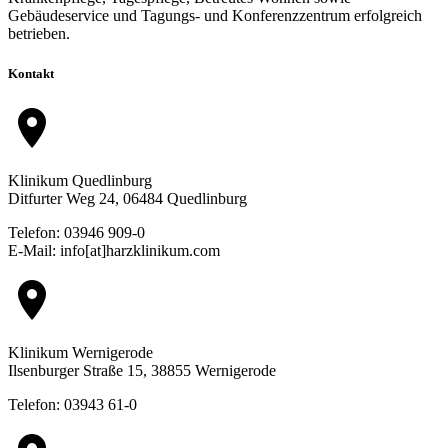
Gebäudeservice und Tagungs- und Konferenzzentrum erfolgreich
betrieben.
Kontakt
location_on
Klinikum Quedlinburg
Ditfurter Weg 24, 06484 Quedlinburg
Telefon: 03946 909-0
E-Mail: info[at]harzklinikum.com
location_on
Klinikum Wernigerode
Ilsenburger Straße 15, 38855 Wernigerode
Telefon: 03943 61-0