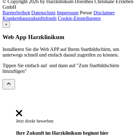
© Copyright 2026 by Harzklinikum Dorothea Christiane Erxleben
GmbH
Barrierfreiheit
Datenschutz
Impressum
Presse
Disclaimer
Krankenhauszukunftsfonds
Cookie-Einstellungen
×
Web App Harzklinikum
Installieren Sie die Web APP auf Ihrem Startbildschirm, um
unterwegs schnell und einfach darauf zugreifen zu können.
Tippen Sie einfach auf
und dann auf "Zum Startbildschirm
hinzufügen"
expand_less
Jetzt direkt bewerben
Ihre Zukunft im Harzklinikum beginnt hier