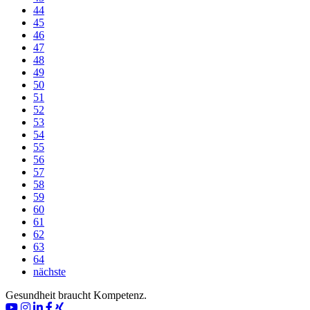
44
45
46
47
48
49
50
51
52
53
54
55
56
57
58
59
60
61
62
63
64
nächste
Gesundheit braucht Kompetenz.