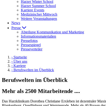
Harzer Winter School
Harzer Summer School
Karriere Events
Medizinischer Mittwoch
Weitere Veranstaltungen
News
Presse
Abteilung Kommunikation und Marketing
Informationsmaterialien
Pressefotos
Pressespiegel
Presseverteiler
› Startseite
› Über uns
› Karriere
› Berufswelten im Überblick
Berufswelten im Überblick
Mehr als 2500 Mitarbeitende ....
Das Harzklinikum Dorothea Christiane Erxleben ist dezentraler Maxi
Blankenburg, Quedlinburg und Wernigerode. Mehr als 40 Praxen der 