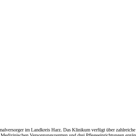
malversorger im Landkreis Harz. Das Klinikum verfügt über zahlreich
Medizinischen Versorgungszentren und drei Pflegeeinrichtungen ergä