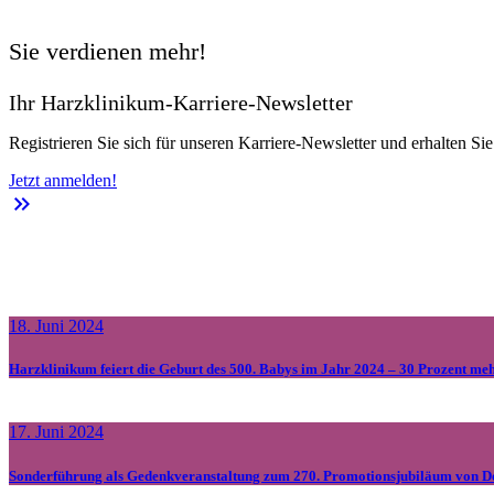
Sie verdienen mehr!
Ihr Harzklinikum-Karriere-Newsletter
Registrieren Sie sich für unseren Karriere-Newsletter und erhalten Si
Jetzt anmelden!
keyboard_double_arrow_right
18. Juni 2024
Harzklinikum feiert die Geburt des 500. Babys im Jahr 2024 – 30 Prozent me
17. Juni 2024
Sonderführung als Gedenkveranstaltung zum 270. Promotionsjubiläum von D