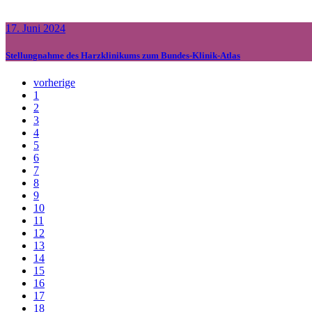
17. Juni 2024
Stellungnahme des Harzklinikums zum Bundes-Klinik-Atlas
vorherige
1
2
3
4
5
6
7
8
9
10
11
12
13
14
15
16
17
18