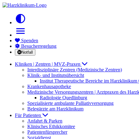
contrast
menu
Spenden
Besucherregelung
Notfall
Kliniken | Zentren | MVZ-Praxen
Interdisziplinäre Zentren (Medizinische Zentren)
Klinik- und Institutsübersicht
Institut Therapeutische Bereiche im Harzkliniku
Krankenhausapotheke
Medizinische Versorgungszentren | Arztpraxen des Harz
Radiologie Quedlinburg
Spezialisierte ambulante Palliativversorgung
Belegärzte am Harzklinikum
Für Patienten
Anfahrt & Parken
Klinisches Ethikkomitee
Patientenfürsprecher
Sozialdienst