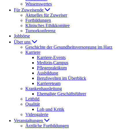
Wissenswertes
Für Zuweisende
Aktuelles für Zuweiser
Fortbildungen
Klinisches Ethikkomitee
Tumorkonferenz
Jobbörse
Über uns
Geschichte der Gesundheitsversorgung im Harz
Karriere
Karriere-Events
Medizin-Campus
Pflegepraktikum
Ausbildung
Berufswelten im Überblick
Karriereteam
Krankenhausleitung
Ehemalige Geschäftsführer
Leitbild
Qualität
Lob und Kritik
Videogalerie
Veranstaltungen
Ärztliche Fortbildungen