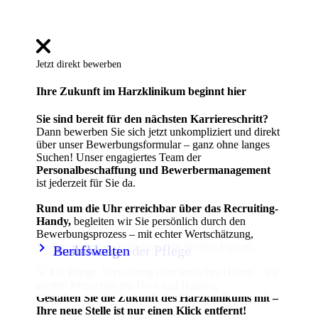
Jetzt direkt bewerben
Ihre Zukunft im Harzklinikum beginnt hier
Sie sind bereit für den nächsten Karriereschritt?
Dann bewerben Sie sich jetzt unkompliziert und direkt
über unser Bewerbungsformular – ganz ohne langes
Suchen! Unser engagiertes Team der
Personalbeschaffung und Bewerbermanagement
ist jederzeit für Sie da.
Rund um die Uhr erreichbar über das Recruiting-
Handy,
begleiten wir Sie persönlich durch den
Bewerbungsprozess – mit echter Wertschätzung,
keyboard_arrow_right
keyboard_arrow_right
keyboard_arrow_right
Verlässlichkeit und offenem Ohr für Ihre Fragen.
Ausbildung
Praktikum in der Pflege
Berufswelten
💡 Ob Pflege, Verwaltung oder ärztlicher Dienst – wir
suchen Menschen mit Herz und Haltung.
Gestalten Sie die Zukunft des Harzklinikums mit –
Ihre neue Stelle ist nur einen Klick entfernt!