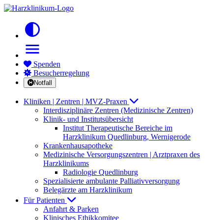
contrast
menu
Spenden
Besucherregelung
Notfall
Kliniken | Zentren | MVZ-Praxen
Interdisziplinäre Zentren (Medizinische Zentren)
Klinik- und Institutsübersicht
Institut Therapeutische Bereiche im
Harzklinikum Quedlinburg, Wernigerode
Krankenhausapotheke
Medizinische Versorgungszentren | Arztpraxen des
Harzklinikums
Radiologie Quedlinburg
Spezialisierte ambulante Palliativversorgung
Belegärzte am Harzklinikum
Für Patienten
Anfahrt & Parken
Klinisches Ethikkomitee