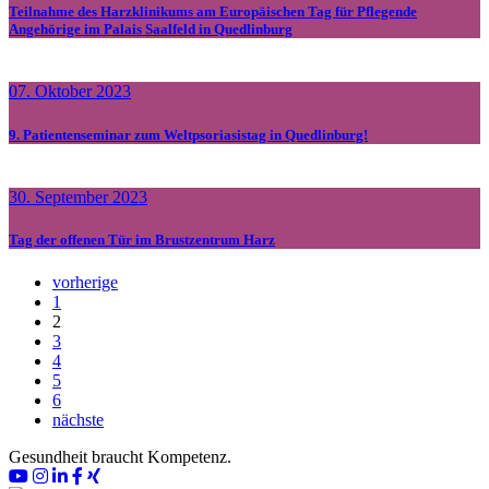
Teilnahme des Harzklinikums am Europäischen Tag für Pflegende
Angehörige im Palais Saalfeld in Quedlinburg
07. Oktober 2023
9. Patientenseminar zum Weltpsoriasistag in Quedlinburg!
30. September 2023
Tag der offenen Tür im Brustzentrum Harz
vorherige
1
2
3
4
5
6
nächste
Gesundheit braucht Kompetenz.