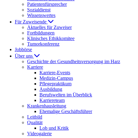
Patientenfürsprecher
Sozialdienst
Wissenswertes
Für Zuweisende
Aktuelles für Zuweiser
Fortbildungen
Klinisches Ethikkomitee
Tumorkonferenz
Jobbörse
Über uns
Geschichte der Gesundheitsversorgung im Harz
Karriere
Karriere-Events
Medizin-Campus
Pflegepraktikum
Ausbildung
Berufswelten im Überblick
Karriereteam
Krankenhausleitung
Ehemalige Geschäftsführer
Leitbild
Qualität
Lob und Kritik
Videogalerie