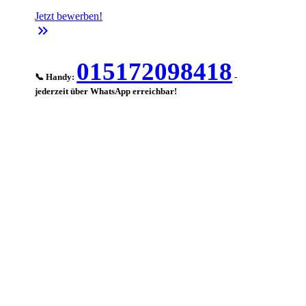
Jetzt bewerben!
keyboard_double_arrow_right
015172098418
📞 Handy:
-
jederzeit über WhatsApp erreichbar!
-->