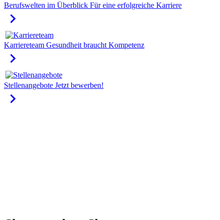
Berufswelten im Überblick
Für eine erfolgreiche Karriere
keyboard_arrow_right
Karriereteam
Gesundheit braucht Kompetenz
keyboard_arrow_right
Stellenangebote
Jetzt bewerben!
keyboard_arrow_right