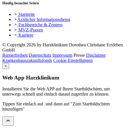
Häufig besuchte Seiten
Startseite
keyboard_double_arrow_right
Ärztlicher Informationsdienst
keyboard_double_arrow_right
Fachbereiche & Zentren
keyboard_double_arrow_right
MVZ-Praxen
keyboard_double_arrow_right
Karriere
keyboard_double_arrow_right
© Copyright 2026 by Harzklinikum Dorothea Christiane Erxleben
GmbH
Barrierfreiheit
Datenschutz
Impressum
Presse
Disclaimer
Krankenhauszukunftsfonds
Cookie-Einstellungen
×
Web App Harzklinikum
Installieren Sie die Web APP auf Ihrem Startbildschirm, um
unterwegs schnell und einfach darauf zugreifen zu können.
Tippen Sie einfach auf
und dann auf "Zum Startbildschirm
hinzufügen"
expand_less