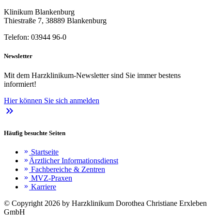
Klinikum Blankenburg
Thiestraße 7, 38889 Blankenburg
Telefon: 03944 96-0
Newsletter
Mit dem Harzklinikum-Newsletter sind Sie immer bestens
informiert!
Hier können Sie sich anmelden
keyboard_double_arrow_right
Häufig besuchte Seiten
Startseite
keyboard_double_arrow_right
Ärztlicher Informationsdienst
keyboard_double_arrow_right
Fachbereiche & Zentren
keyboard_double_arrow_right
MVZ-Praxen
keyboard_double_arrow_right
Karriere
keyboard_double_arrow_right
© Copyright 2026 by Harzklinikum Dorothea Christiane Erxleben
GmbH