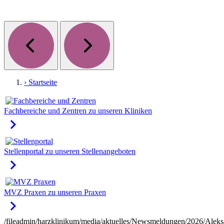
› Startseite
Fachbereiche und Zentren
zu unseren Kliniken
keyboard_arrow_right
Stellenportal
zu unseren Stellenangeboten
keyboard_arrow_right
MVZ Praxen
zu unseren Praxen
keyboard_arrow_right
/fileadmin/harzklinikum/media/aktuelles/Newsmeldungen/2026/Aleks