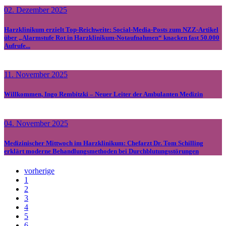
02. Dezember 2025
Harzklinikum erzielt Top-Reichweite: Social-Media-Posts zum NZZ-Artikel
über „Alarmstufe Rot in Harzklinikum-Notaufnahmen“ knacken fast 50.000
Aufrufe...
11. November 2025
Willkommen, Ingo Rembitzki – Neuer Leiter der Ambulanten Medizin
04. November 2025
Medizinischer Mittwoch im Harzklinikum: Chefarzt Dr. Tom Schilling
erklärt moderne Behandlungsmethoden bei Durchblutungsstörungen
vorherige
1
2
3
4
5
6