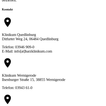
betrieben.
Kontakt
location_on
Klinikum Quedlinburg
Ditfurter Weg 24, 06484 Quedlinburg
Telefon: 03946 909-0
E-Mail: info[at]harzklinikum.com
location_on
Klinikum Wernigerode
Ilsenburger Straße 15, 38855 Wernigerode
Telefon: 03943 61-0
location_on