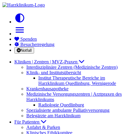
contrast
menu
Spenden
Besucherregelung
Notfall
Kliniken | Zentren | MVZ-Praxen
Interdisziplinäre Zentren (Medizinische Zentren)
Klinik- und Institutsübersicht
Institut Therapeutische Bereiche im
Harzklinikum Quedlinburg, Wernigerode
Krankenhausapotheke
Medizinische Versorgungszentren | Arztpraxen des
Harzklinikums
Radiologie Quedlinburg
Spezialisierte ambulante Palliativversorgung
Belegärzte am Harzklinikum
Für Patienten
Anfahrt & Parken
Klinisches Ethikkomitee