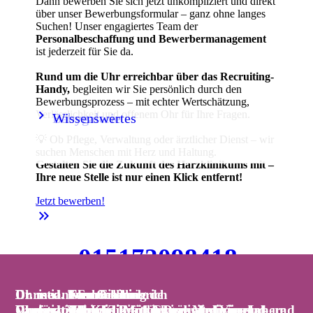
Dann bewerben Sie sich jetzt unkompliziert und direkt
über unser Bewerbungsformular – ganz ohne langes
Suchen! Unser engagiertes Team der
Personalbeschaffung und Bewerbermanagement
ist jederzeit für Sie da.
Rund um die Uhr erreichbar über das Recruiting-
Handy,
begleiten wir Sie persönlich durch den
Bewerbungsprozess – mit echter Wertschätzung,
keyboard_arrow_right
keyboard_arrow_right
Verlässlichkeit und offenem Ohr für Ihre Fragen.
Babygalerie
Wissenswertes
💡 Ob Pflege, Verwaltung oder ärztlicher Dienst – wir
suchen Menschen mit Herz und Haltung.
Gestalten Sie die Zukunft des Harzklinikums mit –
Ihre neue Stelle ist nur einen Klick entfernt!
Jetzt bewerben!
keyboard_double_arrow_right
015172098418
📞 Handy:
-
jederzeit über WhatsApp erreichbar!
Christiane Schreck
Dr. med. Tom Schilling
Dr. med. Clemens Liebrich
Dr. med. Sven Fischer
Dr. med. Iven Orlamünde
Dr. med. Thomas Bartkiewicz
Chefärztin der Klinik für Dermatologie und
Chefarzt der Klinik für Interdisziplinäre Innere
Christian Hirsch
Vanessa Zahn
Chefarzt der Klinik für Gynäkologie und
Dr. med. Tobias J. Müller
Chefarzt der Klinik für Innere Medizin,
Chefarzt der Klinik für Allgemein-, Viszeral- und