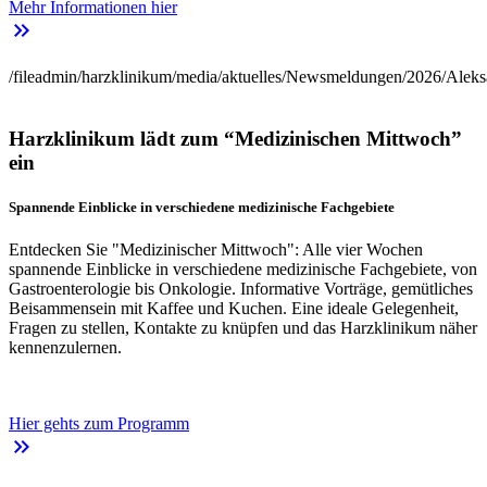
Mehr Informationen hier
keyboard_double_arrow_right
/fileadmin/harzklinikum/media/aktuelles/Newsmeldungen/2026/Aleks
Harzklinikum lädt zum “Medizinischen Mittwoch”
ein
Spannende Einblicke in verschiedene medizinische Fachgebiete
Entdecken Sie "Medizinischer Mittwoch": Alle vier Wochen
spannende Einblicke in verschiedene medizinische Fachgebiete, von
Gastroenterologie bis Onkologie. Informative Vorträge, gemütliches
Beisammensein mit Kaffee und Kuchen. Eine ideale Gelegenheit,
Fragen zu stellen, Kontakte zu knüpfen und das Harzklinikum näher
kennenzulernen.
Hier gehts zum Programm
keyboard_double_arrow_right