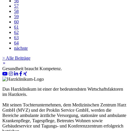
56
57
58
59
60
61
62
63
64
nächste
> Alle Beiträge
keyboard_double_arrow_right
Gesundheit braucht Kompetenz.
Das Harzklinikum ist einer der bedeutendsten Wirtschaftsfaktoren
im Harzkreis.
Mit seinen Tochterunternehmen, dem Medizinischen Zentrum Harz
GmbH (MVZ) und der Proklin Service GmbH, werden die
Bereiche ambulante ärztliche Versorgung, stationäre und ambulante
Krankenpflege, Tagespflege, Betreutes Wohnen sowie
Gebäudeservice und Tagungs- und Konferenzzentrum erfolgreich