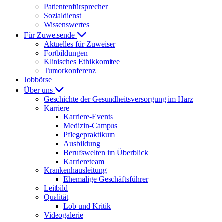
Patientenfürsprecher
Sozialdienst
Wissenswertes
Für Zuweisende
Aktuelles für Zuweiser
Fortbildungen
Klinisches Ethikkomitee
Tumorkonferenz
Jobbörse
Über uns
Geschichte der Gesundheitsversorgung im Harz
Karriere
Karriere-Events
Medizin-Campus
Pflegepraktikum
Ausbildung
Berufswelten im Überblick
Karriereteam
Krankenhausleitung
Ehemalige Geschäftsführer
Leitbild
Qualität
Lob und Kritik
Videogalerie