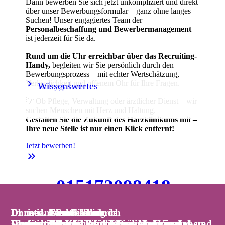
Dann bewerben Sie sich jetzt unkompliziert und direkt
über unser Bewerbungsformular – ganz ohne langes
Suchen! Unser engagiertes Team der
Personalbeschaffung und Bewerbermanagement
ist jederzeit für Sie da.
Rund um die Uhr erreichbar über das Recruiting-
Handy,
begleiten wir Sie persönlich durch den
Bewerbungsprozess – mit echter Wertschätzung,
keyboard_arrow_right
keyboard_arrow_right
Verlässlichkeit und offenem Ohr für Ihre Fragen.
Babygalerie
Wissenswertes
💡 Ob Pflege, Verwaltung oder ärztlicher Dienst – wir
suchen Menschen mit Herz und Haltung.
Gestalten Sie die Zukunft des Harzklinikums mit –
Ihre neue Stelle ist nur einen Klick entfernt!
Jetzt bewerben!
keyboard_double_arrow_right
015172098418
📞 Handy:
-
jederzeit über WhatsApp erreichbar!
Christiane Schreck
Dr. med. Tom Schilling
Dr. med. Clemens Liebrich
Dr. med. Sven Fischer
Dr. med. Iven Orlamünde
Dr. med. Thomas Bartkiewicz
Chefärztin der Klinik für Dermatologie und
Chefarzt der Klinik für Interdisziplinäre Innere
Christian Hirsch
Vanessa Zahn
Chefarzt der Klinik für Gynäkologie und
Dr. med. Tobias J. Müller
Chefarzt der Klinik für Innere Medizin,
Chefarzt der Klinik für Allgemein-, Viszeral- und