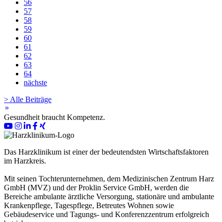
56
57
58
59
60
61
62
63
64
nächste
> Alle Beiträge
keyboard_double_arrow_right
Gesundheit braucht Kompetenz.
Das Harzklinikum ist einer der bedeutendsten Wirtschaftsfaktoren
im Harzkreis.
Mit seinen Tochterunternehmen, dem Medizinischen Zentrum Harz
GmbH (MVZ) und der Proklin Service GmbH, werden die
Bereiche ambulante ärztliche Versorgung, stationäre und ambulante
Krankenpflege, Tagespflege, Betreutes Wohnen sowie
Gebäudeservice und Tagungs- und Konferenzzentrum erfolgreich