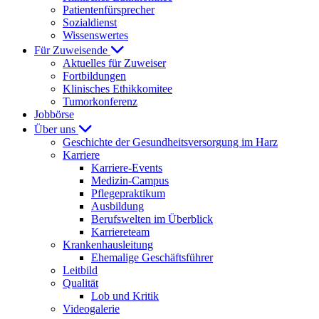
Patientenfürsprecher
Sozialdienst
Wissenswertes
Für Zuweisende
Aktuelles für Zuweiser
Fortbildungen
Klinisches Ethikkomitee
Tumorkonferenz
Jobbörse
Über uns
Geschichte der Gesundheitsversorgung im Harz
Karriere
Karriere-Events
Medizin-Campus
Pflegepraktikum
Ausbildung
Berufswelten im Überblick
Karriereteam
Krankenhausleitung
Ehemalige Geschäftsführer
Leitbild
Qualität
Lob und Kritik
Videogalerie