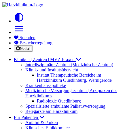
contrast
menu
Spenden
Besucherregelung
Notfall
Kliniken | Zentren | MVZ-Praxen
Interdisziplinäre Zentren (Medizinische Zentren)
Klinik- und Institutsübersicht
Institut Therapeutische Bereiche im
Harzklinikum Quedlinburg, Wernigerode
Krankenhausapotheke
Medizinische Versorgungszentren | Arztpraxen des
Harzklinikums
Radiologie Quedlinburg
Spezialisierte ambulante Palliativversorgung
Belegärzte am Harzklinikum
Für Patienten
Anfahrt & Parken
Klinisches Ethikkomitee