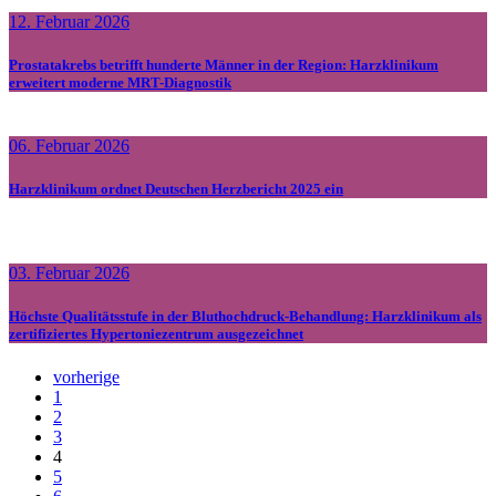
12. Februar 2026
Prostatakrebs betrifft hunderte Männer in der Region: Harzklinikum
erweitert moderne MRT-Diagnostik
06. Februar 2026
Harzklinikum ordnet Deutschen Herzbericht 2025 ein
03. Februar 2026
Höchste Qualitätsstufe in der Bluthochdruck-Behandlung: Harzklinikum als
zertifiziertes Hypertoniezentrum ausgezeichnet
vorherige
1
2
3
4
5