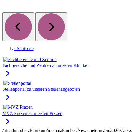
› Startseite
Fachbereiche und Zentren
zu unseren Kliniken
keyboard_arrow_right
Stellenportal
zu unseren Stellenangeboten
keyboard_arrow_right
MVZ Praxen
zu unseren Praxen
keyboard_arrow_right
/fileadmin/harzklinikum/media/aktuelles/Newsmeldungen/2026/Aleks