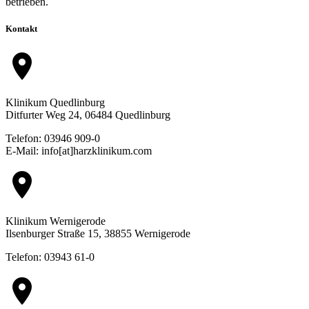
betrieben.
Kontakt
location_on
Klinikum Quedlinburg
Ditfurter Weg 24, 06484 Quedlinburg
Telefon: 03946 909-0
E-Mail: info[at]harzklinikum.com
location_on
Klinikum Wernigerode
Ilsenburger Straße 15, 38855 Wernigerode
Telefon: 03943 61-0
location_on