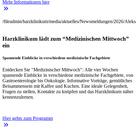
Mehr Informationen hier
keyboard_double_arrow_right
/fileadmin/harzklinikum/media/aktuelles/Newsmeldungen/2026/Aleks
Harzklinikum lädt zum “Medizinischen Mittwoch”
ein
Spannende Einblicke in verschiedene medizinische Fachgebiete
Entdecken Sie "Medizinischer Mittwoch": Alle vier Wochen
spannende Einblicke in verschiedene medizinische Fachgebiete, von
Gastroenterologie bis Onkologie. Informative Vorträge, gemütliches
Beisammensein mit Kaffee und Kuchen. Eine ideale Gelegenheit,
Fragen zu stellen, Kontakte zu knüpfen und das Harzklinikum näher
kennenzulernen.
Hier gehts zum Programm
keyboard_double_arrow_right