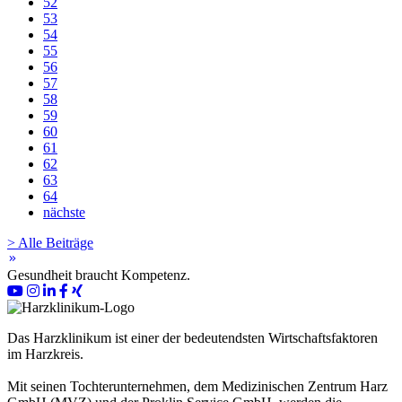
52
53
54
55
56
57
58
59
60
61
62
63
64
nächste
> Alle Beiträge
keyboard_double_arrow_right
Gesundheit braucht Kompetenz.
Das Harzklinikum ist einer der bedeutendsten Wirtschaftsfaktoren
im Harzkreis.
Mit seinen Tochterunternehmen, dem Medizinischen Zentrum Harz