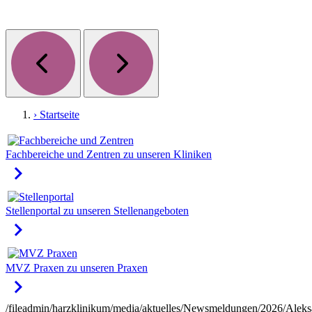
› Startseite
Fachbereiche und Zentren
zu unseren Kliniken
keyboard_arrow_right
Stellenportal
zu unseren Stellenangeboten
keyboard_arrow_right
MVZ Praxen
zu unseren Praxen
keyboard_arrow_right
/fileadmin/harzklinikum/media/aktuelles/Newsmeldungen/2026/Aleks