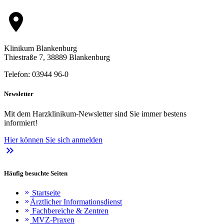
location_on
Klinikum Blankenburg
Thiestraße 7, 38889 Blankenburg
Telefon: 03944 96-0
Newsletter
Mit dem Harzklinikum-Newsletter sind Sie immer bestens
informiert!
Hier können Sie sich anmelden
keyboard_double_arrow_right
Häufig besuchte Seiten
Startseite
keyboard_double_arrow_right
Ärztlicher Informationsdienst
keyboard_double_arrow_right
Fachbereiche & Zentren
keyboard_double_arrow_right
MVZ-Praxen
keyboard_double_arrow_right