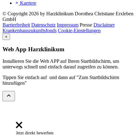
Karriere
keyboard_double_arrow_right
© Copyright 2026 by Harzklinikum Dorothea Christiane Erxleben
GmbH
Barrierfreiheit
Datenschutz
Impressum
Presse
Disclaimer
Krankenhauszukunftsfonds
Cookie-Einstellungen
×
Web App Harzklinikum
Installieren Sie die Web APP auf Ihrem Startbildschirm, um
unterwegs schnell und einfach darauf zugreifen zu können.
Tippen Sie einfach auf
und dann auf "Zum Startbildschirm
hinzufügen"
expand_less
Jetzt direkt bewerben