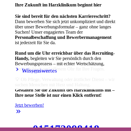
Ihre Zukunft im Harzklinikum beginnt hier
Sie sind bereit für den nächsten Karriereschritt?
Dann bewerben Sie sich jetzt unkompliziert und direkt
über unser Bewerbungsformular – ganz ohne langes
Suchen! Unser engagiertes Team der
Personalbeschaffung und Bewerbermanagement
ist jederzeit für Sie da.
Rund um die Uhr erreichbar über das Recruiting-
Handy,
begleiten wir Sie persönlich durch den
Bewerbungsprozess – mit echter Wertschätzung,
keyboard_arrow_right
keyboard_arrow_right
Verlässlichkeit und offenem Ohr für Ihre Fragen.
Babygalerie
Wissenswertes
💡 Ob Pflege, Verwaltung oder ärztlicher Dienst – wir
suchen Menschen mit Herz und Haltung.
Gestalten Sie die Zukunft des Harzklinikums mit –
Ihre neue Stelle ist nur einen Klick entfernt!
Jetzt bewerben!
keyboard_double_arrow_right
015172098418