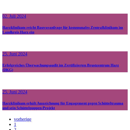
02. Juli 2024
Harzklinikum reicht Bauvoranfrage für kommunales Zentralklinikum im
Landkreis Harz ein
25. Juni 2024
Erfolgreiches Überwachungsaudit im Zertifizierten Brustzentrum Harz
(DKG)
25. Juni 2024
Harzklinikum erhält Auszeichnung für Engagement gegen Schütteltrauma
und sein Schüttelpuppen-Projekt
vorherige
1
2