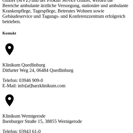
GmbH (MVZ) und der Proklin Service GmbH, werden die
Bereiche ambulante ärztliche Versorgung, stationäre und ambulante
Krankenpflege, Tagespflege, Betreutes Wohnen sowie
Gebäudeservice und Tagungs- und Konferenzzentrum erfolgreich
betrieben.
Kontakt
location_on
Klinikum Quedlinburg
Ditfurter Weg 24, 06484 Quedlinburg
Telefon: 03946 909-0
E-Mail: info[at]harzklinikum.com
location_on
Klinikum Wernigerode
Ilsenburger Straße 15, 38855 Wernigerode
Telefon: 03943 61-0