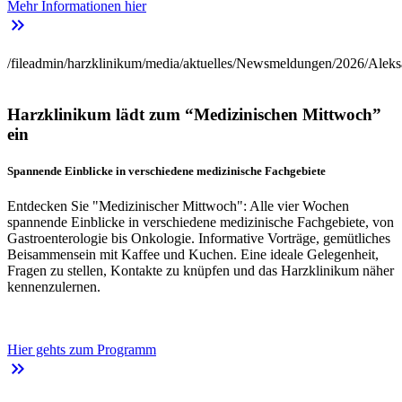
Mehr Informationen hier
keyboard_double_arrow_right
/fileadmin/harzklinikum/media/aktuelles/Newsmeldungen/2026/Aleks
Harzklinikum lädt zum “Medizinischen Mittwoch”
ein
Spannende Einblicke in verschiedene medizinische Fachgebiete
Entdecken Sie "Medizinischer Mittwoch": Alle vier Wochen
spannende Einblicke in verschiedene medizinische Fachgebiete, von
Gastroenterologie bis Onkologie. Informative Vorträge, gemütliches
Beisammensein mit Kaffee und Kuchen. Eine ideale Gelegenheit,
Fragen zu stellen, Kontakte zu knüpfen und das Harzklinikum näher
kennenzulernen.
Hier gehts zum Programm
keyboard_double_arrow_right