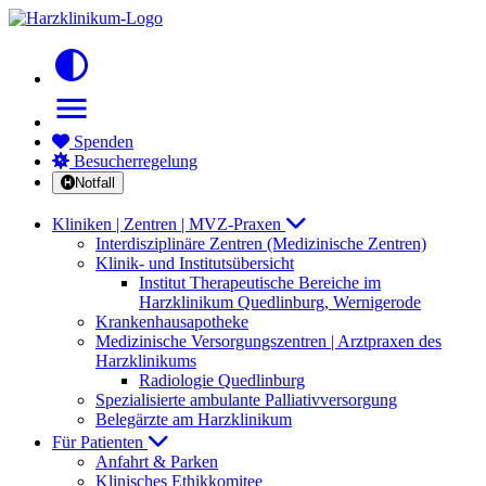
contrast
menu
Spenden
Besucherregelung
Notfall
Kliniken | Zentren | MVZ-Praxen
Interdisziplinäre Zentren (Medizinische Zentren)
Klinik- und Institutsübersicht
Institut Therapeutische Bereiche im
Harzklinikum Quedlinburg, Wernigerode
Krankenhausapotheke
Medizinische Versorgungszentren | Arztpraxen des
Harzklinikums
Radiologie Quedlinburg
Spezialisierte ambulante Palliativversorgung
Belegärzte am Harzklinikum
Für Patienten
Anfahrt & Parken
Klinisches Ethikkomitee