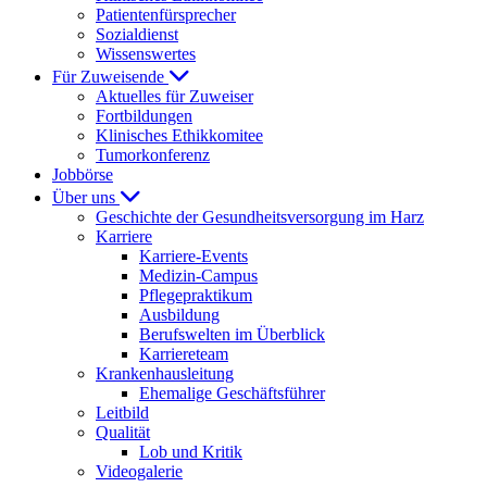
Patientenfürsprecher
Sozialdienst
Wissenswertes
Für Zuweisende
Aktuelles für Zuweiser
Fortbildungen
Klinisches Ethikkomitee
Tumorkonferenz
Jobbörse
Über uns
Geschichte der Gesundheitsversorgung im Harz
Karriere
Karriere-Events
Medizin-Campus
Pflegepraktikum
Ausbildung
Berufswelten im Überblick
Karriereteam
Krankenhausleitung
Ehemalige Geschäftsführer
Leitbild
Qualität
Lob und Kritik
Videogalerie