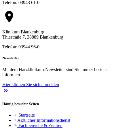
Telefon: 03943 61-0
location_on
Klinikum Blankenburg
Thiestraße 7, 38889 Blankenburg
Telefon: 03944 96-0
Newsletter
Mit dem Harzklinikum-Newsletter sind Sie immer bestens
informiert!
Hier können Sie sich anmelden
keyboard_double_arrow_right
Häufig besuchte Seiten
Startseite
keyboard_double_arrow_right
Ärztlicher Informationsdienst
keyboard_double_arrow_right
Fachbereiche & Zentren
keyboard_double_arrow_right