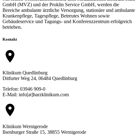
GmbH (MVZ) und der Proklin Service GmbH, werden die
Bereiche ambulante ärztliche Versorgung, stationäre und ambulante
Krankenpflege, Tagespflege, Betreutes Wohnen sowie
Gebäudeservice und Tagungs- und Konferenzzentrum erfolgreich
betrieben.
Kontakt
location_on
Klinikum Quedlinburg
Ditfurter Weg 24, 06484 Quedlinburg
Telefon: 03946 909-0
E-Mail: info[at]harzklinikum.com
location_on
Klinikum Wernigerode
Ilsenburger Straße 15, 38855 Wernigerode