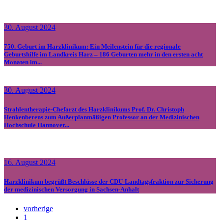
30. August 2024
750. Geburt im Harzklinikum: Ein Meilenstein für die regionale
Geburtshilfe im Landkreis Harz – 186 Geburten mehr in den ersten acht
Monaten im...
30. August 2024
Strahlentherapie-Chefarzt des Harzklinikums Prof. Dr. Christoph
Henkenberens zum Außerplanmäßigen Professor an der Medizinischen
Hochschule Hannover...
16. August 2024
Harzklinikum begrüßt Beschlüsse der CDU-Landtagsfraktion zur Sicherung
der medizinischen Versorgung in Sachsen-Anhalt
vorherige
1