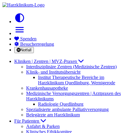
contrast
menu
Spenden
Besucherregelung
Notfall
Kliniken | Zentren | MVZ-Praxen
Interdisziplinäre Zentren (Medizinische Zentren)
Klinik- und Institutsübersicht
Institut Therapeutische Bereiche im
Harzklinikum Quedlinburg, Wernigerode
Krankenhausapotheke
Medizinische Versorgungszentren | Arztpraxen des
Harzklinikums
Radiologie Quedlinburg
Spezialisierte ambulante Palliativversorgung
Belegärzte am Harzklinikum
Für Patienten
Anfahrt & Parken
Klinisches Ethikkomitee