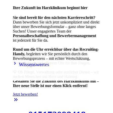
Ihre Zukunft im Harzklinikum beginnt hier
Sie sind bereit für den nächsten Karriereschritt?
Dann bewerben Sie sich jetzt unkompliziert und direkt
über unser Bewerbungsformular – ganz ohne langes
Suchen! Unser engagiertes Team der
Personalbeschaffung und Bewerbermanagement
ist jederzeit für Sie da.
Rund um die Uhr erreichbar über das Recruiting-
Handy,
begleiten wir Sie persönlich durch den
Bewerbungsprozess – mit echter Wertschätzung,
keyboard_arrow_right
keyboard_arrow_right
Verlässlichkeit und offenem Ohr für Ihre Fragen.
Babygalerie
Wissenswertes
💡 Ob Pflege, Verwaltung oder ärztlicher Dienst – wir
suchen Menschen mit Herz und Haltung.
Gestalten Sie die Zukunft des Harzklinikums mit –
Ihre neue Stelle ist nur einen Klick entfernt!
Jetzt bewerben!
keyboard_double_arrow_right