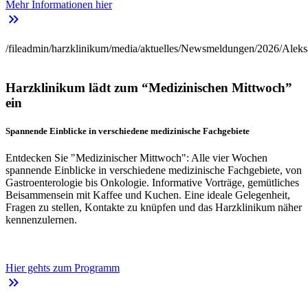
Mehr Informationen hier
keyboard_double_arrow_right
/fileadmin/harzklinikum/media/aktuelles/Newsmeldungen/2026/Aleks
Harzklinikum lädt zum “Medizinischen Mittwoch”
ein
Spannende Einblicke in verschiedene medizinische Fachgebiete
Entdecken Sie "Medizinischer Mittwoch": Alle vier Wochen
spannende Einblicke in verschiedene medizinische Fachgebiete, von
Gastroenterologie bis Onkologie. Informative Vorträge, gemütliches
Beisammensein mit Kaffee und Kuchen. Eine ideale Gelegenheit,
Fragen zu stellen, Kontakte zu knüpfen und das Harzklinikum näher
kennenzulernen.
Hier gehts zum Programm
keyboard_double_arrow_right