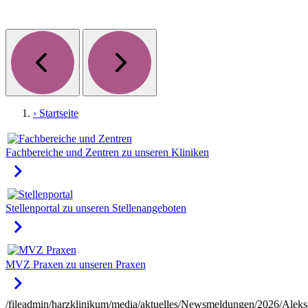
› Startseite
Fachbereiche und Zentren
zu unseren Kliniken
keyboard_arrow_right
Stellenportal
zu unseren Stellenangeboten
keyboard_arrow_right
MVZ Praxen
zu unseren Praxen
keyboard_arrow_right
/fileadmin/harzklinikum/media/aktuelles/Newsmeldungen/2026/Aleks