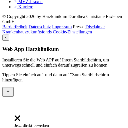
MVZ-Praxen
keyboard_double_arrow_right
Karriere
keyboard_double_arrow_right
© Copyright 2026 by Harzklinikum Dorothea Christiane Erxleben
GmbH
Barrierfreiheit
Datenschutz
Impressum
Presse
Disclaimer
Krankenhauszukunftsfonds
Cookie-Einstellungen
×
Web App Harzklinikum
Installieren Sie die Web APP auf Ihrem Startbildschirm, um
unterwegs schnell und einfach darauf zugreifen zu können.
Tippen Sie einfach auf
und dann auf "Zum Startbildschirm
hinzufügen"
expand_less
Jetzt direkt bewerben