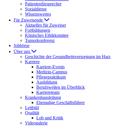
Patientenfürsprecher
Sozialdienst
Wissenswertes
Für Zuweisende
Aktuelles für Zuweiser
Fortbildungen
Klinisches Ethikkomitee
Tumorkonferenz
Jobbörse
Über uns
Geschichte der Gesundheitsversorgung im Harz
Karriere
Karriere-Events
Medizin-Campus
Pflegepraktikum
Ausbildung
Berufswelten im Überblick
Karriereteam
Krankenhausleitung
Ehemalige Geschäftsführer
Leitbild
Qualität
Lob und Kritik
Videogalerie