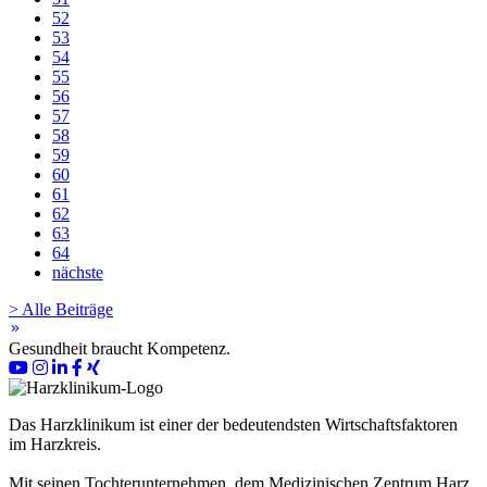
52
53
54
55
56
57
58
59
60
61
62
63
64
nächste
> Alle Beiträge
keyboard_double_arrow_right
Gesundheit braucht Kompetenz.
Das Harzklinikum ist einer der bedeutendsten Wirtschaftsfaktoren
im Harzkreis.
Mit seinen Tochterunternehmen, dem Medizinischen Zentrum Harz