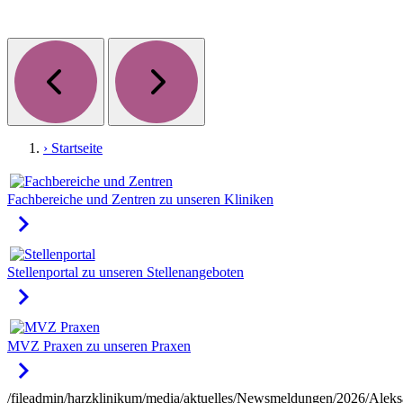
› Startseite
Fachbereiche und Zentren
zu unseren Kliniken
keyboard_arrow_right
Stellenportal
zu unseren Stellenangeboten
keyboard_arrow_right
MVZ Praxen
zu unseren Praxen
keyboard_arrow_right
/fileadmin/harzklinikum/media/aktuelles/Newsmeldungen/2026/Aleks