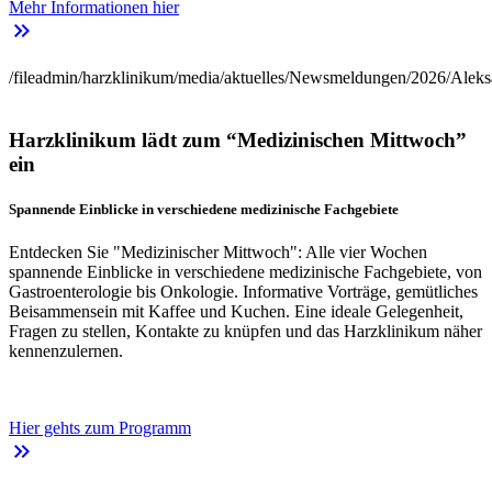
Mehr Informationen hier
keyboard_double_arrow_right
/fileadmin/harzklinikum/media/aktuelles/Newsmeldungen/2026/Aleks
Harzklinikum lädt zum “Medizinischen Mittwoch”
ein
Spannende Einblicke in verschiedene medizinische Fachgebiete
Entdecken Sie "Medizinischer Mittwoch": Alle vier Wochen
spannende Einblicke in verschiedene medizinische Fachgebiete, von
Gastroenterologie bis Onkologie. Informative Vorträge, gemütliches
Beisammensein mit Kaffee und Kuchen. Eine ideale Gelegenheit,
Fragen zu stellen, Kontakte zu knüpfen und das Harzklinikum näher
kennenzulernen.
Hier gehts zum Programm
keyboard_double_arrow_right