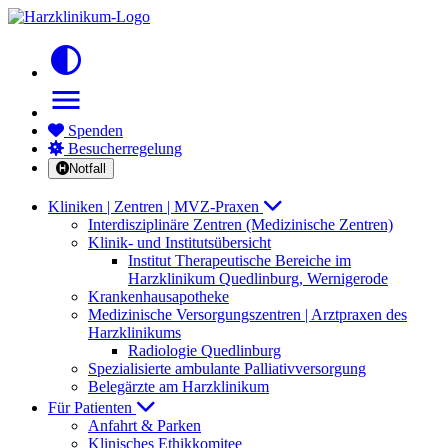
contrast
menu
Spenden
Besucherregelung
Notfall
Kliniken | Zentren | MVZ-Praxen
Interdisziplinäre Zentren (Medizinische Zentren)
Klinik- und Institutsübersicht
Institut Therapeutische Bereiche im
Harzklinikum Quedlinburg, Wernigerode
Krankenhausapotheke
Medizinische Versorgungszentren | Arztpraxen des
Harzklinikums
Radiologie Quedlinburg
Spezialisierte ambulante Palliativversorgung
Belegärzte am Harzklinikum
Für Patienten
Anfahrt & Parken
Klinisches Ethikkomitee