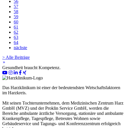
56
57
58
59
60
61
62
63
64
nächste
> Alle Beiträge
keyboard_double_arrow_right
Gesundheit braucht Kompetenz.
Das Harzklinikum ist einer der bedeutendsten Wirtschaftsfaktoren
im Harzkreis.
Mit seinen Tochterunternehmen, dem Medizinischen Zentrum Harz
GmbH (MVZ) und der Proklin Service GmbH, werden die
Bereiche ambulante ärztliche Versorgung, stationäre und ambulante
Krankenpflege, Tagespflege, Betreutes Wohnen sowie
Gebäudeservice und Tagungs- und Konferenzzentrum erfolgreich