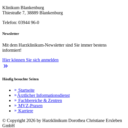
Klinikum Blankenburg
Thiestraße 7, 38889 Blankenburg
Telefon: 03944 96-0
Newsletter
Mit dem Harzklinikum-Newsletter sind Sie immer bestens
informiert!
Hier können Sie sich anmelden
keyboard_double_arrow_right
Häufig besuchte Seiten
Startseite
keyboard_double_arrow_right
Ärztlicher Informationsdienst
keyboard_double_arrow_right
Fachbereiche & Zentren
keyboard_double_arrow_right
MVZ-Praxen
keyboard_double_arrow_right
Karriere
keyboard_double_arrow_right
© Copyright 2026 by Harzklinikum Dorothea Christiane Erxleben
GmbH