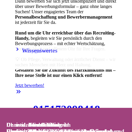
Dann bewerben Sie sich jetzt unkompliziert und direkt
über unser Bewerbungsformular – ganz ohne langes
Suchen! Unser engagiertes Team der
Personalbeschaffung und Bewerbermanagement
ist jederzeit für Sie da.
Rund um die Uhr erreichbar über das Recruiting-
Handy,
begleiten wir Sie persönlich durch den
Bewerbungsprozess – mit echter Wertschätzung,
keyboard_arrow_right
keyboard_arrow_right
Verlässlichkeit und offenem Ohr für Ihre Fragen.
Babygalerie
Wissenswertes
💡 Ob Pflege, Verwaltung oder ärztlicher Dienst – wir
suchen Menschen mit Herz und Haltung.
Gestalten Sie die Zukunft des Harzklinikums mit –
Ihre neue Stelle ist nur einen Klick entfernt!
Jetzt bewerben!
keyboard_double_arrow_right
015172098418
📞 Handy:
-
jederzeit über WhatsApp erreichbar!
Christiane Schreck
Dr. med. Tom Schilling
Dr. med. Clemens Liebrich
Dr. med. Sven Fischer
Dr. med. Iven Orlamünde
Dr. med. Thomas Bartkiewicz
Chefärztin der Klinik für Dermatologie und
Chefarzt der Klinik für Interdisziplinäre Innere
Christian Hirsch
Vanessa Zahn
Chefarzt der Klinik für Gynäkologie und
Dr. med. Tobias J. Müller
Chefarzt der Klinik für Innere Medizin,
Chefarzt der Klinik für Allgemein-, Viszeral- und