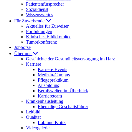
Patientenfürsprecher
Sozialdienst
Wissenswertes
Für Zuweisende
Aktuelles für Zuweiser
Fortbildungen
Klinisches Ethikkomitee
Tumorkonferenz
Jobbörse
Über uns
Geschichte der Gesundheitsversorgung im Harz
Karriere
Karriere-Events
Medizin-Campus
Pflegepraktikum
Ausbildung
Berufswelten im Überblick
Karriereteam
Krankenhausleitung
Ehemalige Geschäftsführer
Leitbild
Qualität
Lob und Kritik
Videogalerie