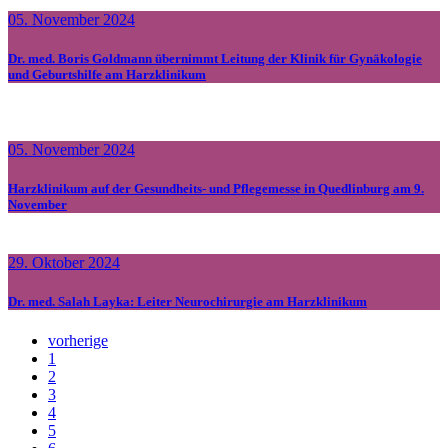
05. November 2024
Dr. med. Boris Goldmann übernimmt Leitung der Klinik für Gynäkologie
und Geburtshilfe am Harzklinikum
05. November 2024
Harzklinikum auf der Gesundheits- und Pflegemesse in Quedlinburg am 9.
November
29. Oktober 2024
Dr. med. Salah Layka: Leiter Neurochirurgie am Harzklinikum
vorherige
1
2
3
4
5