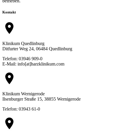
betrieben.
Kontakt
location_on
Klinikum Quedlinburg
Ditfurter Weg 24, 06484 Quedlinburg
Telefon: 03946 909-0
E-Mail: info[at]harzklinikum.com
location_on
Klinikum Wernigerode
Ilsenburger Straße 15, 38855 Wernigerode
Telefon: 03943 61-0
location_on